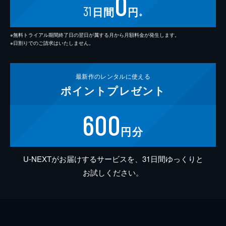
0
31
日間
円
※
※無料トライアル期間終了日の翌日が属する月から月額料金が発生します。
※日割りでのご請求はいたしません。
最新作の
レンタルに使える
ポイント
プレゼント
600
円分
U-NEXTがお届けするサービスを、31日間ゆっくりと
お試しください。