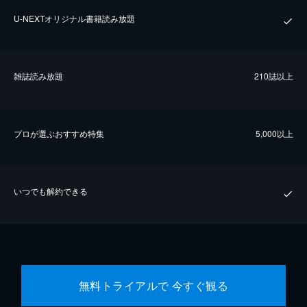
U-NEXTオリジナル書籍読み放題
雑誌読み放題
210誌以上
プロが選ぶおすすめ特集
5,000以上
いつでも解約できる
無料トライアルで 今すぐ観る