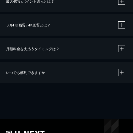
最大40%
ポイント還元とは？
※
※
作品によって必要なポイントが異なります。
フルHD画質 / 4K画質とは？
月額料金を支払うタイミングは？
※
40％ポイント還元の対象は、クレジットカード決済による作品の購入 / レンタルです。
※
iOSアプリのUコイン決済による作品の購入 / レンタルは、20％のポイント還元です。
※
還元の対象外となる決済方法や商品があります。くわしくは
こちら
をご確認ください。
いつでも解約できますか
こちら