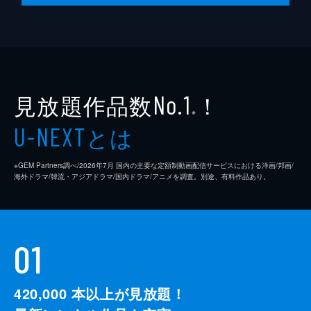
見放題作品数
！
No.1
※
とは
U-NEXT
※GEM Partners調べ/2026年7⽉ 国内の主要な定額制動画配信サービスにおける洋画/邦画/
海外ドラマ/韓流・アジアドラマ/国内ドラマ/アニメを調査。別途、有料作品あり。
01
420,000
本以上が見放題！