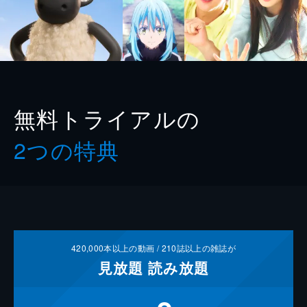
無料トライアルの
2つの特典
420,000
本以上の動画 /
210
誌以上の雑誌が
見放題
読み放題