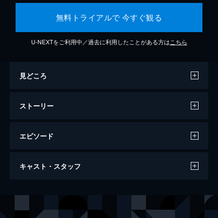
無料トライアルで 今すぐ観る
U-NEXTをご利用中／過去に利用したことがある方は
こちら
見どころ
ストーリー
エピソード
レナードの朝
キャスト・スタッフ
121分
出演
レナード・ロウ
ロバート・デ・ニーロ
Ｄｒ．マルコム・セイヤー
ロビン・ウィリアムズ