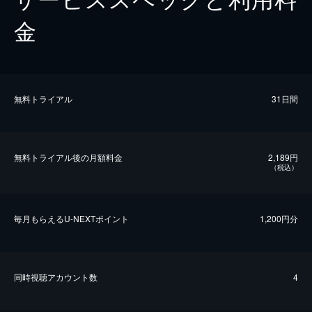
金
無料トライアル
31日間
無料トライアル後の⽉額料金
2,189円
（税込）
毎⽉もらえるU-NEXTポイント
1,200円分
同時視聴アカウント数
4