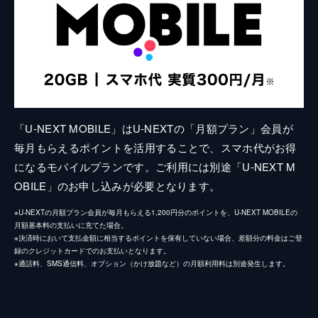
「U-NEXT MOBILE」はU-NEXTの「月額プラン」会員が
毎月もらえるポイントを活用することで、スマホ代がお得
になるモバイルプランです。ご利用には別途「U-NEXT M
OBILE」のお申し込みが必要となります。
※U-NEXTの月額プラン会員が毎月もらえる1,200円分のポイントを、U-NEXT MOBILEの
月額基本料の支払いに充てた場合。
※決済時において支払金額に相当するポイントを保有していない場合、差額分の料金はご登
録のクレジットカードでのお支払いとなります。
※通話料、SMS通信料、オプション（かけ放題など）の月額利用料は別途発生します。