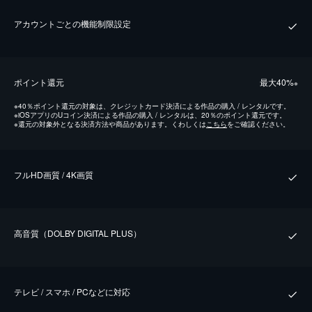
アカウントごとの機能制限設定
ポイント還元
最⼤40%
※
※
40％ポイント還元の対象は、クレジットカード決済による作品の購入 / レンタルです。
※
iOSアプリのUコイン決済による作品の購入 / レンタルは、20％のポイント還元です。
※
還元の対象外となる決済方法や商品があります。くわしくは
こちら
をご確認ください。
フルHD画質 / 4K画質
⾼⾳質（DOLBY DIGITAL PLUS）
テレビ / スマホ / PCなどに対応