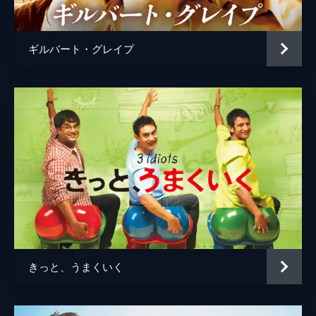
ローランド
デクスター・ゴードン
薬学士
ピーター・ストーメア
ギルバート・グレイプ
Ｄｒ．ピーター・インガム
マックス・フォン・シドー
監督
ペニー・マーシャル
脚本
スティーヴン・ザイリアン
原作
オリヴァー・サックス
音楽
ランディ・ニューマン
製作
ウォルター・Ｆ・パークス
ローレンス・ラスカー
きっと、うまくいく