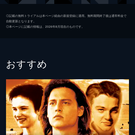
エレノア・コステロ
ジュリー・カヴナー
◎記載の無料トライアルは本ページ経由の新規登録に適用。無料期間終了後は通常料金で
自動更新となります。
ロウ夫人
ルース・ネルソン
◎本ページに記載の情報は、2026年8月現在のものです。
Ｄｒ．カウフマン
ジョン・ハード
ポーラ
ペネロープ・アン・ミラー
ルーシー
アリス・ドラモンド
おすすめ
ローズ
ジュディス・マリナ
バート
バートン・ヘイマン
フランク
ジョージ・マーティン
ミリアム
アン・メアラ
シドニー
リチャード・リバティーニ
ロリー
ローラ・エスターマン