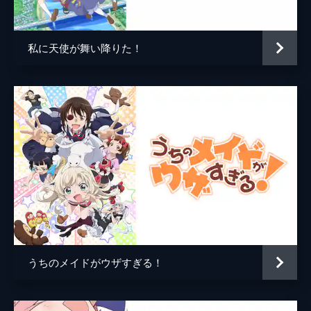
は、友達との約束を大切に思うあまり、とん
でもない行動に出てしまう。そんな彼女たち
に、ある提案が持ち上がる。
私に天使が舞い降りた！
8分
五葉 お嬢様はずるい
朝からテンション低めな真魚。電車で推し男
子の隣にお嬢様がいてショック！自分もお嬢
様キャラになろうと、ガチお嬢様の若葉をス
トーキング開始！
8分
六葉 布の面積が小さすぎます
夏休みを持て余す若葉は、友達に会いたいと
願う。そんな中、萌子からプールに誘われ大
喜び。しかし、水着の準備で思わぬ勘違いが
発覚し、若葉は困惑する。
8分
うちのメイドがウザすぎる！
七葉 もしかしてスナイパー
若葉は夏祭りや花火大会に憧れを抱く。友達
の萌子、真魚、直は、若葉を誘うため彼女の