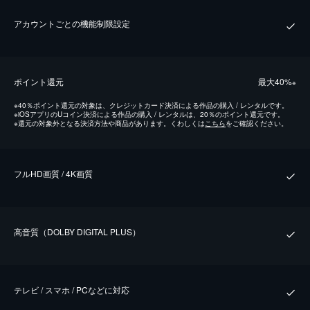
アカウントごとの機能制限設定
ポイント還元
最⼤40%
※
※
40％ポイント還元の対象は、クレジットカード決済による作品の購入 / レンタルです。
※
iOSアプリのUコイン決済による作品の購入 / レンタルは、20％のポイント還元です。
※
還元の対象外となる決済方法や商品があります。くわしくは
こちら
をご確認ください。
フルHD画質 / 4K画質
⾼⾳質（DOLBY DIGITAL PLUS）
テレビ / スマホ / PCなどに対応