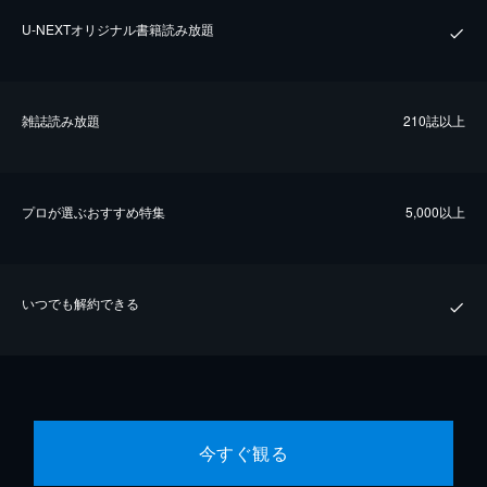
U-NEXTオリジナル書籍読み放題
雑誌読み放題
210誌以上
プロが選ぶおすすめ特集
5,000以上
いつでも解約できる
今すぐ観る