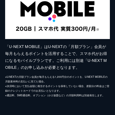
「U-NEXT MOBILE」はU-NEXTの「月額プラン」会員が
毎月もらえるポイントを活用することで、スマホ代がお得
になるモバイルプランです。ご利用には別途「U-NEXT M
OBILE」のお申し込みが必要となります。
※U-NEXTの月額プラン会員が毎月もらえる1,200円分のポイントを、U-NEXT MOBILEの
月額基本料の支払いに充てた場合。
※決済時において支払金額に相当するポイントを保有していない場合、差額分の料金はご登
録のクレジットカードでのお支払いとなります。
※通話料、SMS通信料、オプション（かけ放題など）の月額利用料は別途発生します。