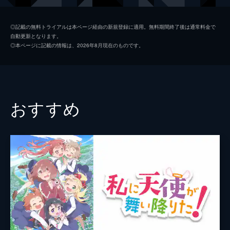
二葉 Dカップでお願いします
黒川真魚
M・A・O
若葉は買い食い未経験のお嬢様。友達とアイ
◎記載の無料トライアルは本ページ経由の新規登録に適用。無料期間終了後は通常料金で
自動更新となります。
スクリームを食べに行く約束に大興奮する
真柴直
村川梨衣
◎本ページに記載の情報は、2026年8月現在のものです。
が、その喜びから奇妙な言動を連発し、周囲
若葉の姉
木村珠莉
を困惑させる。また、ギャルゲーを巡る勘違
いからBLゲームを体験し、新たな世界に触
若葉の母
浅倉杏美
れる。
8分
先生
能登麻美子
おすすめ
三葉 ギャルへの道のりは遠い
監督
渡邊政治
若葉がゲームと聞いてトランプを持参。萌子
が持ってきたゲームソフトが「ギャルゲー」
キャラクターデザイン
石田可奈
だと判明するが、若葉は「ギャルがするゲー
ム」と勘違いし、同じものを購入してしま
原作
原悠衣
う。萌子は若葉に乙女ゲーを勧め、ゲーム談
音楽
川井憲次
義が続く。
8分
総作画監督
石田可奈
四葉 これが包丁ですか
公園での待ち合わせに遅れてきた友人の言い
アニメーション制作
Nexus
訳に、他のメンバーは呆れ顔。天然な若葉