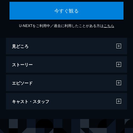
今すぐ観る
U-NEXTをご利用中／過去に利用したことがある方は
こちら
見どころ
ストーリー
エピソード
一葉 夢は女子高生です
キャスト・スタッフ
お嬢様学校を第一志望としていた若葉は、な
ぜか現在の高校に入学。個性豊かなクラスメ
イトとの出会いを通し、初めての女子高生ラ
声の出演
小橋若葉
小澤亜李
イフに胸を躍らせる。
時田萌子
井澤美香子
8分