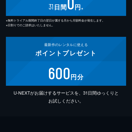
0
31
日間
円
※
※無料トライアル期間終了日の翌日が属する月から月額料金が発生します。
※日割りでのご請求はいたしません。
最新作の
レンタルに使える
ポイント
プレゼント
600
円分
U-NEXTがお届けするサービスを、31日間ゆっくりと
お試しください。