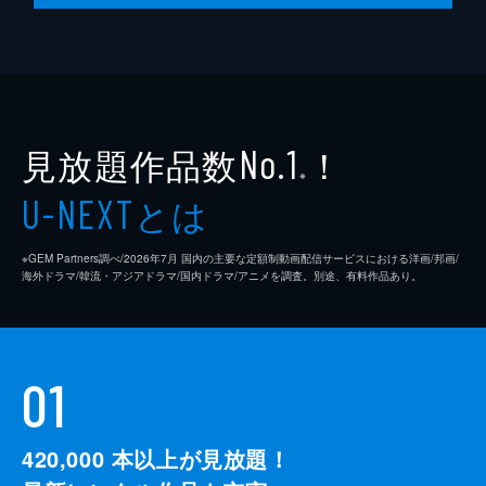
萌子の頑張りを応援するよ。みんなで成長で
きるかな？
8分
見放題作品数
！
No.1
※
とは
U-NEXT
※GEM Partners調べ/2026年7⽉ 国内の主要な定額制動画配信サービスにおける洋画/邦画/
海外ドラマ/韓流・アジアドラマ/国内ドラマ/アニメを調査。別途、有料作品あり。
01
420,000
本以上が見放題！