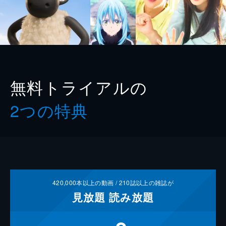
無料トライアルの
2つの特典
420,000
本以上の動画 /
210
誌以上の雑誌が
見放題
読み放題