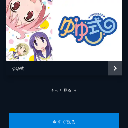
豪邸を訪れる。門限の厳しい若葉を連れ出す
ため、三人は付き人に直談判。無事許可を得
て、四人は初めての夏祭りへ繰り出す。
8分
八葉 ドンドコドコドコ
文化祭を翌日に控え、若葉は期待に胸を膨ら
ませる。クラスの出し物である演劇の準備が
進む中、監督を務める真魚は脚本に悩む。一
方、直はミスコンへの出場を宣言し、美への
強い意欲を見せる。
8分
ゆゆ式
九葉 若葉ちゃんフィーバー
文化祭で世間知らずな一面を見せる若葉。体
調を崩した友人の代わりに、若葉がミスコン
もっと見る
＋
に出場することになる。
8分
十葉 それは無理ですわ～
体育祭のリレーで運動オンチな萌子が大苦
戦。落ち込むけど、苦手な逆上がりに挑戦を
今すぐ観る
決意！友達もそれぞれの弱点を告白しつつ、