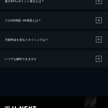
最大40%
ポイント還元とは？
※
※
作品によって必要なポイントが異なります。
フルHD画質 / 4K画質とは？
月額料金を支払うタイミングは？
※
40％ポイント還元の対象は、クレジットカード決済による作品の購入 / レンタルです。
※
iOSアプリのUコイン決済による作品の購入 / レンタルは、20％のポイント還元です。
※
還元の対象外となる決済方法や商品があります。くわしくは
こちら
をご確認ください。
いつでも解約できますか
こちら