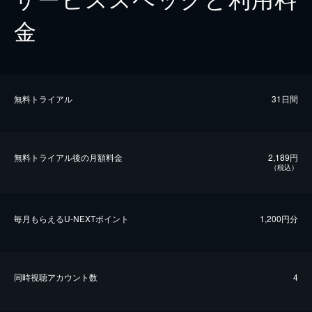
金
無料トライアル
31日間
無料トライアル後の⽉額料金
2,189円
（税込）
毎⽉もらえるU-NEXTポイント
1,200円分
同時視聴アカウント数
4