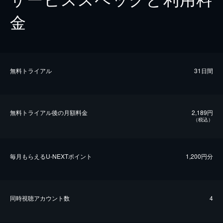
金
無料トライアル
31日間
無料トライアル後の⽉額料金
2,189円
（税込）
毎⽉もらえるU-NEXTポイント
1,200円分
同時視聴アカウント数
4