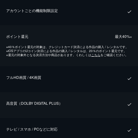
アカウントごとの機能制限設定
ポイント還元
最⼤40%
※
※
40％ポイント還元の対象は、クレジットカード決済による作品の購入 / レンタルです。
※
iOSアプリのUコイン決済による作品の購入 / レンタルは、20％のポイント還元です。
※
還元の対象外となる決済方法や商品があります。くわしくは
こちら
をご確認ください。
フルHD画質 / 4K画質
⾼⾳質（DOLBY DIGITAL PLUS）
テレビ / スマホ / PCなどに対応