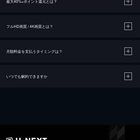
最大40%
ポイント還元とは？
※
※
作品によって必要なポイントが異なります。
フルHD画質 / 4K画質とは？
月額料金を支払うタイミングは？
※
40％ポイント還元の対象は、クレジットカード決済による作品の購入 / レンタルです。
※
iOSアプリのUコイン決済による作品の購入 / レンタルは、20％のポイント還元です。
※
還元の対象外となる決済方法や商品があります。くわしくは
こちら
をご確認ください。
いつでも解約できますか
こちら