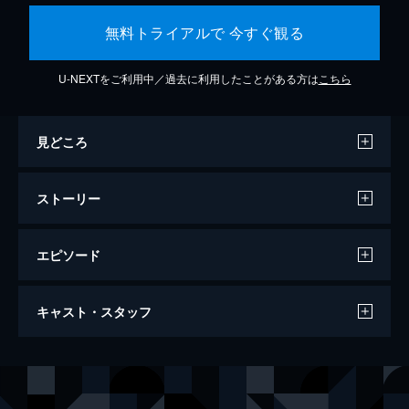
無料トライアルで 今すぐ観る
U-NEXTをご利用中／過去に利用したことがある方は
こちら
見どころ
ストーリー
エピソード
フレディVSジェイソン
キャスト・スタッフ
フレディが人々の夢に侵入し殺戮を繰り返し
た惨劇からすでに10年。現在、エルム街にあ
るフレディの古い屋敷に住む家族は、フレデ
出演
フレディ・クルーガー
ロバート・イングランド
ィの復活を怖れて夢を見ないよう細心の注意
ジェイソン・ボーヒーズ
ケン・カージンガー