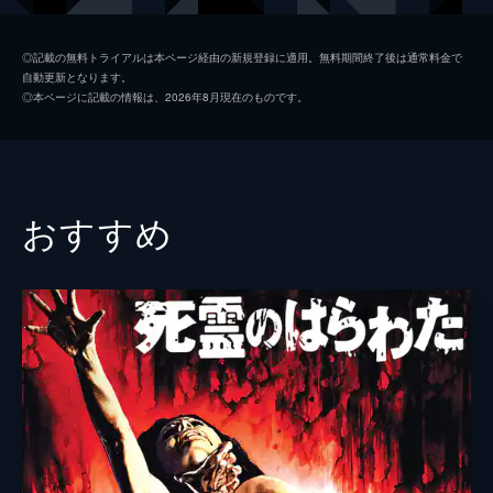
をしていた。
98分
ウィル
ジェイソン・リッター
◎記載の無料トライアルは本ページ経由の新規登録に適用。無料期間終了後は通常料金で
自動更新となります。
ロリー
モニカ・キーナ
◎本ページに記載の情報は、2026年8月現在のものです。
キア
ケリー・ローランド
スタッブス代議員
ロックリン・マンロー
ギブ
キャサリン・イザベル
おすすめ
マーク
ブレンダン・フレッチャー
リンダマン
クリス・マークエット
トム・バトラー
ポーラ・ショウ
ザック・ウォード
監督
ロニー・ユー