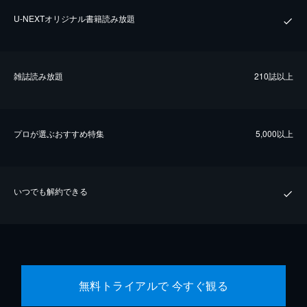
U-NEXTオリジナル書籍読み放題
雑誌読み放題
210誌以上
プロが選ぶおすすめ特集
5,000以上
いつでも解約できる
無料トライアルで 今すぐ観る