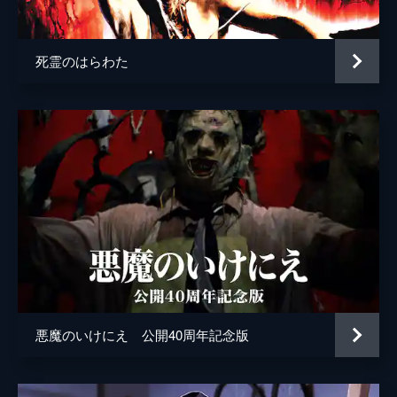
脚本
デヴィッド・Ｓ・ゴイヤー
ダミアン・シャノン
死霊のはらわた
マーク・スウィフト
音楽
グレーム・レヴェル
コリィ・テイラー
製作
ショーン・Ｓ・カニンガム
悪魔のいけにえ 公開40周年記念版