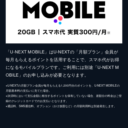
「U-NEXT MOBILE」はU-NEXTの「月額プラン」会員が
毎月もらえるポイントを活用することで、スマホ代がお得
になるモバイルプランです。ご利用には別途「U-NEXT M
OBILE」のお申し込みが必要となります。
※U-NEXTの月額プラン会員が毎月もらえる1,200円分のポイントを、U-NEXT MOBILEの
月額基本料の支払いに充てた場合。
※決済時において支払金額に相当するポイントを保有していない場合、差額分の料金はご登
録のクレジットカードでのお支払いとなります。
※通話料、SMS通信料、オプション（かけ放題など）の月額利用料は別途発生します。