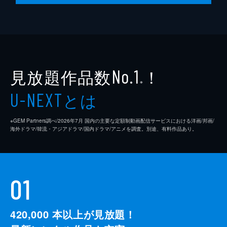
見放題作品数
！
No.1
※
とは
U-NEXT
※GEM Partners調べ/2026年7⽉ 国内の主要な定額制動画配信サービスにおける洋画/邦画/
海外ドラマ/韓流・アジアドラマ/国内ドラマ/アニメを調査。別途、有料作品あり。
01
420,000
本以上が見放題！