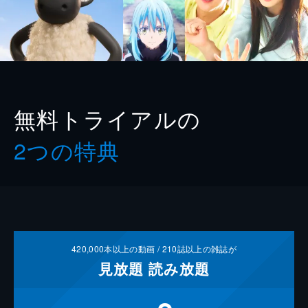
無料トライアルの
2つの特典
420,000
本以上の動画 /
210
誌以上の雑誌が
見放題
読み放題