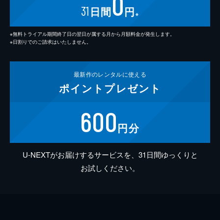
0
31
日間
円
※
※無料トライアル期間終了日の翌日が属する月から月額料金が発生します。
※日割りでのご請求はいたしません。
最新作の
レンタルに使える
ポイント
プレゼント
600
円分
U-NEXTがお届けするサービスを、31日間ゆっくりと
お試しください。