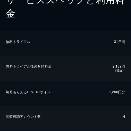
金
無料トライアル
31日間
無料トライアル後の⽉額料金
2,189円
（税込）
毎⽉もらえるU-NEXTポイント
1,200円分
同時視聴アカウント数
4