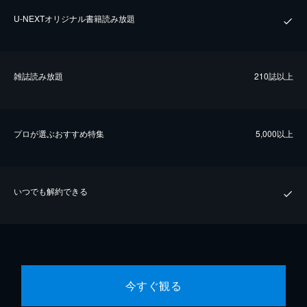
U-NEXTオリジナル書籍読み放題
雑誌読み放題
210誌以上
プロが選ぶおすすめ特集
5,000以上
いつでも解約できる
今すぐ観る