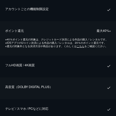
アカウントごとの機能制限設定
ポイント還元
最⼤40%
※
※
40％ポイント還元の対象は、クレジットカード決済による作品の購入 / レンタルです。
※
iOSアプリのUコイン決済による作品の購入 / レンタルは、20％のポイント還元です。
※
還元の対象外となる決済方法や商品があります。くわしくは
こちら
をご確認ください。
フルHD画質 / 4K画質
⾼⾳質（DOLBY DIGITAL PLUS）
テレビ / スマホ / PCなどに対応