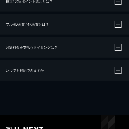
最大40%
ポイント還元とは？
※
※
作品によって必要なポイントが異なります。
フルHD画質 / 4K画質とは？
月額料金を支払うタイミングは？
※
40％ポイント還元の対象は、クレジットカード決済による作品の購入 / レンタルです。
※
iOSアプリのUコイン決済による作品の購入 / レンタルは、20％のポイント還元です。
※
還元の対象外となる決済方法や商品があります。くわしくは
こちら
をご確認ください。
いつでも解約できますか
こちら