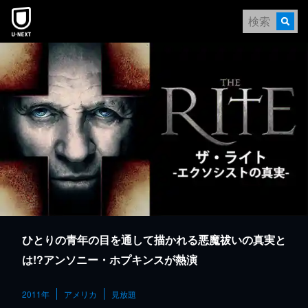
本文へスキップ
ひとりの青年の目を通して描かれる悪魔祓いの真実と
は!?アンソニー・ホプキンスが熱演
2011年
アメリカ
見放題