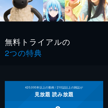
無料トライアルの
2つの特典
420,000
本以上の動画 /
210
誌以上の雑誌が
見放題
読み放題