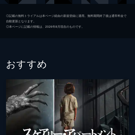
ト養成講座を受ける。
114分
アンジェリーナ
アリシー・ブラガ
◎記載の無料トライアルは本ページ経由の新規登録に適用。無料期間終了後は通常料金で
自動更新となります。
ザビエル神父
キアラン・ハインズ
◎本ページに記載の情報は、2026年8月現在のものです。
マシュー神父
トビー・ジョーンズ
イシュトヴァン・コヴァック
ルトガー・ハウアー
マルタ・ガスティーニ
おすすめ
マリア・グラツィア・クチノッタ
アリアンナ・ヴェロネーシ
クリス・マークエット
トーレイ・デヴィート
監督
ミカエル・ハフストローム
脚本
マイケル・ペトローニ