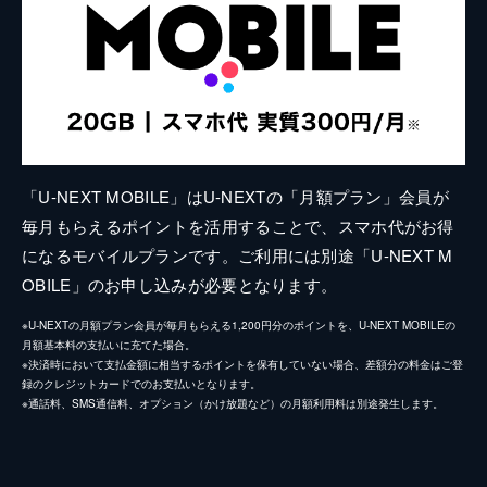
「U-NEXT MOBILE」はU-NEXTの「月額プラン」会員が
毎月もらえるポイントを活用することで、スマホ代がお得
になるモバイルプランです。ご利用には別途「U-NEXT M
OBILE」のお申し込みが必要となります。
※U-NEXTの月額プラン会員が毎月もらえる1,200円分のポイントを、U-NEXT MOBILEの
月額基本料の支払いに充てた場合。
※決済時において支払金額に相当するポイントを保有していない場合、差額分の料金はご登
録のクレジットカードでのお支払いとなります。
※通話料、SMS通信料、オプション（かけ放題など）の月額利用料は別途発生します。