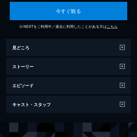
今すぐ観る
U-NEXTをご利用中／過去に利用したことがある方は
こちら
見どころ
ストーリー
エピソード
ザ・ライト -エクソシストの真実-
キャスト・スタッフ
信仰を見失ったアメリカの神学生マイケル。
卒業を間近に控えたマイケルは、司祭になる
道を捨てようとしていたが、恩師に引き止め
出演
ルーカス神父
アンソニー・ホプキンス
られてローマに渡り、バチカンのエクソシス
マイケル・コヴァック
コリン・オドナヒュー