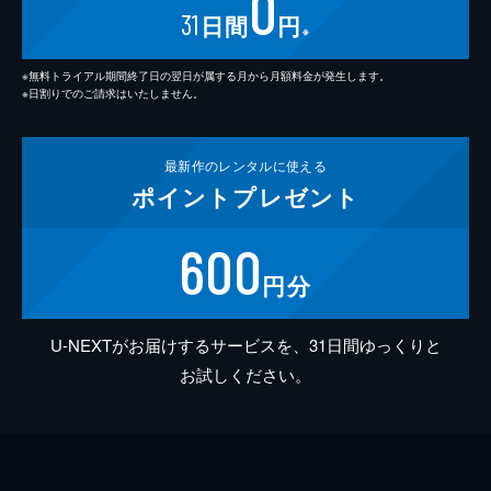
0
31
日間
円
※
※無料トライアル期間終了日の翌日が属する月から月額料金が発生します。
※日割りでのご請求はいたしません。
最新作の
レンタルに使える
ポイント
プレゼント
600
円分
U-NEXTがお届けするサービスを、31日間ゆっくりと
お試しください。