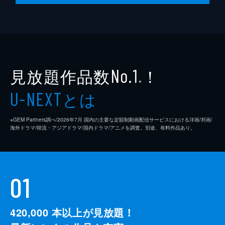
見放題作品数
！
No.1
※
とは
U-NEXT
※GEM Partners調べ/2026年7⽉ 国内の主要な定額制動画配信サービスにおける洋画/邦画/
海外ドラマ/韓流・アジアドラマ/国内ドラマ/アニメを調査。別途、有料作品あり。
01
420,000
本以上が見放題！