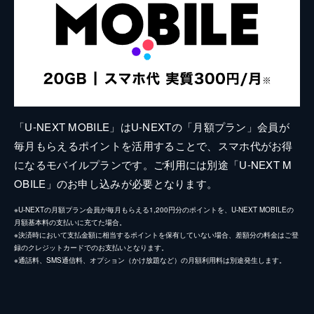
「U-NEXT MOBILE」はU-NEXTの「月額プラン」会員が
毎月もらえるポイントを活用することで、スマホ代がお得
になるモバイルプランです。ご利用には別途「U-NEXT M
OBILE」のお申し込みが必要となります。
※U-NEXTの月額プラン会員が毎月もらえる1,200円分のポイントを、U-NEXT MOBILEの
月額基本料の支払いに充てた場合。
※決済時において支払金額に相当するポイントを保有していない場合、差額分の料金はご登
録のクレジットカードでのお支払いとなります。
※通話料、SMS通信料、オプション（かけ放題など）の月額利用料は別途発生します。