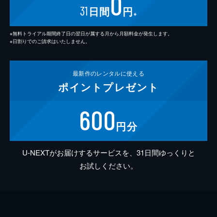
0
31
日間
円
※
※無料トライアル期間終了日の翌日が属する月から月額料金が発生します。
※日割りでのご請求はいたしません。
最新作の
レンタルに使える
ポイント
プレゼント
600
円分
U-NEXTがお届けするサービスを、31日間ゆっくりと
お試しください。