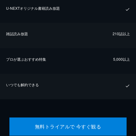
U-NEXTオリジナル書籍読み放題
雑誌読み放題
210誌以上
プロが選ぶおすすめ特集
5,000以上
いつでも解約できる
無料トライアルで 今すぐ観る