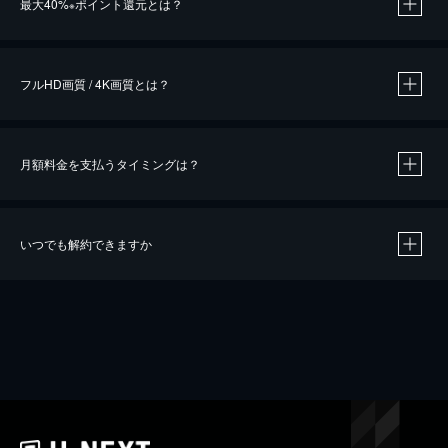
最大40%
ポイント還元とは？
※
※
作品によって必要なポイントが異なります。
フルHD画質 / 4K画質とは？
月額料金を支払うタイミングは？
※
40％ポイント還元の対象は、クレジットカード決済による作品の購入 / レンタルです。
※
iOSアプリのUコイン決済による作品の購入 / レンタルは、20％のポイント還元です。
※
還元の対象外となる決済方法や商品があります。くわしくは
こちら
をご確認ください。
いつでも解約できますか
こちら