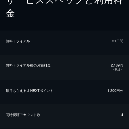
金
無料トライアル
31日間
無料トライアル後の⽉額料金
2,189円
（税込）
毎⽉もらえるU-NEXTポイント
1,200円分
同時視聴アカウント数
4