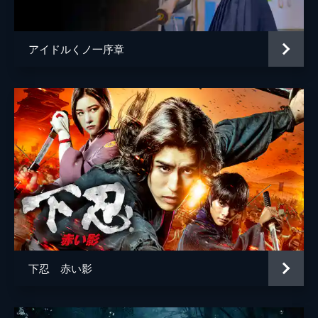
アイドルくノ一序章
下忍 赤い影