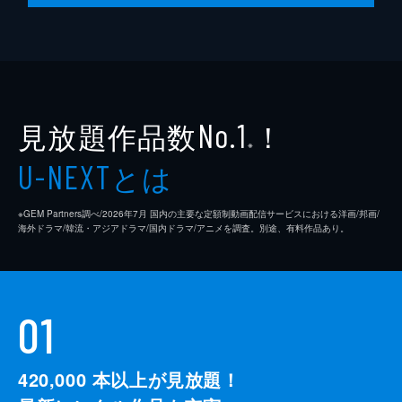
見放題作品数
！
No.1
※
とは
U-NEXT
※GEM Partners調べ/2026年7⽉ 国内の主要な定額制動画配信サービスにおける洋画/邦画/
海外ドラマ/韓流・アジアドラマ/国内ドラマ/アニメを調査。別途、有料作品あり。
01
420,000
本以上が見放題！