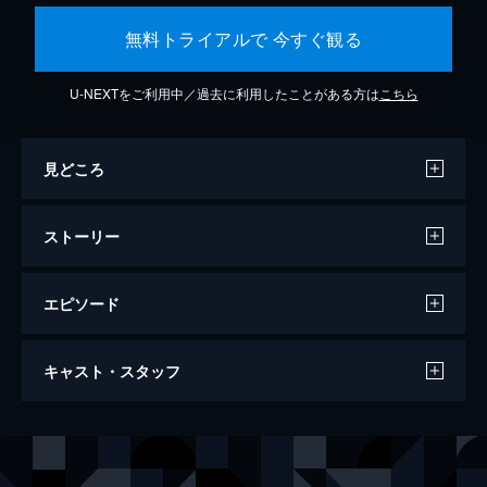
無料トライアルで 今すぐ観る
U-NEXTをご利用中／過去に利用したことがある方は
こちら
見どころ
ストーリー
エピソード
忍者狩り
キャスト・スタッフ
101分
出演
三元雅芸
黒川芽以