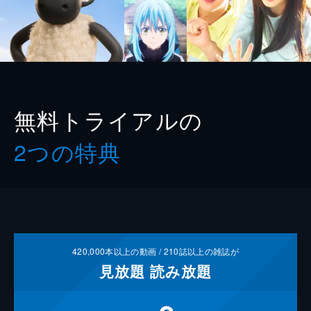
無料トライアルの
2つの特典
420,000
本以上の動画 /
210
誌以上の雑誌が
見放題
読み放題