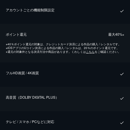
アカウントごとの機能制限設定
ポイント還元
最⼤40%
※
※
40％ポイント還元の対象は、クレジットカード決済による作品の購入 / レンタルです。
※
iOSアプリのUコイン決済による作品の購入 / レンタルは、20％のポイント還元です。
※
還元の対象外となる決済方法や商品があります。くわしくは
こちら
をご確認ください。
フルHD画質 / 4K画質
⾼⾳質（DOLBY DIGITAL PLUS）
テレビ / スマホ / PCなどに対応