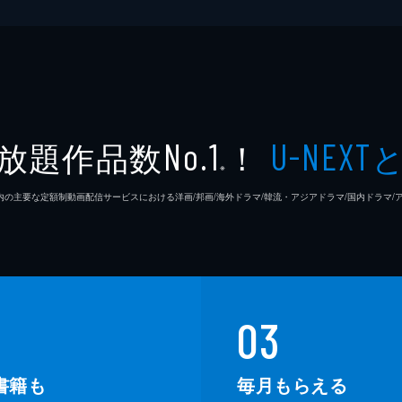
放題作品数
！
No.1
U-NEXT
※
26年7⽉ 国内の主要な定額制動画配信サービスにおける洋画/邦画/海外ドラマ/韓流・アジアドラマ/国内ドラ
03
書籍も
毎月もらえる