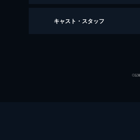
キャスト・スタッフ
パージ：アナーキー
103分
出演
◎記