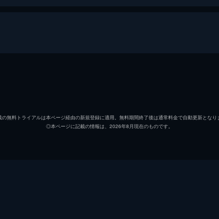
レオ
フラン
エヴァ・サンチェス
カーメ
載の無料トライアルは本ページ経由の新規登録に適用。無料期間終了後は通常料金で自動更新となり
◎本ページに記載の情報は、2026年8月現在のものです。
シェーン
ザック
リズ
キーリ
カリ
ゾーイ
カルメロ
マイケ