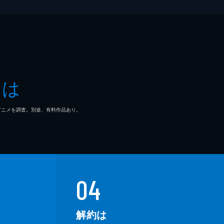
とは
マ/アニメを調査。別途、有料作品あり。
04
解約は