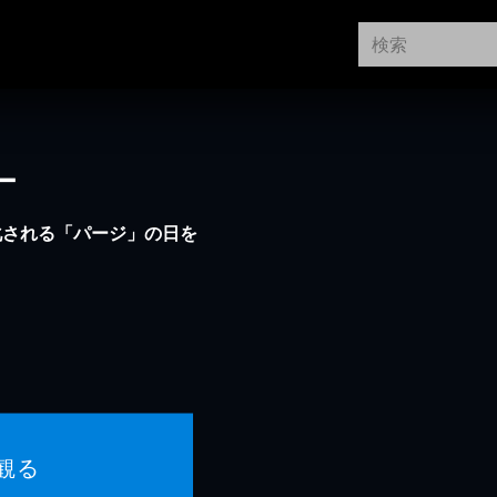
ー
化される「パージ」の日を
観る