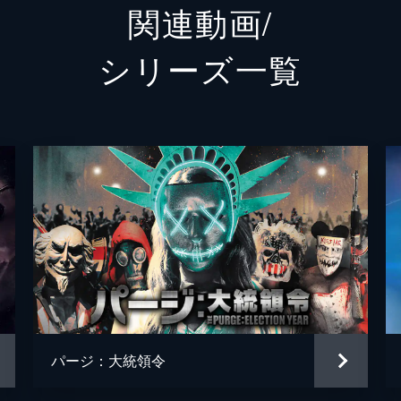
関連動画/
ジャス
シリーズ⼀覧
ジョン
ジャッ
ノエル
カスト
エドウ
キース
ロバー
パージ：大統領令
ニコ・