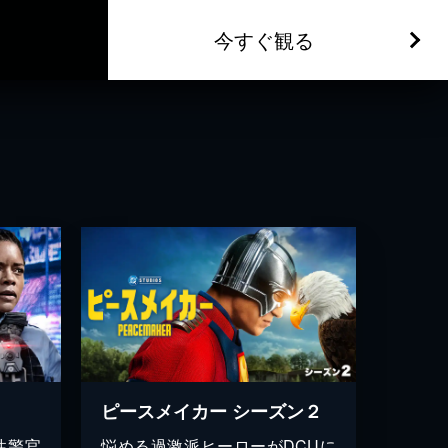
今すぐ観る
ピースメイカー シーズン２
性警官
悩める過激派ヒーローがDCUに