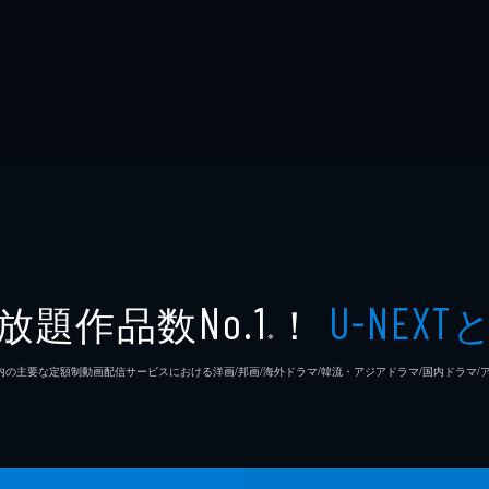
放題作品数
！
No.1
U-NEXT
※
26年7⽉ 国内の主要な定額制動画配信サービスにおける洋画/邦画/海外ドラマ/韓流・アジアドラマ/国内ドラ