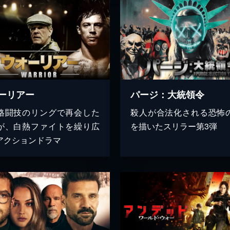
ーリアー
パージ：大統領令
格闘技のリングで再会した
殺人が合法化される恐怖
が、白熱ファイトを繰り広
を描いたスリラー第3弾
アクションドラマ