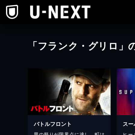
本文へスキップ
「フランク・グリロ」
バトルフロント
スー
男の怒りが限界点に達し、町は
ヒー