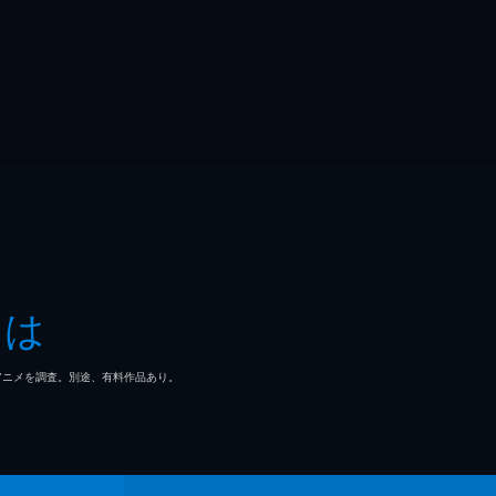
とは
マ/アニメを調査。別途、有料作品あり。