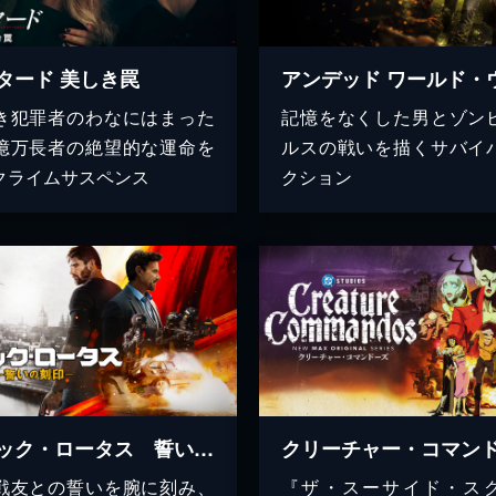
タード 美しき罠
き犯罪者のわなにはまった
記憶をなくした男とゾン
億万長者の絶望的な運命を
ルスの戦いを描くサバイ
クライムサスペンス
クション
ブラック・ロータス 誓いの刻印
クリーチャー・コマン
戦友との誓いを腕に刻み、
『ザ・スーサイド・ス