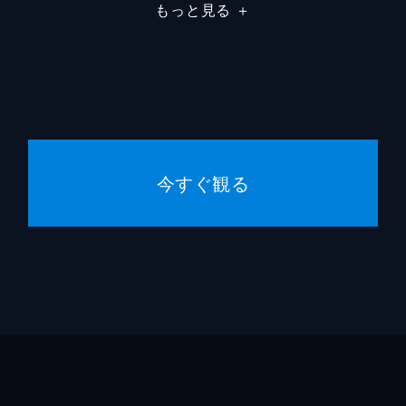
河合朗
もっと見る
＋
加藤玲
林雄大
希美ま
今すぐ観る
希島あ
倖田李
若林美
桜井ち
玄理