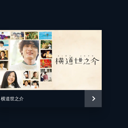
之
琴
介
地
横道世之介
希
恵