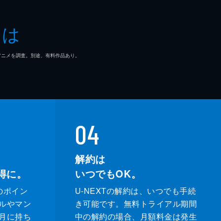
一
とは
南
マ/アニメを調査。別途、有料作品あり。
り
04
和明
解約は
次郎
得に。
いつでもOK。
子
のポイン
U-NEXTの解約は、いつでも手続
ルやマン
き可能です。無料トライアル期間
子
月に持ち
中の解約の場合、月額料金は発生