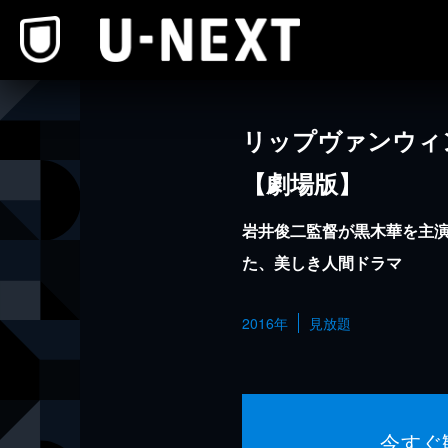
本文へスキップ
リップヴァンウィ
【劇場版】
岩井俊二監督が黒木華を主
た、美しき人間ドラマ
2016年
見放題
今すぐ