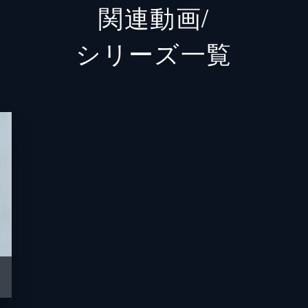
関連動画/
野間口
シリーズ⼀覧
野口雅
山口詩
黒木辰
芹澤興
森下く
中島ひ
堀内正
岡村洋