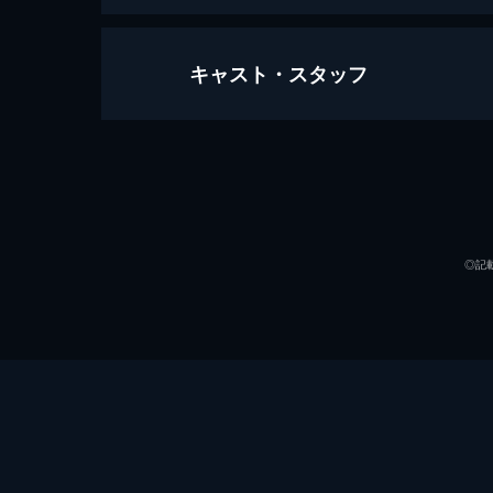
キャスト・スタッフ
リップヴァンウィンクルの花嫁【劇
179分
出演
◎記