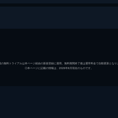
場版】
皆川七海
黒木華
里中真白
Cocco
載の無料トライアルは本ページ経由の新規登録に適用。無料期間終了後は通常料金で自動更新となり
◎本ページに記載の情報は、2026年8月現在のものです。
鶴岡鉄也
地曵豪
高嶋優人
和田聰
滑
佐生有
恒吉冴子
夏目ナ