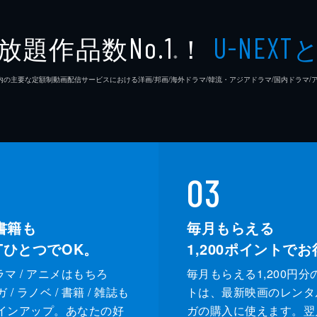
軽部真
放題作品数
！
No.1
U-NEXT
桜井美
※
26年7⽉ 国内の主要な定額制動画配信サービスにおける洋画/邦画/海外ドラマ/韓流・アジアドラマ/国内ドラ
郭智博
堀潤
中村ゆ
03
紀里谷
書籍も
毎月もらえる
野田洋
XTひとつでOK。
1,200
ポイントでお
鶴岡カヤ子
原日出
ドラマ / アニメはもちろ
毎月もらえる1,200円分
/ ラノベ / 書籍 / 雑誌も
トは、最新映画のレンタ
皆川晴海
毬谷友
インアップ。あなたの好
ガの購入に使えます。翌