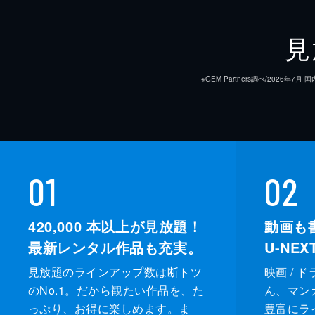
見
※GEM Partners調べ/20
01
02
420,000
本以上が見放題！
動画も
最新レンタル作品も充実。
U-NE
見放題のラインアップ数は断トツ
映画 / 
のNo.1。だから観たい作品を、た
ん、マンガ 
っぷり、お得に楽しめます。ま
豊富にラ