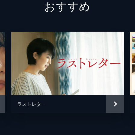
おすすめ
谷尾宏
万里紗
菊池真
加藤衛
杉山俊
松本大
ラストレター
堂本佳
前田知