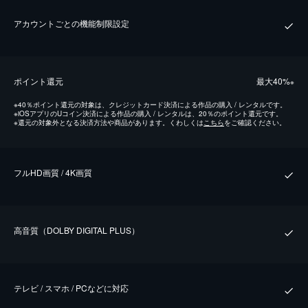
水野テイ
MEGUMI
アカウントごとの機能制限設定
山本みね
池田沙弥花
伊東悌次郎
中島広稀
ポイント還元
最⼤40%
※
山川操
竹島由夏
※
40％ポイント還元の対象は、クレジットカード決済による作品の購入 / レンタルです。
※
iOSアプリのUコイン決済による作品の購入 / レンタルは、20％のポイント還元です。
※
還元の対象外となる決済方法や商品があります。くわしくは
こちら
をご確認ください。
フルHD画質 / 4K画質
⾼⾳質（DOLBY DIGITAL PLUS）
テレビ / スマホ / PCなどに対応