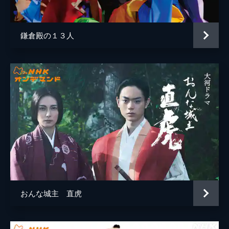
３回 蹴散らして前へ
神保修理
斎藤工
桜の木の上で砲術本を読みふける八重（綾瀬
秋月悌次郎
北村有起哉
はるか）。毛虫に驚いた拍子に本を落として
鎌倉殿の１３人
しまう。するとそこへ一人の青年武士が通
佐川官兵衛
中村獅童
り、本を拾い上げる。それは江戸から覚馬
（西島秀俊）を支えにやって来た川崎尚之助
高木時尾
貫地谷しほり
（長谷川博己）だった。心強い助っ人を得て
神保雪子
芦名星
蘭学所の整備にも気合いが入る覚馬。しか
し、その性急さが藩の守旧派の反感を買い、
山川二葉
市川実日子
禁足を命じられてしまう。
43分
山川登勢
白羽ゆり
４回 妖霊星
徳川慶喜
小泉孝太郎
１８５８（安政５）年、西郷頼母（西田敏
行）の松平容保（綾野剛）への働きかけが実
松平春嶽
村上弘明
り、覚馬（西島秀俊）の禁足が解かれ、尚之
助（長谷川博己）の教授方就任もかなう。さ
斎藤一
降谷建志
らに、覚馬はうら（長谷川京子）という妻を
おんな城主 直虎
めとることになり、八重（綾瀬はるか）も我
勝海舟
生瀬勝久
がことのように喜ぶ。一方、江戸では大老に
岩倉具視
小堺一機
なった井伊直弼（榎木孝明）が、水戸藩主・