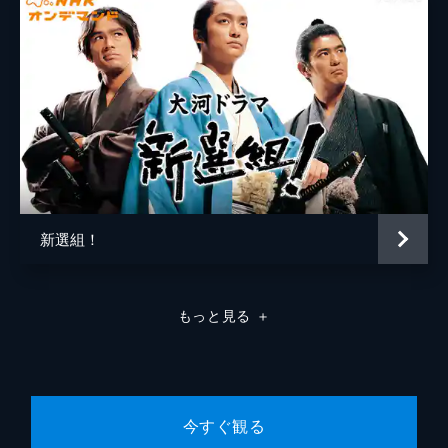
徳川斉昭（伊吹吾郎）ら一橋派に無断で日米
大山巌
反町隆史
修好通商条約を締結し、政局が荒れていく。
43分
板垣退助
加藤雅也
５回 松陰の遺言
西郷隆盛
吉川晃司
うら（長谷川京子）が、覚馬（西島秀俊）の
子を身ごもった。八重（綾瀬はるか）は佐久
山川健次郎
勝地涼
（風吹ジュン）と共に歓喜するが、その幸せ
もつかの間、覚馬夫婦を思わぬ悲劇が見舞
大山捨松（山川咲子）
水原希子
う。江戸では、かつて八重や覚馬たちとも交
小田時栄
谷村美月
流のあった吉田松陰（小栗旬）が、安政の大
獄によって絶体絶命の局面に立たされる。そ
新選組！
槇村正直
高嶋政宏
して、容保（綾野剛）と親交の深かった井伊
直弼（榎木孝明）は、尊王攘夷（じょうい）
大垣屋清八
松方弘樹
派の怒りを買い、ついに暗殺される。
もっと見る
＋
吉田松陰
小栗旬
43分
６回 会津の決意
田中土佐
佐藤Ｂ作
八重（綾瀬はるか）の幼なじみ山川大蔵（玉
山鉄二）の姉・二葉（市川実日子）が、藩の
林権助
風間杜夫
有望な家臣・梶原平馬（池内博之）に嫁ぐこ
今すぐ観る
萱野権兵衛
柳沢慎吾
とが決まった。江戸では勅命を携えた薩摩