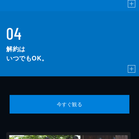
近衛忠煕
若松武史
（綾瀬はるか）の名が最有力候補として挙げ
られるが…。
山本三郎
村山謙太
43分
島津斉彬
林与一
04
１０回 池田屋事件
八重（綾瀬はるか）の親友・時尾（貫地谷し
安藤対馬守
倉石功
ほり）が、照姫（稲森いずみ）の右筆として
解約は
井戸対馬守
長谷川公彦
城に上がることになり、残された八重には縁
談が持ち込まれるようになる。八重は尚之助
いつでもOK。
徳川家茂
葉山奨之
（長谷川博己）とともに新式洋銃の開発に明
け暮れ、二人の間には同志を越えた感情が芽
榎本釜次郎
山口馬木也
生え始めていた。そのころ、都では新選組の
暴発により池田屋事件が勃発。京周辺に挙兵
三条実美
篠井英介
した長州に萎縮した慶喜（小泉孝太郎）は容
大庭恭平
山中崇
保（綾野剛）に、その責任を転嫁する。
43分
今すぐ観る
土方歳三
村上淳
近藤勇
神尾佑
真木和泉
嶋田久作