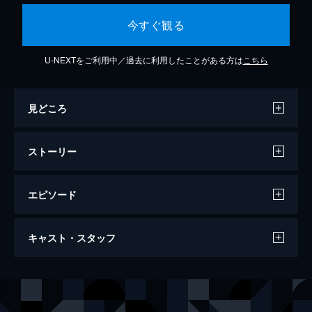
今すぐ観る
U-NEXTをご利用中／過去に利用したことがある方は
こちら
見どころ
ストーリー
エピソード
１回 ならぬことはならぬ
キャスト・スタッフ
山本八重（鈴木梨央）は、会津藩砲術指南役
の娘として生まれ、男勝りで負けん気が強
く、父・権八（松重豊）や母・佐久（風吹ジ
出演
新島（山本）八重
綾瀬はるか
ュン）も手を焼いていた。八重が慕ってやま
山本覚馬
西島秀俊