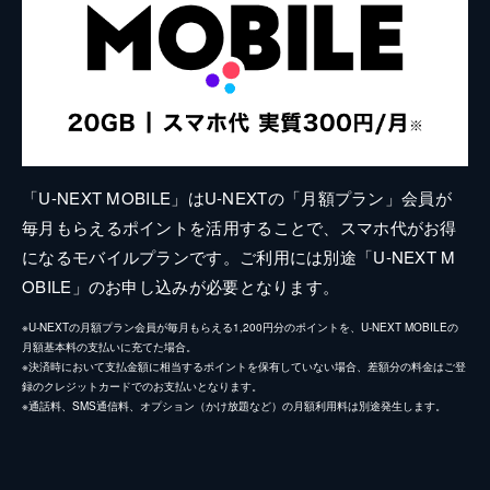
「U-NEXT MOBILE」はU-NEXTの「月額プラン」会員が
毎月もらえるポイントを活用することで、スマホ代がお得
になるモバイルプランです。ご利用には別途「U-NEXT M
OBILE」のお申し込みが必要となります。
※U-NEXTの月額プラン会員が毎月もらえる1,200円分のポイントを、U-NEXT MOBILEの
月額基本料の支払いに充てた場合。
※決済時において支払金額に相当するポイントを保有していない場合、差額分の料金はご登
録のクレジットカードでのお支払いとなります。
※通話料、SMS通信料、オプション（かけ放題など）の月額利用料は別途発生します。