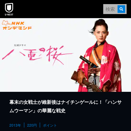
本文へスキップ
幕末の女戦士が維新後はナイチンゲールに！「ハンサ
ムウーマン」の華麗な戦史
2013年
220円
ポイント