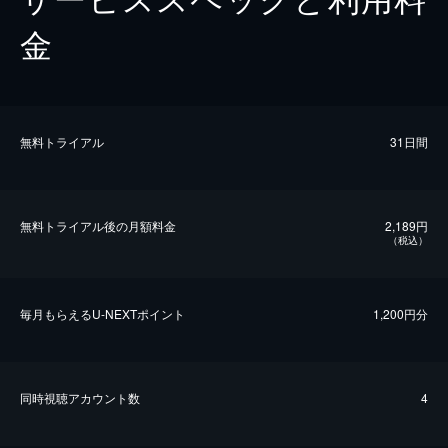
沖田総司
鈴木信二
金
藤堂平助
住吉晃典
尾関雅次郎
三嶋亮太
阿部正外
佐渡稔
無料トライアル
31日間
二条斉敬
伊吹剛
松平善徳
嶋田龍
無料トライアル後の⽉額料金
2,189円
（税込）
成田才次郎
吉井一肇
後藤象三郎
京極圭
毎⽉もらえるU-NEXTポイント
1,200円分
二階堂衛守
金児憲史
木村銃太郎
大地泰仁
野沢鶏一
小林優斗
同時視聴アカウント数
4
明石博高
橋爪遼