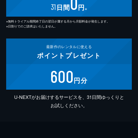
0
31
日間
円
※
※無料トライアル期間終了日の翌日が属する月から月額料金が発生します。
※日割りでのご請求はいたしません。
最新作の
レンタルに使える
ポイント
プレゼント
600
円分
U-NEXTがお届けするサービスを、31日間ゆっくりと
お試しください。