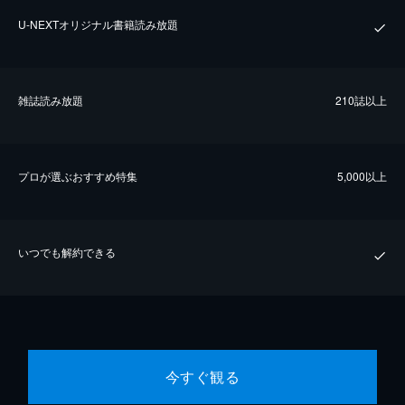
U-NEXTオリジナル書籍読み放題
雑誌読み放題
210誌以上
プロが選ぶおすすめ特集
5,000以上
いつでも解約できる
今すぐ観る