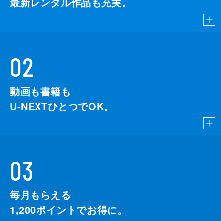
最新レンタル作品も充実。
攘夷派不逞（じょういはふてい）浪士の取り
滝瀬
筒井真理子
締まり徹底のため、会津藩は剣が立つと評判
の“壬生浪士組”を召し抱えることに。危機感
横山主税
国広富之
を持った長州派の公家たちは、会津藩を都か
ら追い出そうと孝明天皇（市川染五郎）の名
広沢富次郎
岡田義徳
02
をかたり偽の勅（みことのり）を容保（綾野
黒河内伝五郎
六平直政
剛）へ送る。しばらくして、からくりを知っ
た容保は、より強硬的な取り締まりを決断。
動画も書籍も
古川春英
小市慢太郎
そこへ会津から頼母（西田敏行）が駆けつ
U-NEXTひとつでOK。
け、容保に衝撃的な言葉を発してしまう。
徳川家定
ヨシダ朝
43分
高木澄江
宮下順子
９回 八月の動乱
文久３（１８６３）年、京都で警備にあたる
小出鉄之助
白石朋也
覚馬（西島秀俊）たちの元へ薩摩から密使が
03
送られ、倒幕をたくらむ長州を都から排除す
竹村幸之進
東武志
る企てに協力するよう、求められる。孝明天
徳川慶惣
金子賢
皇（市川染五郎）も、この動きに応じ、容保
毎月もらえる
（綾野剛）へ勅書を差し向け、「八月十八日
徳川慶篤
杉浦太陽
1,200
ポイントでお得に。
の政変」が起こる。そのころ、会津では照姫
（稲森いずみ）の右筆選びが行われ、八重