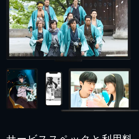
久坂玄瑠
須賀貴匡
中川宮
小須田康人
西郷千恵
宮崎美子
松平定敬
中村隼人
内藤介右衛門
志村東吾
佐久間格二郎
下江昌也
高木盛之輔
首藤勇星
伊東悌次郎
下地幸多
半平
宮川浩明
山本みね
豊嶋花
大久保利通（大久保一蔵）
徳重聡
永倉新八
水野直
サービススペックと利用料