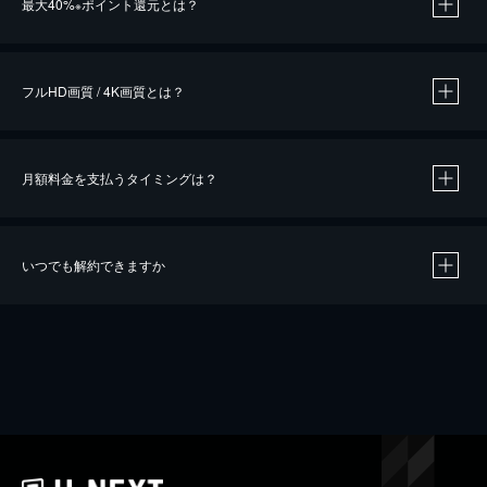
最大40%
ポイント還元とは？
※
※
作品によって必要なポイントが異なります。
フルHD画質 / 4K画質とは？
月額料金を支払うタイミングは？
※
40％ポイント還元の対象は、クレジットカード決済による作品の購入 / レンタルです。
※
iOSアプリのUコイン決済による作品の購入 / レンタルは、20％のポイント還元です。
※
還元の対象外となる決済方法や商品があります。くわしくは
こちら
をご確認ください。
いつでも解約できますか
こちら