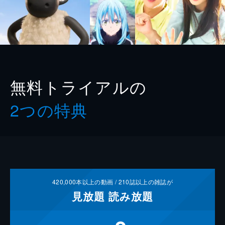
無料トライアルの
2つの特典
420,000
本以上の動画 /
210
誌以上の雑誌が
見放題
読み放題