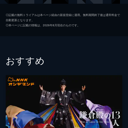
ないのが、文武に秀でた兄・覚馬（西島秀
俊）。華麗に的を撃ち抜く兄の姿を見て、八
川崎尚之助
長谷川博己
重は砲術に夢中になる。その後、覚馬は、最
◎記載の無料トライアルは本ページ経由の新規登録に適用。無料期間終了後は通常料金で
新の西洋砲術を学ぶために江戸へ留学。八重
自動更新となります。
新島襄
オダギリジョー
は、こっそり砲術の練習をするが、権八に見
◎本ページに記載の情報は、2026年8月現在のものです。
つかって一喝されてしまう。
日向ユキ
剛力彩芽
73分
中野竹子
黒木メイサ
２回 やむにやまれぬ心
八重（鈴木梨央）は、両親から砲術への思い
山本権八
松重豊
おすすめ
を断つよう厳しく諭されていた。江戸では、
兄・覚馬（西島秀俊）が、黒船に対する好奇
山本佐久
風吹ジュン
心を募らせていた。しかし、師事する象山
山本うら
長谷川京子
（奥田瑛二）が、松陰（小栗旬）の密航をそ
そのかしたとして捕縛。塾を失って仕方なく
山本三郎
工藤阿須加
会津へ戻った覚馬は、大きな米俵を持ち上げ
て男と競争に興じる八重（綾瀬はるか）の姿
松平容保
綾野剛
を見て驚く。そして、さらに驚いたのは八重
山川大蔵
玉山鉄二
が砲術の知識を深く習得していたことだっ
た。
梶原平馬
池内博之
43分