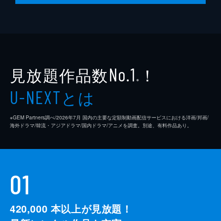
が、幕府に将軍の上洛（らく）を迫る。これ
神保内蔵助
津嘉山正種
を受けて幕府は、京都の治安維持にあたる京
都守護職の選任に着手。政事総裁職・松平春
簗瀬三左右衛門
山野史人
嶽（村上弘明）は、かねて卓見で目をひいて
いた会津藩主・容保（綾野剛）に白羽の矢を
宮部鼎蔵
宮内敦士
立てる。要請を受けた容保は、固辞する。
見放題作品数
！
山本八重（幼少期）
鈴木梨央
No.1
43分
※
７回 将軍の首
山川与七郎（幼少期）
里村洋
とは
U-NEXT
八重（綾瀬はるか）や尚之助（長谷川博己）
新島七五三太
小林海人
たちと暮らす会津を離れ、覚馬（西島秀俊）
は容保（綾野剛）に追随して都へと旅立っ
※GEM Partners調べ/2026年7⽉ 国内の主要な定額制動画配信サービスにおける洋画/邦画/
徳造
戸田昌宏
海外ドラマ/韓流・アジアドラマ/国内ドラマ/アニメを調査。別途、有料作品あり。
た。都は、攘夷（じょうい）を唱える不逞
（ふてい）浪士たちによる天ちゅう騒ぎが相
お吉
山野海
次ぎ、不穏な空気に覆われていた。安寧を祈
る孝明天皇（市川染五郎）は、容保を気に入
井伊直弼
榎木孝明
り自らの御衣を特別に授ける。期待に応えた
01
水戸（徳川）斉昭
伊吹吾郎
い容保は、攘夷派の浪士の言い分にも耳を貸
し、説得していくという融和策を採るが…。
山川兵衛
山本圭
43分
420,000
本以上が見放題！
敏姫
中西美帆
８回 ままならぬ思い