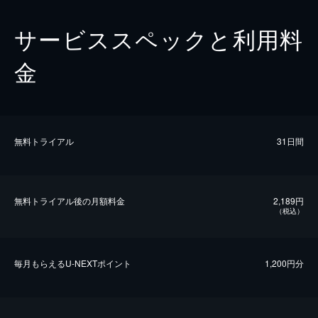
サービススペックと利用料
金
無料トライアル
31日間
無料トライアル後の⽉額料金
2,189円
（税込）
毎⽉もらえるU-NEXTポイント
1,200円分