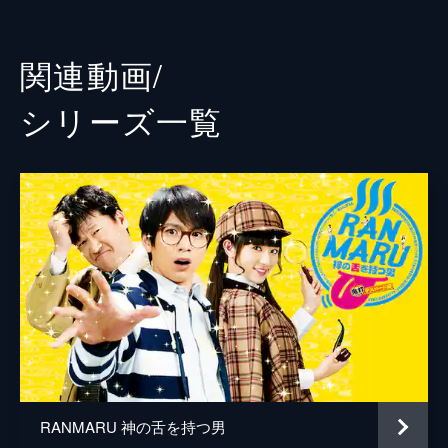
朗）は温泉宿に到着。翌日、麓から女性の悲
菅原大吉
鳴が聞こえ、蘭丸たちが駆けつけると…。
45分
大河内浩
関連動画/
第三話 天空の密室に鉄壁のアリバイ!?今夜
佐伯新
は倒叙のミステリを
シリーズ⼀覧
“天空温泉”を有する「ホテルまんげつ伊豆」
氏家恵
で男が殺された！第一発見者となった蘭丸
（向井理）たちが疑われる中、光（木村文
徳井優
乃）は女将・裕子（森脇英理子）を疑う
が…。
中尾明慶
45分
山村紅葉
第四話 今夜は横溝系!!呪いの数え唄が招く
連続殺人
志賀廣太郎
落雷による土砂崩れで、毛増村に取り残され
江口のりこ
た蘭丸（向井理）たち。そんな中、光（木村
文乃）が土砂の中から白骨を発見。さらに村
松澤一之
では不可解な連続殺人事件が起きて…。
45分
斉木しげる
第五話 今夜も横溝系完結編！呪い唄に隠
RANMARU 神の舌を持つ男
森脇英理子
された秘密!!