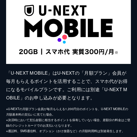
「U-NEXT MOBILE」はU-NEXTの「月額プラン」会員が
毎月もらえるポイントを活用することで、スマホ代がお得
になるモバイルプランです。ご利用には別途「U-NEXT M
OBILE」のお申し込みが必要となります。
※U-NEXTの月額プラン会員が毎月もらえる1,200円分のポイントを、U-NEXT MOBILEの
月額基本料の支払いに充てた場合。
※決済時において支払金額に相当するポイントを保有していない場合、差額分の料金はご登
録のクレジットカードでのお支払いとなります。
※通話料、SMS通信料、オプション（かけ放題など）の月額利用料は別途発生します。