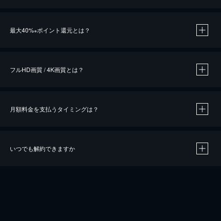
※
最大40%
ポイント還元とは？
※
※
作品によって必要なポイントが異なります。
フルHD画質 / 4K画質とは？
月額料金を支払うタイミングは？
※
40％ポイント還元の対象は、クレジットカード決済による作品の購入 / レンタルです。
※
iOSアプリのUコイン決済による作品の購入 / レンタルは、20％のポイント還元です。
※
還元の対象外となる決済方法や商品があります。くわしくは
こちら
をご確認ください。
いつでも解約できますか
こちら