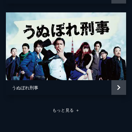
猫背椿
烏丸せつこ
不破万作
六平直政
ダチョウ俱楽部
坂本冬美
赤星昇一郎
火野正平
うぬぼれ刑事
宅麻伸
広末涼子
もっと見る
＋
脚本
櫻井武晴
プロデューサー
植田博樹