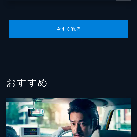
唯一の味方・町子（臼田あさ美）の助けで、
谷田歩
監禁から開放された蘭丸（向井理）たち。そ
んな中、村長の息子・辰也（柄本時生）が毛
東根作寿英
鞠歌の歌詞になぞらえた方法で殺され…。
今すぐ観る
古舘寛治
45分
第六話 愛する人の秘密を救え!!鍵のかかっ
淵上泰史
た温泉殺人
大山温泉の共同湯で女性の死体を発見した蘭
きたろう
丸（向井理）。容疑者にされた金子（宅間孝
臼田あさ美
行）は、ミヤビ（広末涼子）の携帯番号を報
酬に、自分を助けるよう蘭丸に依頼する。
真飛聖
おすすめ
45分
第七話 湯けむりバスツアー連続殺人！乗
柄本時生
客全員容疑者
野添義弘
蘭丸（向井理）一行が同乗したツアーバス内
で死亡事件が発生。バスガイドのさくら（片
松金よね子
瀬那奈）が疑われる中、２サスマニアのさく
らは光（木村文乃）と共に推理を始め…。
田岡美也子
45分
石橋蓮司