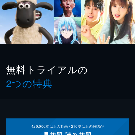
無料トライアルの
2つの特典
420,000
本以上の動画 /
210
誌以上の雑誌が
見放題
読み放題