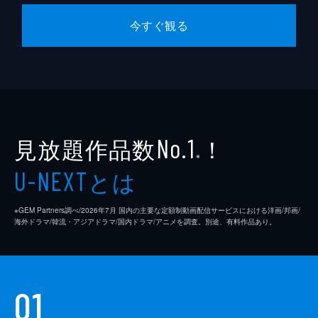
楠千亜紀
今すぐ観る
原案
堤幸彦
音楽
荻野清子
演出
堤幸彦
伊藤雄介
見放題作品数
！
No.1
加藤新
※
とは
U-NEXT
※GEM Partners調べ/2026年7⽉ 国内の主要な定額制動画配信サービスにおける洋画/邦画/
海外ドラマ/韓流・アジアドラマ/国内ドラマ/アニメを調査。別途、有料作品あり。
01