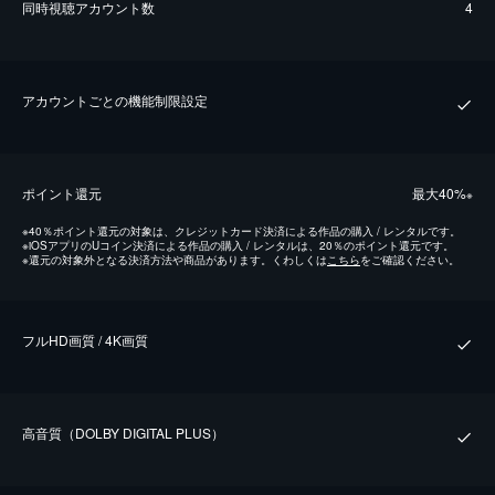
同時視聴アカウント数
4
アカウントごとの機能制限設定
ポイント還元
最⼤40%
※
※
40％ポイント還元の対象は、クレジットカード決済による作品の購入 / レンタルです。
※
iOSアプリのUコイン決済による作品の購入 / レンタルは、20％のポイント還元です。
※
還元の対象外となる決済方法や商品があります。くわしくは
こちら
をご確認ください。
フルHD画質 / 4K画質
⾼⾳質（DOLBY DIGITAL PLUS）