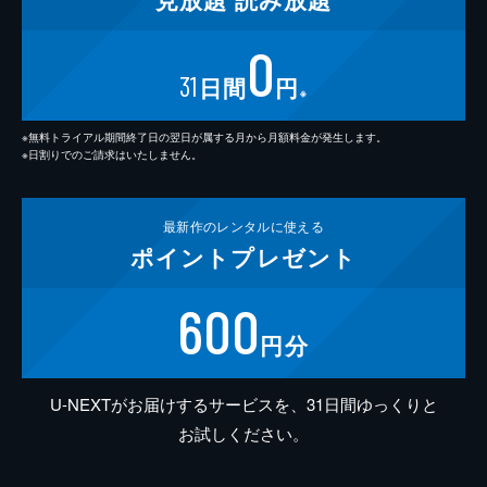
0
31
日間
円
※
※無料トライアル期間終了日の翌日が属する月から月額料金が発生します。
※日割りでのご請求はいたしません。
最新作の
レンタルに使える
ポイント
プレゼント
600
円分
U-NEXTがお届けするサービスを、31日間ゆっくりと
お試しください。