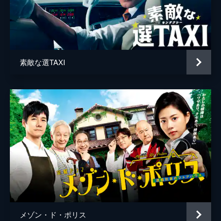
第八話 殺人バスツアー解決編！過去は未
来に復讐する
宅間孝行
真犯人と思われた見城（和田聰宏）が崖の下
で死体となって発見された。見城の所持品か
利重剛
ら捜査を進める中、蘭丸（向井理）たちが泊
加藤虎ノ介
まるホテルにミヤビ（広末涼子）が現れ…。
素敵な選TAXI
45分
岡山天音
第九話 ミヤビの正体見たり､天城越え！殺
人は初恋味
片瀬那奈
伊豆の九十九温泉郷へやってきた蘭丸（向井
和田聰宏
理）一行。そこでミヤビ（広末涼子）の婚約
者と名乗る男が殺され、ミヤビが容疑者にさ
細田善彦
れてしまう。蘭丸はミヤビを救えるのか！？
45分
阪田マサノブ
最終話 最愛の人の秘密！
若葉竜也
蘭丸（向井理）はミヤビ（広末涼子）の無実
を証明しようとするが、殺害を自白される。
篠井英介
さらに、蘭丸を凡人と貶す父・竜助（宅麻
伸）の前で“神の舌”が何も感じなくなり…。
久世星佳
45分
メゾン・ド・ポリス