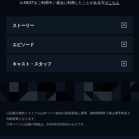
U-NEXTをご利用中／過去に利用したことがある方は
こちら
ストーリー
エピソード
第一話 螢の秘湯に怪死体!!絶対舌感が完全
キャスト・スタッフ
犯罪のトリックを打ち砕く
“絶対舌感”を持つ男・蘭丸（向井理）と光
（木村文乃）、寛治（佐藤二朗）は、謎の温
出演
向井理
泉芸者「ミヤビ」を捜して栃木県奥日光の湯
西川温泉へ。そこで事件に巻き込まれ…。
木村文乃
59分
佐藤二朗
第二話 湯煙に霞む親子の情 間欠泉のトリ
◎記載の無料トライアルは本ページ経由の新規登録に適用。無料期間終了後は通常料金で
自動更新となります。
ックを暴け
片平なぎさ
◎本ページに記載の情報は、2026年8月現在のものです。
ミヤビがいるという鐵友温泉へ向かった蘭丸
石倉三郎
（向井理）、光（木村文乃）、寛治（佐藤二