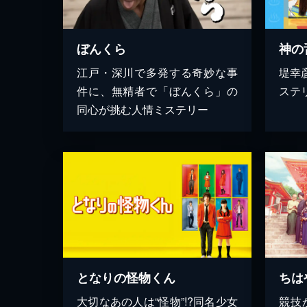
ぼんくら
神の
江戸・深川で多発する奇妙な事
堤幸
件に、無精者で「ぼんくら」の
ステ
同心が挑む人情ミステリー
となりの怪物くん
ちは
大切なあの人は“怪物”!?同名少女
競技