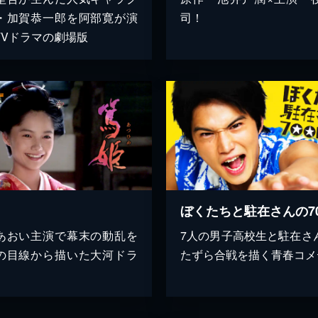
・加賀恭一郎を阿部寛が演
司！
TVドラマの劇場版
あおい主演で幕末の動乱を
7人の男子高校生と駐在さ
の目線から描いた大河ドラ
たずら合戦を描く青春コメ