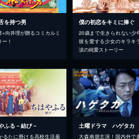
舌を持つ男
僕の初恋をキミに捧ぐ
彦×向井理が贈るコミカルミ
20歳まで生きられない少
リー！
彼を愛する少女のキラキ
涙の純愛ストーリー
やふる－結び－
土曜ドラマ ハゲタカ
かるたに懸ける高校生活最
大森南朋主演！国内外で