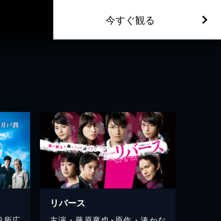
今すぐ観る
リバース
役所広
主演・藤原竜也×原作・湊かな