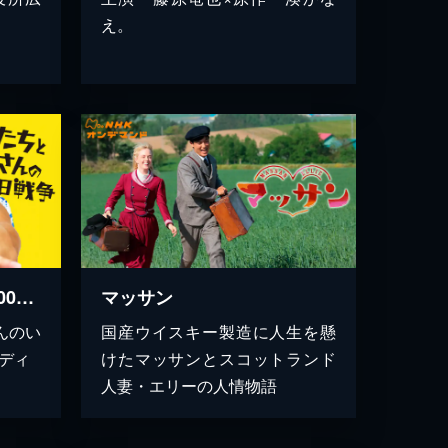
え。
ぼくたちと駐在さんの700日戦争
マッサン
んのい
国産ウイスキー製造に人生を懸
ディ
けたマッサンとスコットランド
人妻・エリーの人情物語