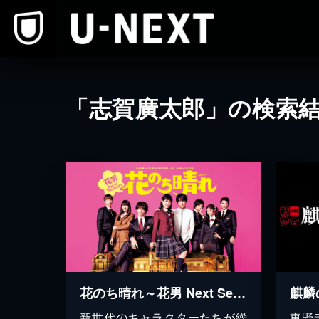
本文へスキップ
「志賀廣太郎」の検索
花のち晴れ～花男 Next Season～
麒麟
新世代のキャラクターたちが繰
東野