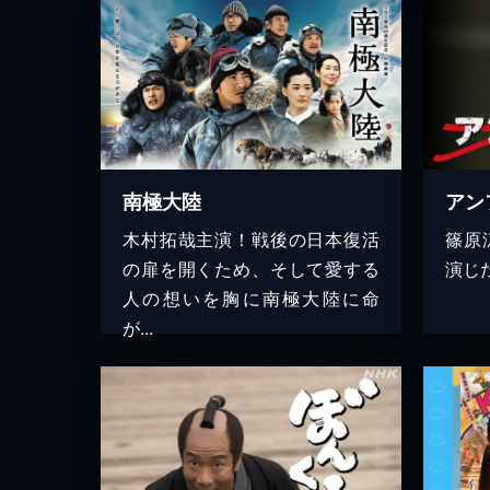
南極大陸
アン
木村拓哉主演！戦後の日本復活
篠原
の扉を開くため、そして愛する
演じ
人の想いを胸に南極大陸に命
が...