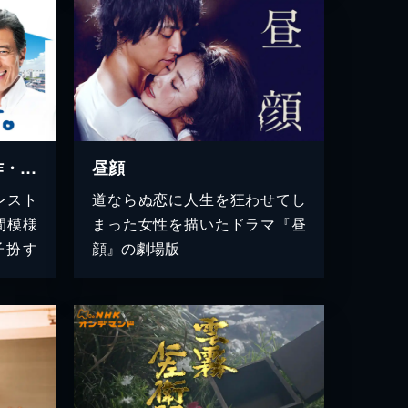
なるようになるさ。（作・橋田壽賀子）
昼顔
レスト
道ならぬ恋に人生を狂わせてし
間模様
まった女性を描いたドラマ『昼
子扮す
顔』の劇場版