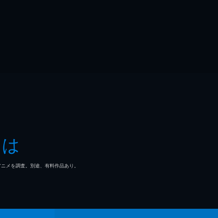
とは
マ/アニメを調査。別途、有料作品あり。