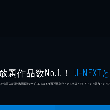
放題作品数
！
No.1
U-NEXT
※
26年7⽉ 国内の主要な定額制動画配信サービスにおける洋画/邦画/海外ドラマ/韓流・アジアドラマ/国内ドラ