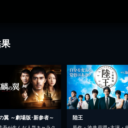
結果
の翼 ～劇場版･新参者～
陸王
圭吾が生んだ人気キャラク
原作・池井戸潤×主演・