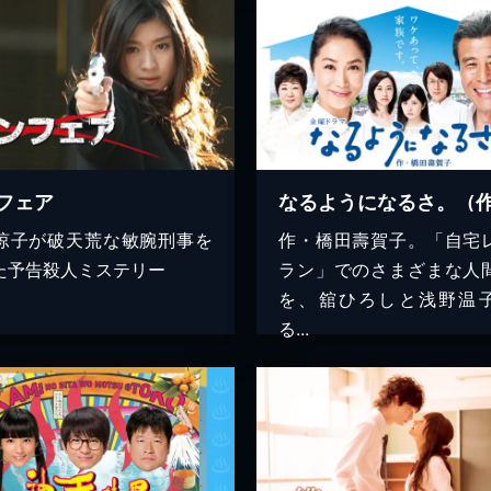
フェア
涼子が破天荒な敏腕刑事を
作・橋田壽賀子。「自宅
た予告殺人ミステリー
ラン」でのさまざまな人
を、舘ひろしと浅野温
る...