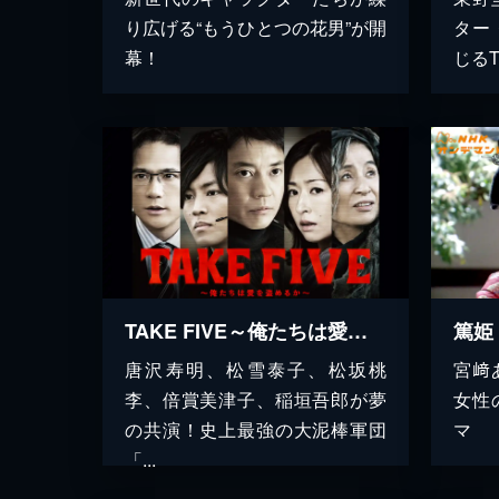
り広げる“もうひとつの花男”が開
ター
幕！
じる
TAKE FIVE～俺たちは愛を盗めるか～
篤姫
唐沢寿明、松雪泰子、松坂桃
宮﨑
李、倍賞美津子、稲垣吾郎が夢
女性
の共演！史上最強の大泥棒軍団
マ
「...