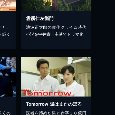
雲霧仁左衛門
年と、
池波正太郎の傑作クライム時代
ラ輝く
小説を中井貴一主演でドラマ化
Tomorrow 陽はまたのぼる
多くの
医者を諦めた男と赤字３０億円