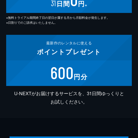
31
日間
円
※
※無料トライアル期間終了日の翌日が属する月から月額料金が発生します。
※日割りでのご請求はいたしません。
最新作の
レンタルに使える
ポイント
プレゼント
600
円分
U-NEXTがお届けするサービスを、31日間ゆっくりと
お試しください。