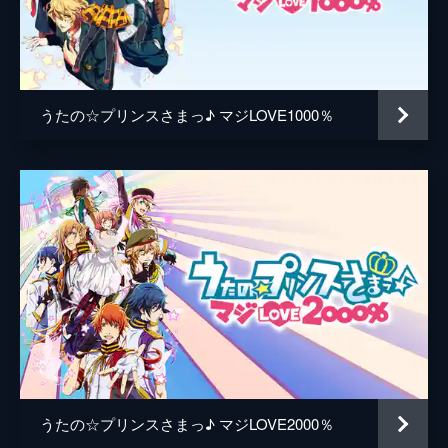
皇綺羅
小野大輔
ットに気合い十分で臨むが、大和の心には兄
への強い対抗意識が渦巻いていた。
帝ナギ
代永翼
24分
鳳瑛二
内田雄馬
#5 Visible Elf
デュエットプロジェクト第3弾はST☆RISH
うたの☆プリンスさまっ♪ マジLOVE1000％
桐生院ヴァン
高橋英則
のセシルとHE★VENSのシオン。トキヤと翔
に続くべく積極的に臨んだセシルだったが、
日向大和
木村良平
そんな彼の熱意に相反するように、シオンは
心を閉ざしていってしまう…。
天草シオン
山下大輝
24分
月宮林檎
中村悠一
#6 Lovely Eyes
デュエットプロジェクト第4弾は、ドラマで
日向龍也
遊佐浩二
もライバル関係を演じることになった
渋谷友千香
今井由香
ST☆RISHレンとHE★VENSヴァン。春歌に
も積極的なアプローチを見せるヴァンに対
レイジング鳳
杉田智和
し、レンは真っ向勝負に挑む。
24分
シャイニング早乙女
若本規夫
#7 Grown empathy
うたの☆プリンスさまっ♪ マジLOVE2000％
監督
古田丈司
デュエットプロジェクトの打ち合わせの席