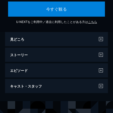
今すぐ観る
U-NEXTをご利用中／過去に利用したことがある方は
こちら
見どころ
ストーリー
エピソード
#1 夢を歌へと…！
キャスト・スタッフ
SSSオープニングアーティスト選考ライブ以
来、シャイニング事務所のST☆RISHと
QUARTET NIGHT、そしてレイジングエンタ
声の出演
七海春歌
沢城みゆき
ーテインメントのHE★VENSが再びひとつの
一十木音也
寺島拓篤