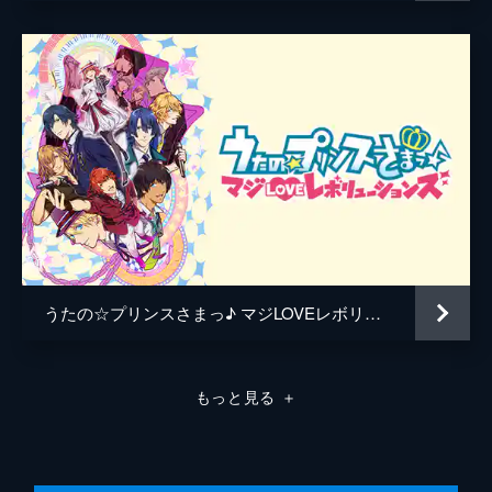
で、何気ないナギの発言をきっかけに、それ
キャラクターデザイン
藤岡真紀
まで積極的だった那月が豹変。ナギはそんな
那月の言動や過去の映像から、彼が抱えたあ
原作
上松範康
る秘密に気づいてしまう…。
ブロッコリー
24分
#8 Lasting Oneness
音楽
Elements Garden
生来の真面目さや生まれ育った境遇が似てい
ることから、お互いに相性の良さを感じ合う
藤田淳平
真斗と綺羅。だがスムーズに進む曲作りの一
藤間仁
方で、綺羅は仕上がりの物足りなさを懸念す
る。
総作画監督
藤岡真紀
24分
アニメーション制作
A-1 Pictures
#9 NEXT DOOR
うたの☆プリンスさまっ♪ マジLOVEレボリューションズ
音也と瑛一のデュエット曲のテーマは「魂が
震える曲」。そのためには心の奥深くに在る
本当の自分と向き合うべきと瑛一に諭された
もっと見る
＋
音也は、いつになくストイックに作詞に取り
組む。
24分
#10 We believe you