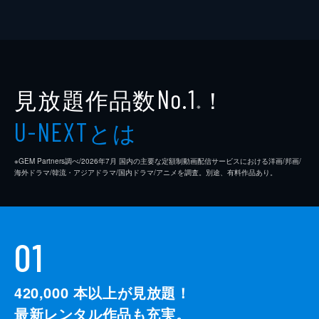
見放題作品数
！
No.1
※
とは
U-NEXT
※GEM Partners調べ/2026年7⽉ 国内の主要な定額制動画配信サービスにおける洋画/邦画/
海外ドラマ/韓流・アジアドラマ/国内ドラマ/アニメを調査。別途、有料作品あり。
01
420,000
本以上が見放題！
最新レンタル作品も充実。