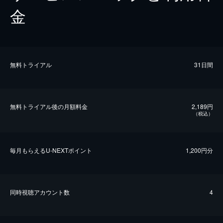
金
無料トライアル
31日間
無料トライアル後の⽉額料金
2,189円
（税込）
毎⽉もらえるU-NEXTポイント
1,200円分
同時視聴アカウント数
4