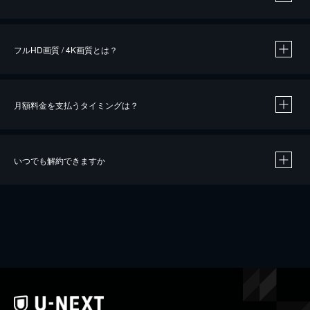
※
作品によって必要なポイントが異なります。
フルHD画質 / 4K画質とは？
月額料金を支払うタイミングは？
※
40％ポイント還元の対象は、クレジットカード決済による作品の購入 / レンタルです。
※
iOSアプリのUコイン決済による作品の購入 / レンタルは、20％のポイント還元です。
※
還元の対象外となる決済方法や商品があります。くわしくは
こちら
をご確認ください。
いつでも解約できますか
こちら