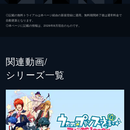
ステージで対峙した。
24分
聖川真斗
鈴村健一
#2 KIZUNA
◎記載の無料トライアルは本ページ経由の新規登録に適用。無料期間終了後は通常料金で
自動更新となります。
決戦ライブに向け、ST☆RISHとHE★VENS
四ノ宮那月
谷山紀章
◎本ページに記載の情報は、2026年8月現在のものです。
がお互いに高め合うことを目的としたシャイ
一ノ瀬トキヤ
宮野真守
ニング事務所とレイジングエンターテインメ
ントによる共同企画、題して「デュエットプ
神宮寺レン
諏訪部順一
ロジェクト」が発表された。
24分
来栖翔
下野紘
関連動画/
#3 Mighty Aura
愛島セシル
鳥海浩輔
デュエットプロジェクトのトップバッターは
シリーズ⼀覧
ST☆RISHのトキヤとHE★VENSの瑛二。未
寿嶺二
森久保祥太郎
知数のライバルとの対面に緊張の面持ちで向
かったトキヤと春歌だったが、彼らを出迎え
黒崎蘭丸
鈴木達央
たのは天使のような歌声だった…。
美風藍
蒼井翔太
24分
#4 JUSTICE IMPULSE
カミュ
前野智昭
デュエットプロジェクト第2弾はST☆RISH
の翔とHE★VENSの大和。翔は、憧れの先
鳳瑛一
緑川光
輩・日向龍也の実弟でもある大和とのデュエ