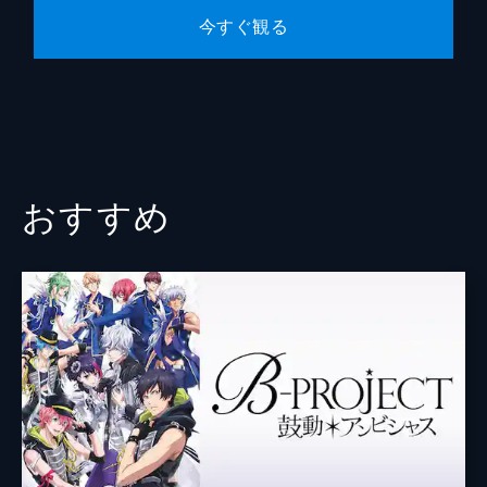
完成したデュエット曲を残して、姿を消して
今すぐ観る
しまった音也。その歌声を通じて、いままで
知らなかった音也の心に触れたST☆RISH
は、手がかりを探すうち、彼の生い立ちにま
つわるある事実にたどり着く。
24分
おすすめ