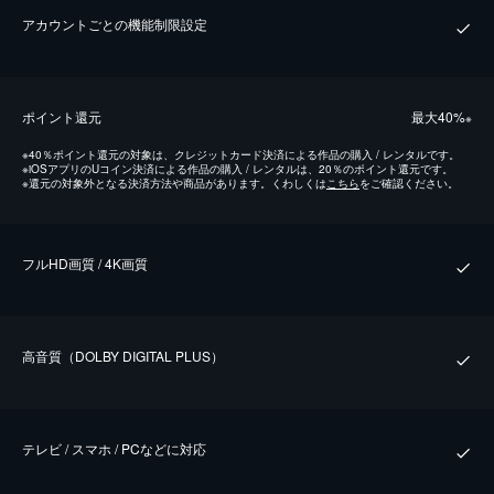
アカウントごとの機能制限設定
ポイント還元
最⼤40%
※
※
40％ポイント還元の対象は、クレジットカード決済による作品の購入 / レンタルです。
※
iOSアプリのUコイン決済による作品の購入 / レンタルは、20％のポイント還元です。
※
還元の対象外となる決済方法や商品があります。くわしくは
こちら
をご確認ください。
フルHD画質 / 4K画質
⾼⾳質（DOLBY DIGITAL PLUS）
テレビ / スマホ / PCなどに対応