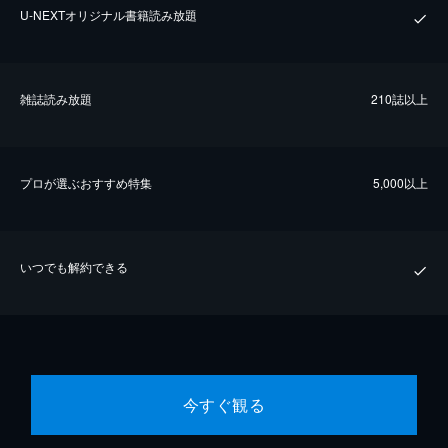
U-NEXTオリジナル書籍読み放題
雑誌読み放題
210誌以上
プロが選ぶおすすめ特集
5,000以上
いつでも解約できる
今すぐ観る