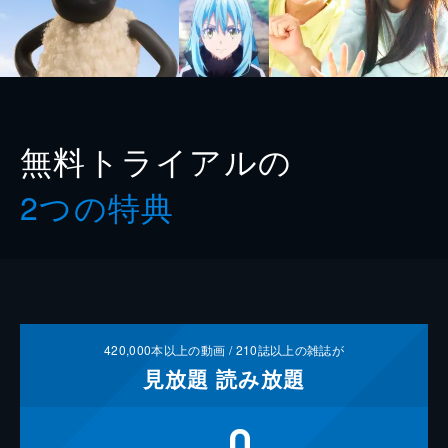
無料トライアルの
2つの特典
420,000
本以上の動画 /
210
誌以上の雑誌が
見放題
読み放題
0