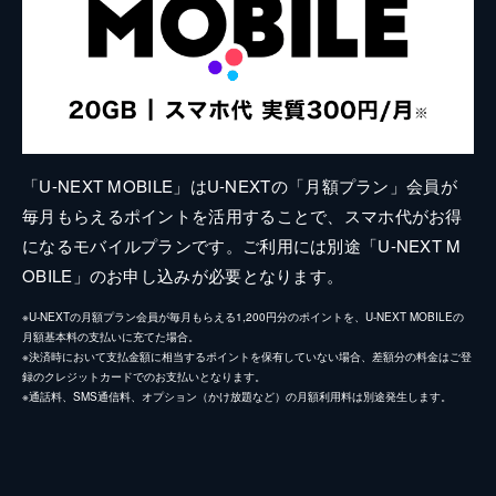
「U-NEXT MOBILE」はU-NEXTの「月額プラン」会員が
毎月もらえるポイントを活用することで、スマホ代がお得
になるモバイルプランです。ご利用には別途「U-NEXT M
OBILE」のお申し込みが必要となります。
※U-NEXTの月額プラン会員が毎月もらえる1,200円分のポイントを、U-NEXT MOBILEの
月額基本料の支払いに充てた場合。
※決済時において支払金額に相当するポイントを保有していない場合、差額分の料金はご登
録のクレジットカードでのお支払いとなります。
※通話料、SMS通信料、オプション（かけ放題など）の月額利用料は別途発生します。