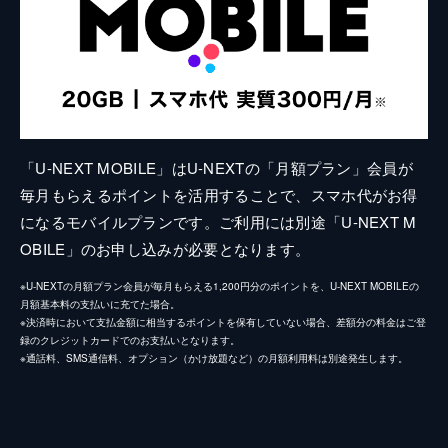
「U-NEXT MOBILE」はU-NEXTの「月額プラン」会員が
毎月もらえるポイントを活用することで、スマホ代がお得
になるモバイルプランです。ご利用には別途「U-NEXT M
OBILE」のお申し込みが必要となります。
※U-NEXTの月額プラン会員が毎月もらえる1,200円分のポイントを、U-NEXT MOBILEの
月額基本料の支払いに充てた場合。
※決済時において支払金額に相当するポイントを保有していない場合、差額分の料金はご登
録のクレジットカードでのお支払いとなります。
※通話料、SMS通信料、オプション（かけ放題など）の月額利用料は別途発生します。