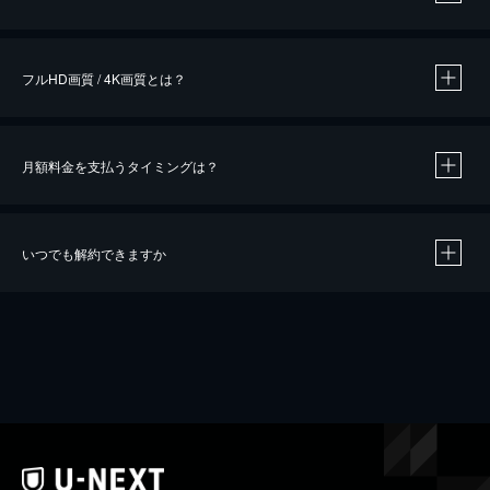
※
作品によって必要なポイントが異なります。
フルHD画質 / 4K画質とは？
月額料金を支払うタイミングは？
※
40％ポイント還元の対象は、クレジットカード決済による作品の購入 / レンタルです。
※
iOSアプリのUコイン決済による作品の購入 / レンタルは、20％のポイント還元です。
※
還元の対象外となる決済方法や商品があります。くわしくは
こちら
をご確認ください。
いつでも解約できますか
こちら