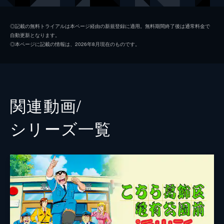
中川圭一
宮本充
◎記載の無料トライアルは本ページ経由の新規登録に適用。無料期間終了後は通常料金で
自動更新となります。
大原大次郎
菱谷紘二
◎本ページに記載の情報は、2026年8月現在のものです。
大原大次郎
佐山陽規
寺井洋一
茶風林
寺井洋一
林家こぶ平
関連動画/
本田速人
家中宏
シリーズ⼀覧
麻里愛
麻生かほ里
監督
やすみ哲夫
三沢伸
高松信司
キャラクターデザイン
丹内司