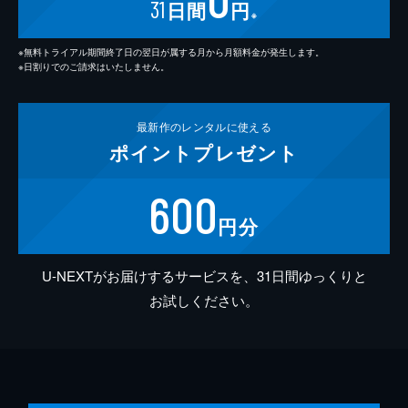
31
日間
円
※
※無料トライアル期間終了日の翌日が属する月から月額料金が発生します。
※日割りでのご請求はいたしません。
最新作の
レンタルに使える
ポイント
プレゼント
600
円分
U-NEXTがお届けするサービスを、31日間ゆっくりと
お試しください。