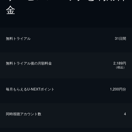
金
無料トライアル
31日間
無料トライアル後の⽉額料金
2,189円
（税込）
毎⽉もらえるU-NEXTポイント
1,200円分
同時視聴アカウント数
4