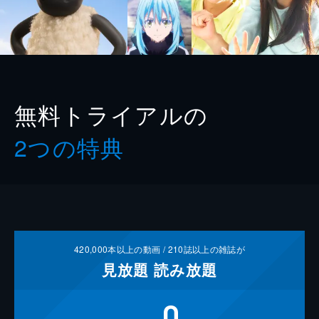
無料トライアルの
2つの特典
420,000
本以上の動画 /
210
誌以上の雑誌が
見放題
読み放題
0