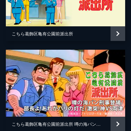
原作
秋本治
アトリエびーだま
音楽
米光亮
こちら葛飾区亀有公園前派出所
佐橋俊彦
総作画監督
丹内司
山内昇寿郎
作画監督
服部一郎
アニメーション制作
スタジオぎゃろっぷ
こちら葛飾区亀有公園前派出所 噂の海パン刑事登場/部長よ!あれがパリの灯だ/激突!神VS両津