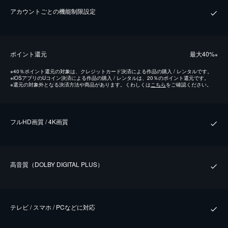
アカウントごとの機能制限設定
ポイント還元
最⼤40%
※
※
40％ポイント還元の対象は、クレジットカード決済による作品の購入 / レンタルです。
※
iOSアプリのUコイン決済による作品の購入 / レンタルは、20％のポイント還元です。
※
還元の対象外となる決済方法や商品があります。くわしくは
こちら
をご確認ください。
フルHD画質 / 4K画質
⾼⾳質（DOLBY DIGITAL PLUS）
テレビ / スマホ / PCなどに対応