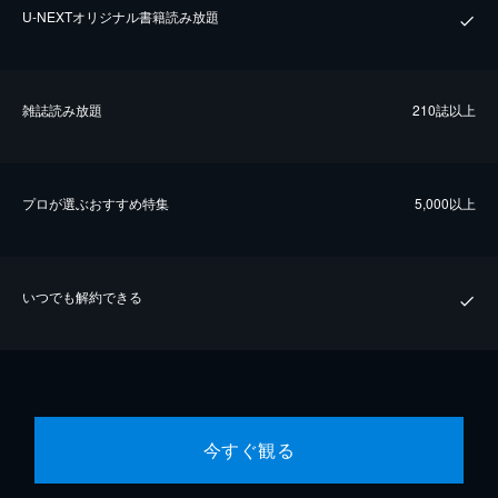
U-NEXTオリジナル書籍読み放題
雑誌読み放題
210誌以上
プロが選ぶおすすめ特集
5,000以上
いつでも解約できる
今すぐ観る