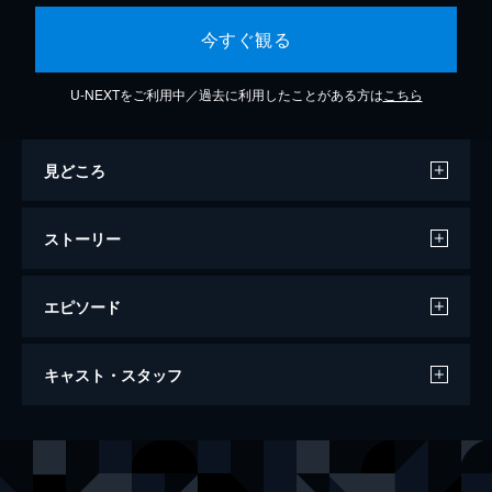
今すぐ観る
U-NEXTをご利用中／過去に利用したことがある方は
こちら
見どころ
ストーリー
エピソード
こちら葛飾区亀有公園前派出所 両さん最
キャスト・スタッフ
大の危機!ライバルはチャキチャキ江戸っ
娘
54分
声の出演
両津勘吉
ラサール石井
秋本・カトリーヌ・麗子
森尾由美