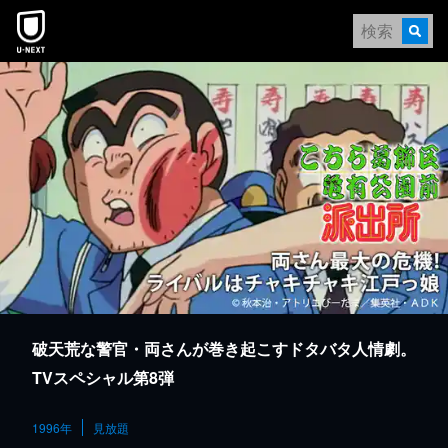
本文へスキップ
破天荒な警官・両さんが巻き起こすドタバタ人情劇。
TVスペシャル第8弾
1996年
見放題