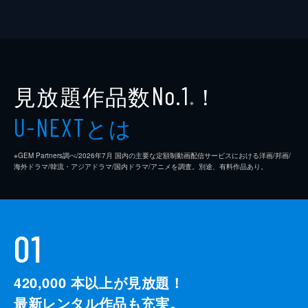
見放題作品数
！
No.1
※
とは
U-NEXT
※GEM Partners調べ/2026年7⽉ 国内の主要な定額制動画配信サービスにおける洋画/邦画/
海外ドラマ/韓流・アジアドラマ/国内ドラマ/アニメを調査。別途、有料作品あり。
01
420,000
本以上が見放題！
最新レンタル作品も充実。