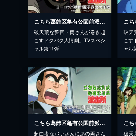
こちら葛飾区亀有公園前派出所 ヨーロッパ横断!麗子救出大作戦
破天荒な警官・両さんが巻き起
破天
こすドタバタ人情劇。TVスペシ
こす
ャル第11弾
ャル
こちら葛飾区亀有公園前派出所 爆走列車！網走発東京行き！両津VS拳法バァさん！
超曲者なバァさんにあの両さん
破天