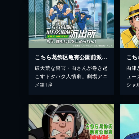
こちら葛飾区亀有公園前派出所 THE MOVIE もう、誰もわしを止められん！
破天荒な警官・両さんが巻き起
両津
こすドタバタ人情劇。劇場アニ
ュー
メ第1弾
シャ