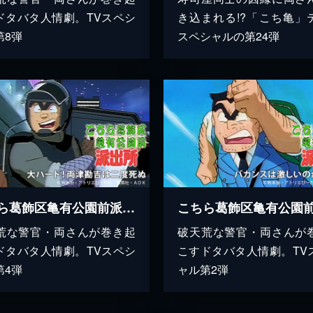
ドタバタ人情劇。TVスペシ
き込まれる!?「こち亀」
第8弾
スペシャルの第24弾
こちら葛飾区亀有公園前派出所 大ハード!両津勘吉は二度死ぬ
荒な警官・両さんが巻き起
破天荒な警官・両さんが
ドタバタ人情劇。TVスペシ
こすドタバタ人情劇。TV
第4弾
ャル第2弾