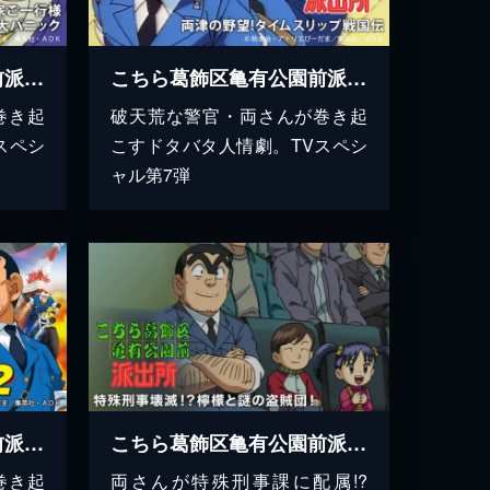
こちら葛飾区亀有公園前派出所 擬宝珠家ご一行様INハワイアン大パニック
こちら葛飾区亀有公園前派出所 両津の野望!タイムスリップ戦国伝
巻き起
破天荒な警官・両さんが巻き起
スペシ
こすドタバタ人情劇。TVスペシ
ャル第7弾
こちら葛飾区亀有公園前派出所 THE MOVIE２ UFOの襲来！ トルネード大作戦！！
こちら葛飾区亀有公園前派出所 特殊刑事壊滅！？檸檬と謎の盗賊団！
巻き起
両さんが特殊刑事課に配属!?