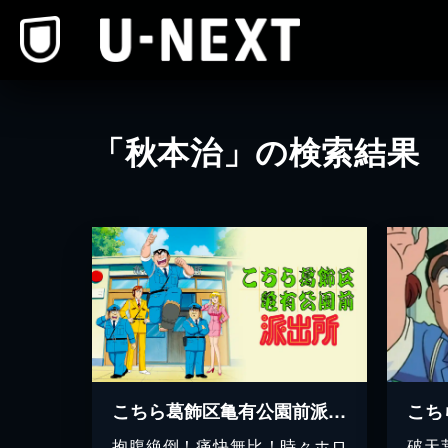
本文へスキップ
「秋本治」の検索結果
こちら葛飾区亀有公園前派出所
抱腹絶倒！痛快無比！時々ホロ
破天