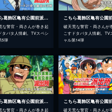
こちら葛飾区亀有公園前派出所 大ハード2!史上最低の決戦
荒な警官・両さんが巻き起
破天荒な警官・両さんが
ドタバタ人情劇。TVスペシ
こすドタバタ人情劇。TV
第5弾
ャル第14弾
こちら葛飾区亀有公園前派出所 オドロキモモノキ島の大決戦
荒な警官・両さんが巻き起
破天荒な警官・両さんが