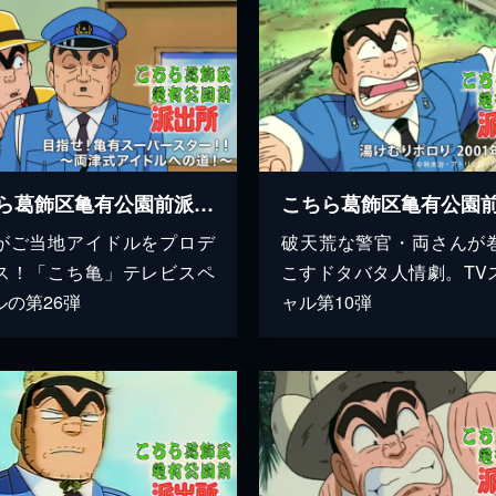
こちら葛飾区亀有公園前派出所 目指せ！亀有スーパースター！！ ～両津式アイドルへの道！～
がご当地アイドルをプロデ
破天荒な警官・両さんが
ス！「こち亀」テレビスペ
こすドタバタ人情劇。TV
ルの第26弾
ャル第10弾