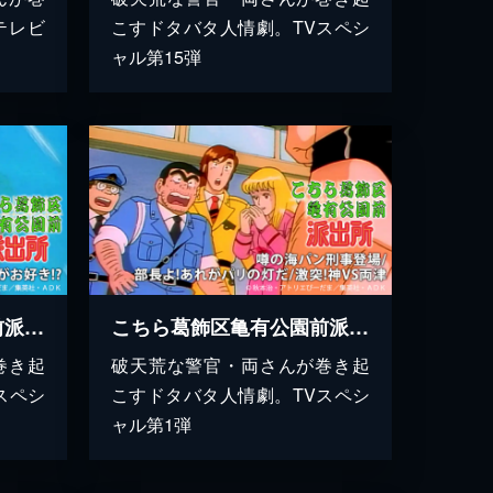
テレビ
こすドタバタ人情劇。TVスペシ
ャル第15弾
こちら葛飾区亀有公園前派出所 バカンスは激しいのがお好き!?
こちら葛飾区亀有公園前派出所 噂の海パン刑事登場/部長よ!あれがパリの灯だ/激突!神VS両津
巻き起
破天荒な警官・両さんが巻き起
スペシ
こすドタバタ人情劇。TVスペシ
ャル第1弾