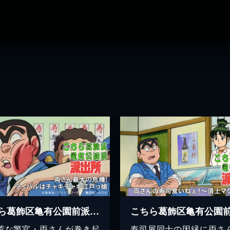
こちら葛飾区亀有公園前派出所 両さん最大の危機!ライバルはチャキチャキ江戸っ娘
荒な警官・両さんが巻き起
寿司屋同士の因縁に両さ