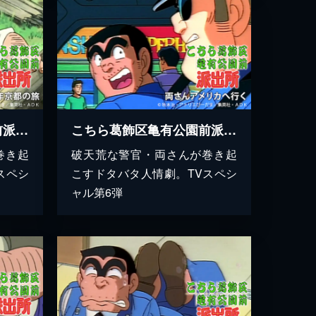
こちら葛飾区亀有公園前派出所 湯けむりポロり 2001年京都の旅
こちら葛飾区亀有公園前派出所 両さんアメリカへ行く
巻き起
破天荒な警官・両さんが巻き起
スペシ
こすドタバタ人情劇。TVスペシ
ャル第6弾