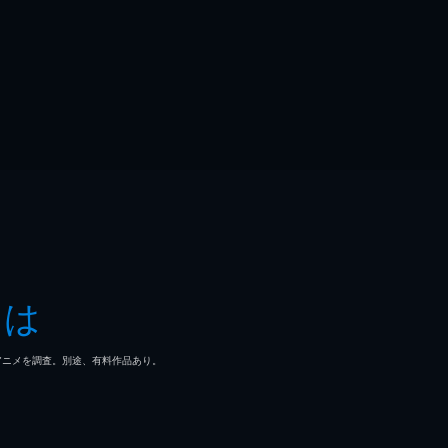
とは
マ/アニメを調査。別途、有料作品あり。