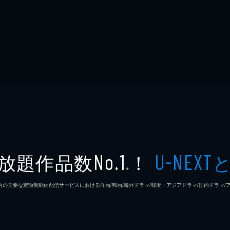
放題作品数
！
No.1
U-NEXT
※
26年7⽉ 国内の主要な定額制動画配信サービスにおける洋画/邦画/海外ドラマ/韓流・アジアドラマ/国内ドラ