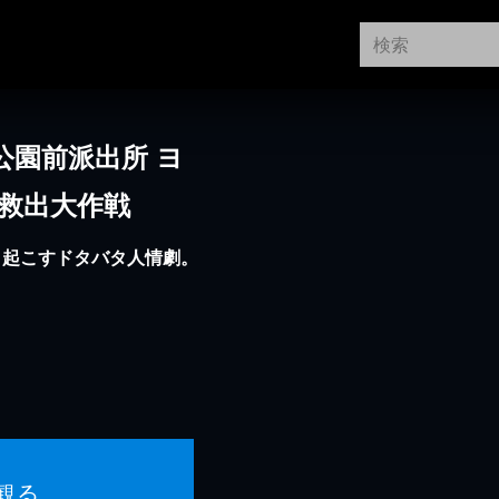
公園前派出所 ヨ
子救出大作戦
き起こすドタバタ人情劇。
観る