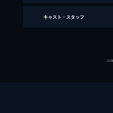
キャスト・スタッフ
こちら葛飾区亀有公園前派出所 ヨー
50分
声の出演
◎記