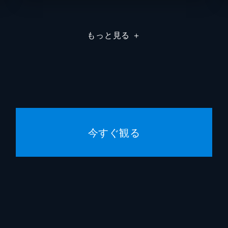
米光亮
もっと見る
＋
佐橋俊
丹内司
山内昇
服部一
今すぐ観る
スタジ