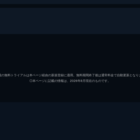
ロッパ横断!麗子救出大作戦
両津勘吉
ラサー
秋本・カトリーヌ・麗子
森尾由
載の無料トライアルは本ページ経由の新規登録に適用。無料期間終了後は通常料金で自動更新となり
◎本ページに記載の情報は、2026年8月現在のものです。
中川圭一
宮本充
大原大次郎
菱谷紘
大原大次郎
佐山陽
寺井洋一
茶風林