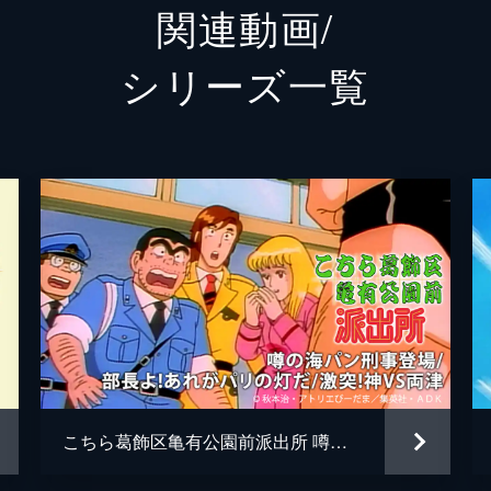
関連動画/
寺井洋一
林家こ
シリーズ⼀覧
本田速人
家中宏
麻里愛
麻生か
やすみ
三沢伸
高松信
丹内司
秋本治
こちら葛飾区亀有公園前派出所 噂の海パン刑事登場/部長よ!あれがパリの灯だ/激突!神VS両津
アトリ