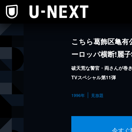
本文へスキップ
こちら葛飾区亀有
ーロッパ横断!麗
破天荒な警官・両さんが巻
TVスペシャル第11弾
1996年
見放題
今すぐ