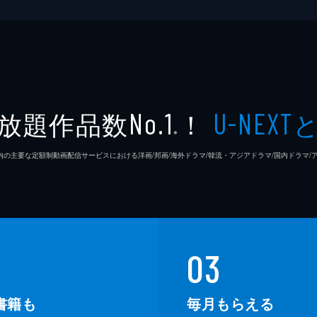
放題作品数
！
No.1
U-NEXT
※
26年7⽉ 国内の主要な定額制動画配信サービスにおける洋画/邦画/海外ドラマ/韓流・アジアドラマ/国内ドラ
03
書籍も
毎月もらえる