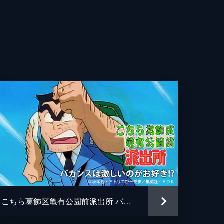
ぶ平
ほ里
哲夫
司
こちら葛飾区亀有公園前派出所 バカンスは激しいのがお好き!?
エびーだま