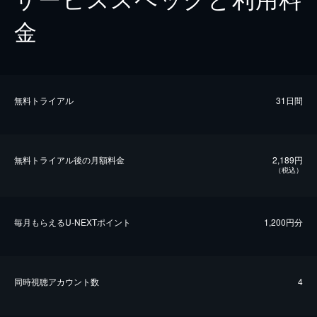
金
無料トライアル
31日間
無料トライアル後の⽉額料金
2,189円
（税込）
毎⽉もらえるU-NEXTポイント
1,200円分
同時視聴アカウント数
4