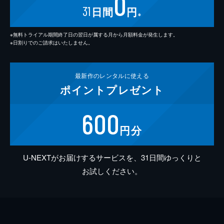
0
31
日間
円
※
※無料トライアル期間終了日の翌日が属する月から月額料金が発生します。
※日割りでのご請求はいたしません。
最新作の
レンタルに使える
ポイント
プレゼント
600
円分
U-NEXTがお届けするサービスを、31日間ゆっくりと
お試しください。