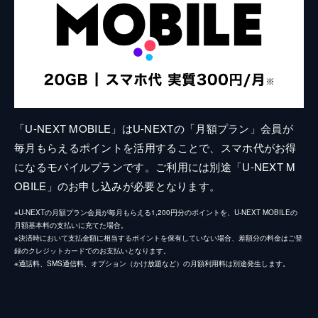
「U-NEXT MOBILE」はU-NEXTの「月額プラン」会員が
毎月もらえるポイントを活用することで、スマホ代がお得
になるモバイルプランです。ご利用には別途「U-NEXT M
OBILE」のお申し込みが必要となります。
※U-NEXTの月額プラン会員が毎月もらえる1,200円分のポイントを、U-NEXT MOBILEの
月額基本料の支払いに充てた場合。
※決済時において支払金額に相当するポイントを保有していない場合、差額分の料金はご登
録のクレジットカードでのお支払いとなります。
※通話料、SMS通信料、オプション（かけ放題など）の月額利用料は別途発生します。