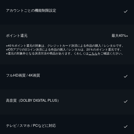
アカウントごとの機能制限設定
ポイント還元
最⼤40%
※
※
40％ポイント還元の対象は、クレジットカード決済による作品の購入 / レンタルです。
※
iOSアプリのUコイン決済による作品の購入 / レンタルは、20％のポイント還元です。
※
還元の対象外となる決済方法や商品があります。くわしくは
こちら
をご確認ください。
フルHD画質 / 4K画質
⾼⾳質（DOLBY DIGITAL PLUS）
テレビ / スマホ / PCなどに対応