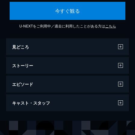
今すぐ観る
U-NEXTをご利用中／過去に利用したことがある方は
こちら
見どころ
ストーリー
エピソード
しあわせの記憶
キャスト・スタッフ
太郎が事業の失敗から離婚し、家を出て五
年。元の家には、長女・夏波、次女・冬花、
母・純子が暮らしている。そんな折、家賃滞
出演
三浦太郎
渡辺謙
納で金策に苦しむ太郎が、かつて暮らしてき
津島夏波
北川景子