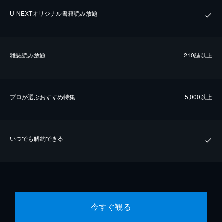
U-NEXTオリジナル書籍読み放題
雑誌読み放題
210誌以上
プロが選ぶおすすめ特集
5,000以上
いつでも解約できる
今すぐ観る