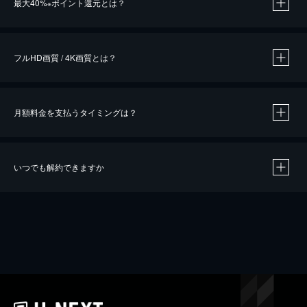
最大40%
ポイント還元とは？
※
※
作品によって必要なポイントが異なります。
フルHD画質 / 4K画質とは？
月額料金を支払うタイミングは？
※
40％ポイント還元の対象は、クレジットカード決済による作品の購入 / レンタルです。
※
iOSアプリのUコイン決済による作品の購入 / レンタルは、20％のポイント還元です。
※
還元の対象外となる決済方法や商品があります。くわしくは
こちら
をご確認ください。
いつでも解約できますか
こちら