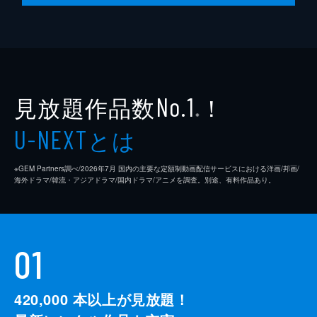
見放題作品数
！
No.1
※
とは
U-NEXT
※GEM Partners調べ/2026年7⽉ 国内の主要な定額制動画配信サービスにおける洋画/邦画/
海外ドラマ/韓流・アジアドラマ/国内ドラマ/アニメを調査。別途、有料作品あり。
01
420,000
本以上が見放題！