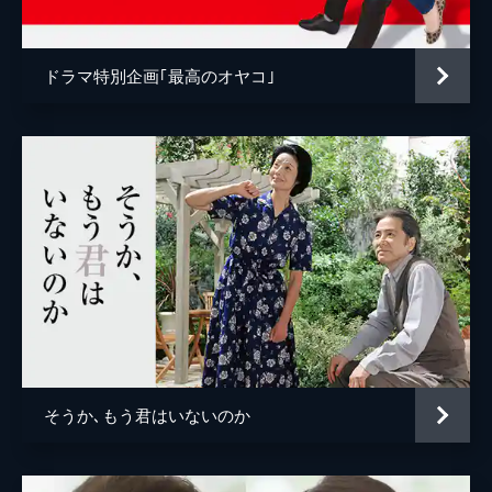
脚本
大石静
音楽
吉俣良
ドラマ特別企画｢最高のオヤコ｣
演出
竹園元
そうか､もう君はいないのか