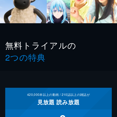
無料トライアルの
2つの特典
420,000
本以上の動画 /
210
誌以上の雑誌が
見放題
読み放題