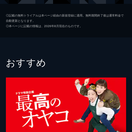
た家に転がり込む。太郎は別れた妻の再婚話
や悩めるふたりの娘の生活に首を突っ込
津島冬花
二階堂ふみ
み…。
◎記載の無料トライアルは本ページ経由の新規登録に適用。無料期間終了後は通常料金で
103分
自動更新となります。
尾方正志
菅原大吉
◎本ページに記載の情報は、2026年8月現在のものです。
田島佑
千葉雄大
吉岡幸起
三浦貴大
佐藤友義
山崎樹範
おすすめ
螢雪次朗
小宮孝泰
有福正志
掛田誠
石井貴就
津島純子
麻生祐未