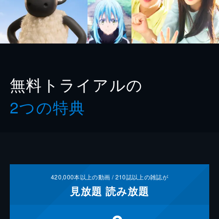
無料トライアルの
2つの特典
420,000
本以上の動画 /
210
誌以上の雑誌が
見放題
読み放題