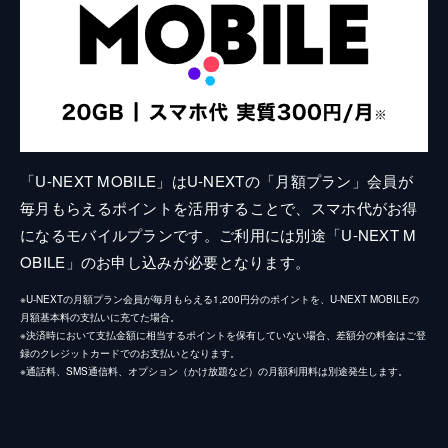
「U-NEXT MOBILE」はU-NEXTの「月額プラン」会員が
毎月もらえるポイントを活用することで、スマホ代がお得
になるモバイルプランです。ご利用には別途「U-NEXT M
OBILE」のお申し込みが必要となります。
※U-NEXTの月額プラン会員が毎月もらえる1,200円分のポイントを、U-NEXT MOBILEの
月額基本料の支払いに充てた場合。
※決済時において支払金額に相当するポイントを保有していない場合、差額分の料金はご登
録のクレジットカードでのお支払いとなります。
※通話料、SMS通信料、オプション（かけ放題など）の月額利用料は別途発生します。