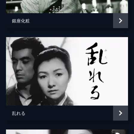
「小松」の女主人
浦辺粂子
女医笠原
三好栄子
銀座化粧
「小松」の客
田中春男
前川やす子
山本和子
家政婦富沢
長岡輝子
バアの女給
桜むつ子
バアの客
増田順二
警官
山田好二
松下昌太郎
長谷部朋香
「お多福」のおやじ
島村俊雄
乱れる
堀田道子
森敦子
菅井の店の店員
石井克二