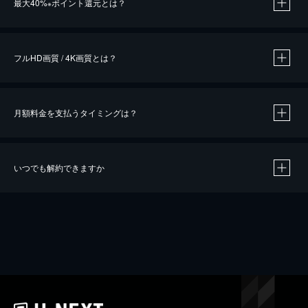
最大40%
ポイント還元とは？
※
※
作品によって必要なポイントが異なります。
フルHD画質 / 4K画質とは？
月額料金を支払うタイミングは？
※
40％ポイント還元の対象は、クレジットカード決済による作品の購入 / レンタルです。
※
iOSアプリのUコイン決済による作品の購入 / レンタルは、20％のポイント還元です。
※
還元の対象外となる決済方法や商品があります。くわしくは
こちら
をご確認ください。
いつでも解約できますか
こちら