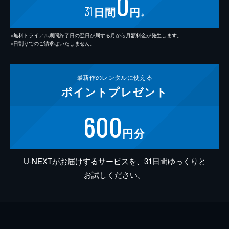
0
31
日間
円
※
※無料トライアル期間終了日の翌日が属する月から月額料金が発生します。
※日割りでのご請求はいたしません。
最新作の
レンタルに使える
ポイント
プレゼント
600
円分
U-NEXTがお届けするサービスを、31日間ゆっくりと
お試しください。