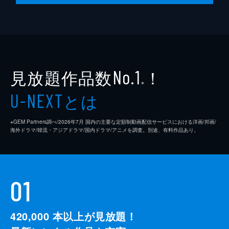
深夜喫茶の客
高木信夫
深夜喫茶の客
中村はるえ
深夜喫茶の客
寺岡孝二
見放題作品数
！
受付の警官
今井健太郎
No.1
※
笠原医院の女患者
宮幸子
とは
U-NEXT
バアの客
新島勉
※GEM Partners調べ/2026年7⽉ 国内の主要な定額制動画配信サービスにおける洋画/邦画/
バアの客
朝海日出男
海外ドラマ/韓流・アジアドラマ/国内ドラマ/アニメを調査。別途、有料作品あり。
バアの客
鬼笑介
町の医院の看護婦
千村洋子
01
監督
小津安二郎
脚本
野田高梧
420,000
本以上が見放題！
小津安二郎