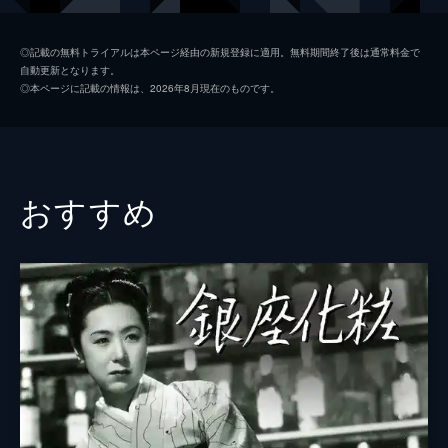
杉山周吉
笠智衆
◎記載の無料トライアルは本ページ経由の新規登録に適用。無料期間終了後は通常料金で
自動更新となります。
相島喜久子
山田五十鈴
◎本ページに記載の情報は、2026年8月現在のものです。
川口登
高橋貞二
木村憲二
田浦正巳
竹内重子
杉村春子
おすすめ
関口積
山村聡
沼田康雄
信欣三
下村義平
藤原釜足
相島栄
中村伸郎
判事和田
宮口精二
富田三郎
須賀不二夫