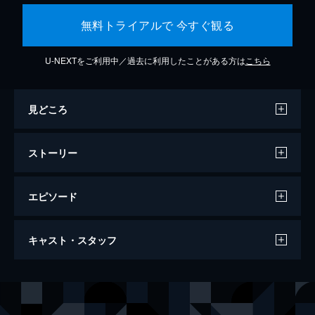
無料トライアルで 今すぐ観る
U-NEXTをご利用中／過去に利用したことがある方は
こちら
見どころ
ストーリー
エピソード
東京暮色
キャスト・スタッフ
140分
出演
沼田孝子
原節子
杉山明子
有馬稲子