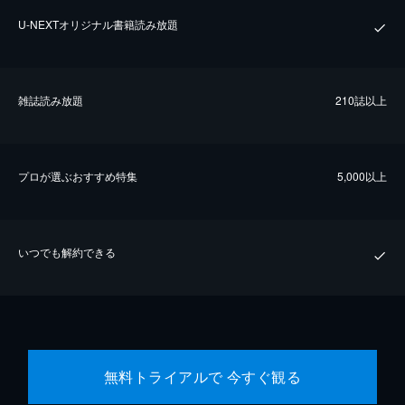
U-NEXTオリジナル書籍読み放題
雑誌読み放題
210誌以上
プロが選ぶおすすめ特集
5,000以上
いつでも解約できる
無料トライアルで 今すぐ観る