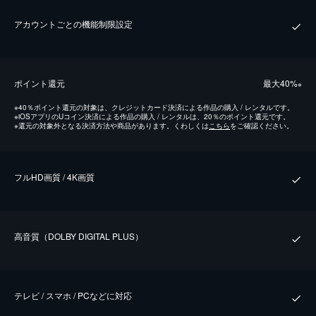
アカウントごとの機能制限設定
ポイント還元
最⼤40%
※
※
40％ポイント還元の対象は、クレジットカード決済による作品の購入 / レンタルです。
※
iOSアプリのUコイン決済による作品の購入 / レンタルは、20％のポイント還元です。
※
還元の対象外となる決済方法や商品があります。くわしくは
こちら
をご確認ください。
フルHD画質 / 4K画質
⾼⾳質（DOLBY DIGITAL PLUS）
テレビ / スマホ / PCなどに対応