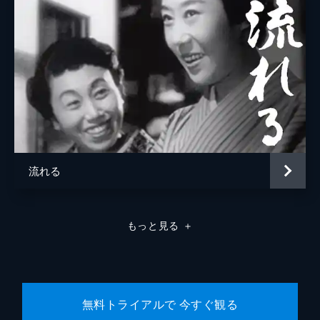
菅井の旦那
菅原通済
銀行の重役
山吉鴻作
給士
川口のぶ
給士
空伸子
うなぎ屋の少女
伊久美愛子
麻雀屋の客
城谷皓二
流れる
麻雀屋の客
井上正彦
麻雀屋の客
末永功
もっと見る
＋
義平の細君
秩父晴子
深夜喫茶の客
石山龍嗣
深夜喫茶の客
佐原康
無料トライアルで 今すぐ観る
深夜喫茶の客
篠山正子