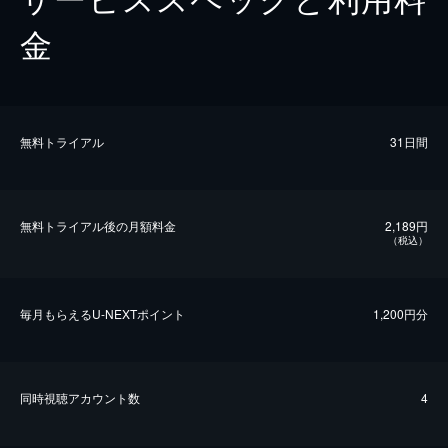
金
無料トライアル
31日間
無料トライアル後の⽉額料金
2,189円
（税込）
毎⽉もらえるU-NEXTポイント
1,200円分
同時視聴アカウント数
4