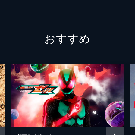
中川幸
山下康
おすすめ