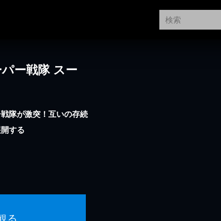
パー戦隊 スー
ー戦隊が激突！互いの存続
展開する
観る