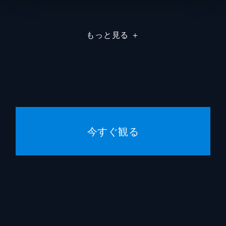
アイム・ド・ファミーユ／ゴーカイピンク
小池唯
もっと見る
＋
伊狩鎧／ゴーカイシルバー
池田純
桜田ヒロム／レッドバスター
鈴木勝
岩崎リュウジ／ブルーバスター
馬場良
宇佐見ヨーコ／イエローバスター
小宮有
今すぐ観る
金田治
米村正
石ノ森
八手三