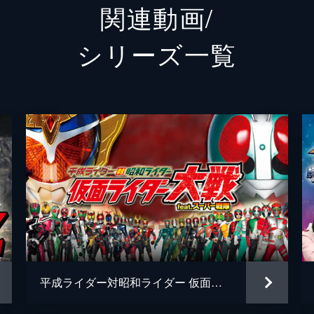
関連動画/
如月弦太朗／仮面ライダーフォーゼ
福士蒼
シリーズ⼀覧
歌星賢吾
高橋龍
城島ユウキ
清水富
朔田流星／仮面ライダーメテオ
吉沢亮
火野映司／仮面ライダーオーズ
渡部秀
泉比奈
高田里
ジョー・ギブケン／ゴーカイブルー
山田裕
ルカ・ミルフィ／ゴーカイイエロー
市道真
平成ライダー対昭和ライダー 仮面ライダー大戦 feat.スーパー戦隊
ドン・ドッゴイヤー（ハカセ）／ゴーカイグリーン
清水一