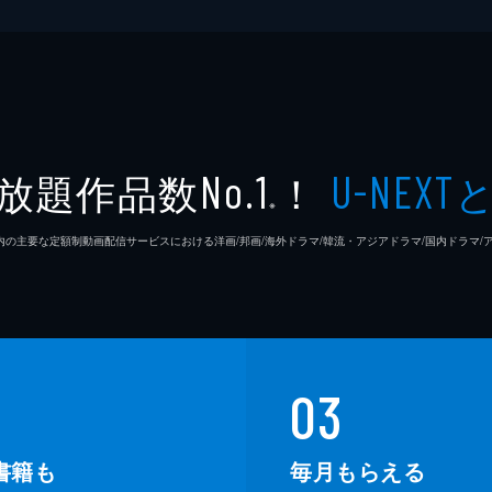
放題作品数
！
No.1
U-NEXT
※
26年7⽉ 国内の主要な定額制動画配信サービスにおける洋画/邦画/海外ドラマ/韓流・アジアドラマ/国内ドラ
03
書籍も
毎月もらえる