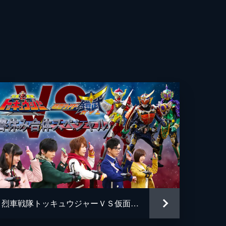
汰
輝
美加
穂
貴
央
烈車戦隊トッキュウジャーＶＳ仮面ライダー鎧武 春休み合体スペシャル
希