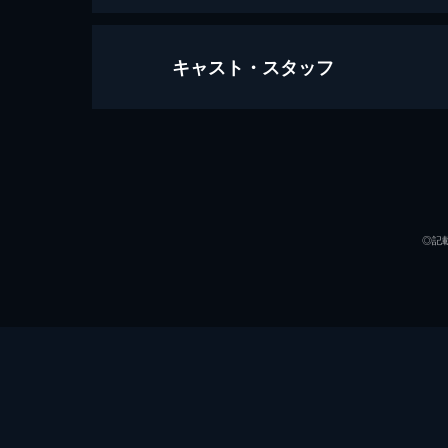
キャスト・スタッフ
仮面ライダー×スーパー戦隊 スー
89分
出演
◎記