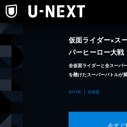
本文へスキップ
仮面ライダー×スー
パーヒーロー大戦
全仮面ライダーと全スーパ
を懸けたスーパーバトルが
2012年
見放題
今すぐ