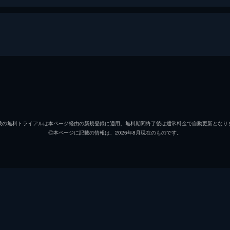
パーヒーロー大戦
門矢士／仮面ライダーディケイド
井上正
キャプテン・マーベラス／ゴーカイレッド
小澤亮
載の無料トライアルは本ページ経由の新規登録に適用。無料期間終了後は通常料金で自動更新となり
◎本ページに記載の情報は、2026年8月現在のものです。
ナオミ
秋山莉
オーナー
石丸謙
海東大樹／仮面ライダーディエンド
戸谷公
ドクトルＧ（ゲー）
奥田達