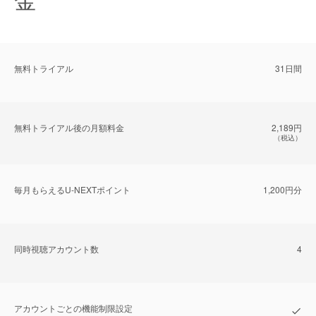
無料トライアル
31日間
無料トライアル後の⽉額料金
2,189円
（税込）
毎⽉もらえるU-NEXTポイント
1,200円分
同時視聴アカウント数
4
アカウントごとの機能制限設定