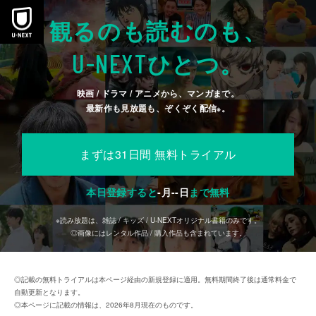
本文へスキップ
観るのも読むのも、
U-NEXT
ひとつ。
映画 / ドラマ / アニメから、マンガまで。
最新作も見放題も、ぞくぞく配信
。
※
まずは31日間 無料トライアル
本日登録すると
-
月
--
日
まで無料
※読み放題は、雑誌 / キッズ / U-NEXTオリジナル書籍のみです。
◎画像にはレンタル作品 / 購入作品も含まれています。
◎記載の無料トライアルは本ページ経由の新規登録に適用。無料期間終了後は通常料金で
自動更新となります。
◎本ページに記載の情報は、2026年8月現在のものです。