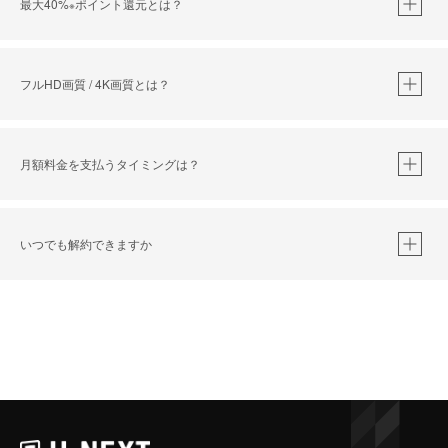
最大40%
ポイント還元とは？
※
※
作品によって必要なポイントが異なります。
フルHD画質 / 4K画質とは？
月額料金を支払うタイミングは？
※
40％ポイント還元の対象は、クレジットカード決済による作品の購入 / レンタルです。
※
iOSアプリのUコイン決済による作品の購入 / レンタルは、20％のポイント還元です。
※
還元の対象外となる決済方法や商品があります。くわしくは
こちら
をご確認ください。
いつでも解約できますか
こちら