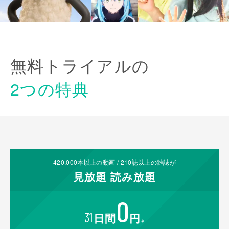
無料トライアルの
2つの特典
420,000
本以上の動画 /
210
誌以上の雑誌が
見放題
読み放題
0
31
日間
円
※