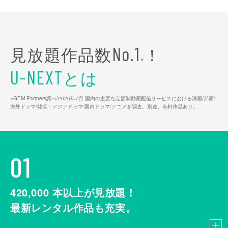
見放題作品数
！
No.1
※
とは
U-NEXT
※GEM Partners調べ/2026年7⽉ 国内の主要な定額制動画配信サービスにおける洋画/邦画/
海外ドラマ/韓流・アジアドラマ/国内ドラマ/アニメを調査。別途、有料作品あり。
01
420,000
本以上が見放題！
最新レンタル作品も充実。