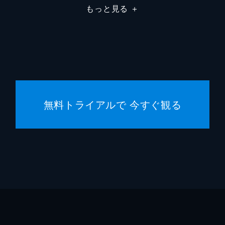
もっと見る
＋
デイミ
デイミ
ジャス
フレッ
無料トライアルで 今すぐ観る
ジョー
ゲイリ
マーク