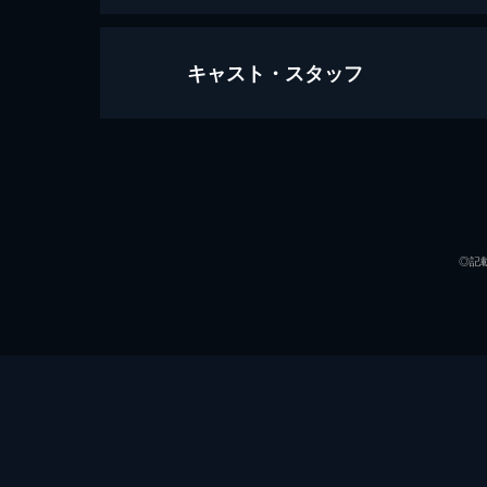
キャスト・スタッフ
ラ・ラ・ランド
128分
出演
◎記