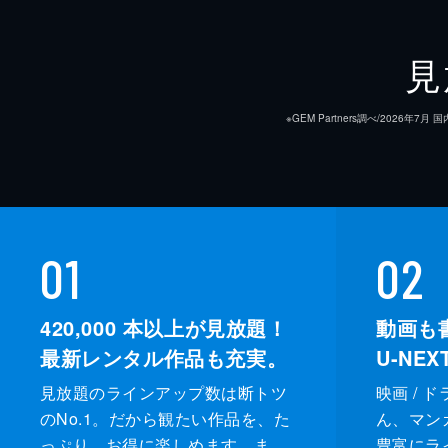
見
※GEM Partners調べ/20
01
02
420,000
本以上が見放題！
動画も
最新レンタル作品も充実。
U-NE
見放題のラインアップ数は断トツ
映画 / 
のNo.1。だから観たい作品を、た
ん、マンガ 
っぷり、お得に楽しめます。ま
豊富にラ