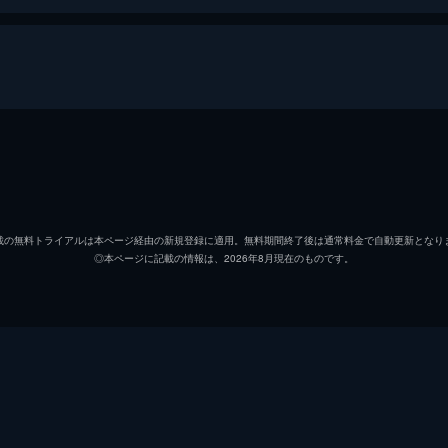
セバスチャン（セブ）
ライア
ミア
エマ・
載の無料トライアルは本ページ経由の新規登録に適用。無料期間終了後は通常料金で自動更新となり
◎本ページに記載の情報は、2026年8月現在のものです。
キース
ジョン
ローラ
ローズ
ケイトリン
ソノヤ
ビル
Ｊ・Ｋ