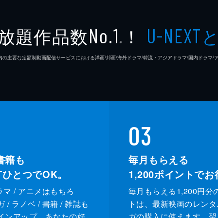
放題作品数
！
No.1
U-NEXT
※
26年7⽉ 国内の主要な定額制動画配信サービスにおける洋画/邦画/海外ドラマ/韓流・アジアドラマ/国内ドラ
03
書籍も
毎月もらえる
XTひとつでOK。
1,200
ポイントでお
ドラマ / アニメはもちろ
毎月もらえる1,200円分
/ ラノベ / 書籍 / 雑誌も
トは、最新映画のレンタ
インアップ。あなたの好
ガの購入に使えます。翌