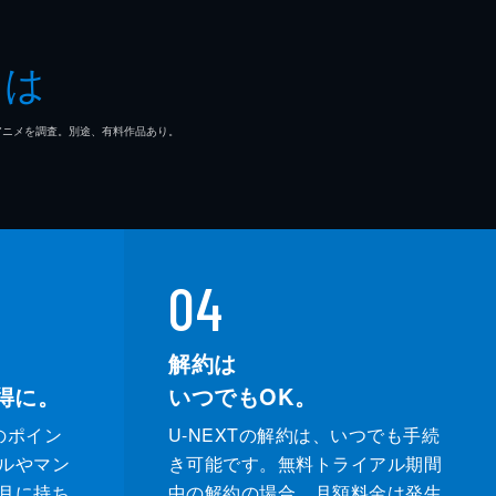
とは
マ/アニメを調査。別途、有料作品あり。
04
解約は
得に。
いつでもOK。
のポイン
U-NEXTの解約は、いつでも手続
ルやマン
き可能です。無料トライアル期間
月に持ち
中の解約の場合、月額料金は発生