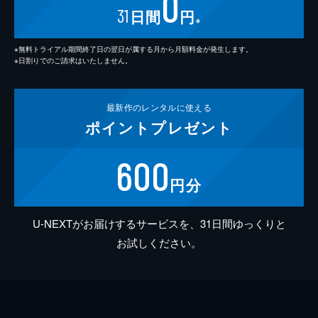
0
31
日間
円
※
※無料トライアル期間終了日の翌日が属する月から月額料金が発生します。
※日割りでのご請求はいたしません。
最新作の
レンタルに使える
ポイント
プレゼント
600
円分
U-NEXTがお届けするサービスを、31日間ゆっくりと
お試しください。