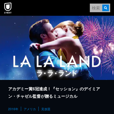
本文へスキップ
アカデミー賞6冠達成！『セッション』のデイミア
ン・チャゼル監督が贈るミュージカル
2016年
アメリカ
見放題