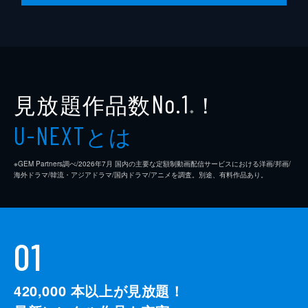
見放題作品数
！
No.1
※
とは
U-NEXT
※GEM Partners調べ/2026年7⽉ 国内の主要な定額制動画配信サービスにおける洋画/邦画/
海外ドラマ/韓流・アジアドラマ/国内ドラマ/アニメを調査。別途、有料作品あり。
01
420,000
本以上が見放題！