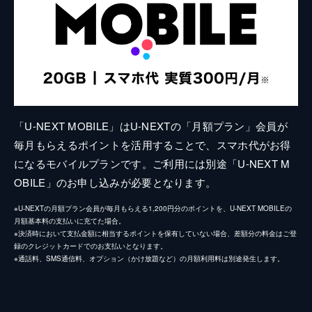
「U-NEXT MOBILE」はU-NEXTの「月額プラン」会員が
毎月もらえるポイントを活用することで、スマホ代がお得
になるモバイルプランです。ご利用には別途「U-NEXT M
OBILE」のお申し込みが必要となります。
※U-NEXTの月額プラン会員が毎月もらえる1,200円分のポイントを、U-NEXT MOBILEの
月額基本料の支払いに充てた場合。
※決済時において支払金額に相当するポイントを保有していない場合、差額分の料金はご登
録のクレジットカードでのお支払いとなります。
※通話料、SMS通信料、オプション（かけ放題など）の月額利用料は別途発生します。