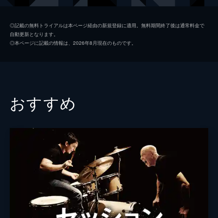
キース
ジョン・レジェンド
◎記載の無料トライアルは本ページ経由の新規登録に適用。無料期間終了後は通常料金で
自動更新となります。
ローラ
ローズマリー・デウィット
◎本ページに記載の情報は、2026年8月現在のものです。
ケイトリン
ソノヤ・ミズノ
ビル
Ｊ・Ｋ・シモンズ
グレッグ
フィン・ウィットロック
おすすめ
ジェシカ・ロース
キャリー・ヘルナンデス
トム・エヴェレット・スコット
ミーガン・フェイ
デイモン・ガプトン
ジェイソン・フュークス