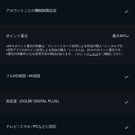
アカウントごとの機能制限設定
ポイント還元
最⼤40%
※
※
40％ポイント還元の対象は、クレジットカード決済による作品の購入 / レンタルです。
※
iOSアプリのUコイン決済による作品の購入 / レンタルは、20％のポイント還元です。
※
還元の対象外となる決済方法や商品があります。くわしくは
こちら
をご確認ください。
フルHD画質 / 4K画質
⾼⾳質（DOLBY DIGITAL PLUS）
テレビ / スマホ / PCなどに対応