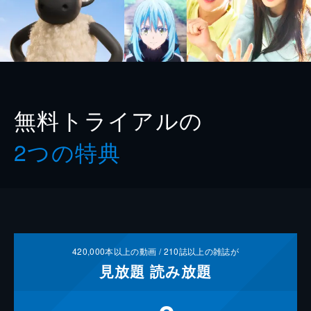
無料トライアルの
2つの特典
420,000
本以上の動画 /
210
誌以上の雑誌が
見放題
読み放題