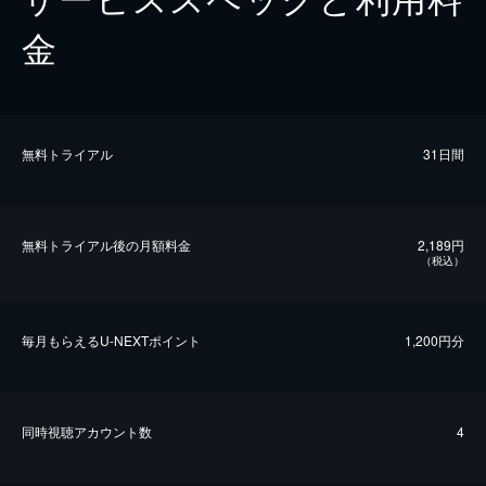
金
無料トライアル
31日間
無料トライアル後の⽉額料金
2,189円
（税込）
毎⽉もらえるU-NEXTポイント
1,200円分
同時視聴アカウント数
4