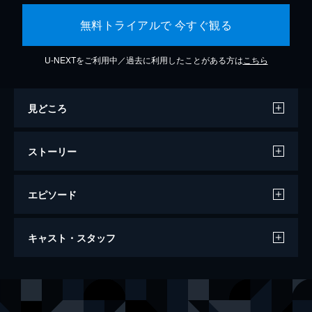
無料トライアルで 今すぐ観る
U-NEXTをご利用中／過去に利用したことがある方は
こちら
見どころ
ストーリー
エピソード
ラ・ラ・ランド
キャスト・スタッフ
128分
出演
セバスチャン（セブ）
ライアン・ゴズリング
ミア
エマ・ストーン