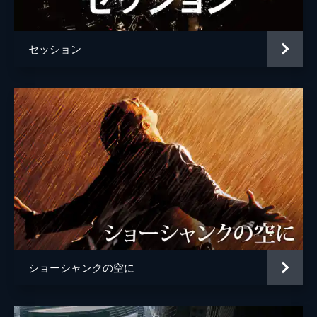
ジョシュ・ペンス
トレヴァー・リサウアー
セッション
監督
デイミアン・チャゼル
脚本
デイミアン・チャゼル
音楽
ジャスティン・ハーウィッツ
製作
フレッド・バーガー
ジョーダン・ホロウィッツ
ゲイリー・ギルバート
マーク・プラット
ショーシャンクの空に