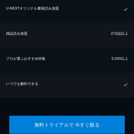
U-NEXTオリジナル書籍読み放題
雑誌読み放題
210誌以上
プロが選ぶおすすめ特集
5,000以上
いつでも解約できる
無料トライアルで 今すぐ観る