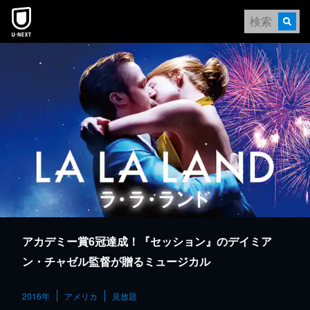
本文へスキップ
アカデミー賞6冠達成！『セッション』のデイミア
ン・チャゼル監督が贈るミュージカル
2016年
アメリカ
見放題