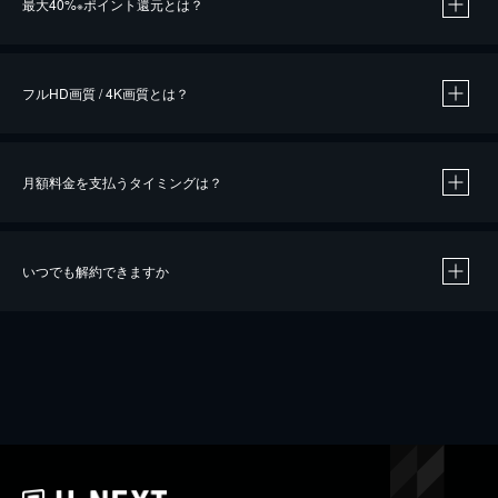
最大40%
ポイント還元とは？
※
※
作品によって必要なポイントが異なります。
フルHD画質 / 4K画質とは？
月額料金を支払うタイミングは？
※
40％ポイント還元の対象は、クレジットカード決済による作品の購入 / レンタルです。
※
iOSアプリのUコイン決済による作品の購入 / レンタルは、20％のポイント還元です。
※
還元の対象外となる決済方法や商品があります。くわしくは
こちら
をご確認ください。
いつでも解約できますか
こちら