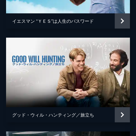
ジョシュ・ペンス
トレヴァー・リサウアー
イエスマン “ＹＥＳ”は人生のパスワード
監督
デイミアン・チャゼル
脚本
デイミアン・チャゼル
音楽
ジャスティン・ハーウィッツ
製作
フレッド・バーガー
ジョーダン・ホロウィッツ
ゲイリー・ギルバート
マーク・プラット
グッド・ウィル・ハンティング／旅立ち