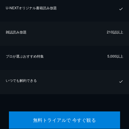
U-NEXTオリジナル書籍読み放題
雑誌読み放題
210誌以上
プロが選ぶおすすめ特集
5,000以上
いつでも解約できる
無料トライアルで 今すぐ観る