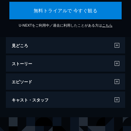
無料トライアルで 今すぐ観る
U-NEXTをご利用中／過去に利用したことがある方は
こちら
見どころ
ストーリー
エピソード
ラ・ラ・ランド
キャスト・スタッフ
128分
出演
セバスチャン（セブ）
ライアン・ゴズリング
ミア
エマ・ストーン