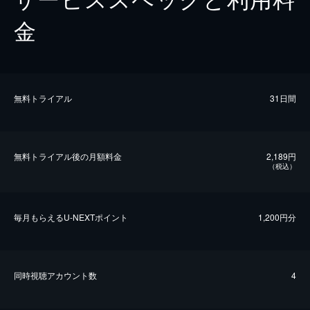
金
無料トライアル
31日間
無料トライアル後の⽉額料金
2,189円
（税込）
毎⽉もらえるU-NEXTポイント
1,200円分
同時視聴アカウント数
4