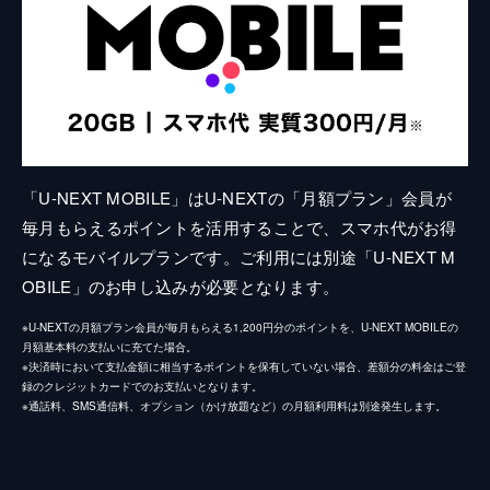
「U-NEXT MOBILE」はU-NEXTの「月額プラン」会員が
毎月もらえるポイントを活用することで、スマホ代がお得
になるモバイルプランです。ご利用には別途「U-NEXT M
OBILE」のお申し込みが必要となります。
※U-NEXTの月額プラン会員が毎月もらえる1,200円分のポイントを、U-NEXT MOBILEの
月額基本料の支払いに充てた場合。
※決済時において支払金額に相当するポイントを保有していない場合、差額分の料金はご登
録のクレジットカードでのお支払いとなります。
※通話料、SMS通信料、オプション（かけ放題など）の月額利用料は別途発生します。