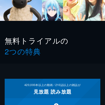
無料トライアルの
2つの特典
420,000
本以上の動画 /
210
誌以上の雑誌が
見放題
読み放題