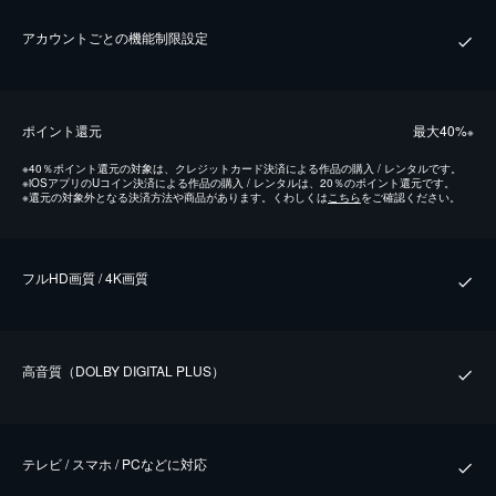
アカウントごとの機能制限設定
ポイント還元
最⼤40%
※
※
40％ポイント還元の対象は、クレジットカード決済による作品の購入 / レンタルです。
※
iOSアプリのUコイン決済による作品の購入 / レンタルは、20％のポイント還元です。
※
還元の対象外となる決済方法や商品があります。くわしくは
こちら
をご確認ください。
フルHD画質 / 4K画質
⾼⾳質（DOLBY DIGITAL PLUS）
テレビ / スマホ / PCなどに対応