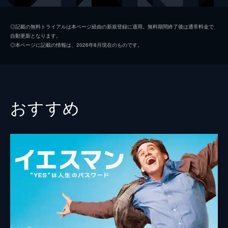
キース
ジョン・レジェンド
◎記載の無料トライアルは本ページ経由の新規登録に適用。無料期間終了後は通常料金で
自動更新となります。
ローラ
ローズマリー・デウィット
◎本ページに記載の情報は、2026年8月現在のものです。
ケイトリン
ソノヤ・ミズノ
ビル
Ｊ・Ｋ・シモンズ
グレッグ
フィン・ウィットロック
おすすめ
ジェシカ・ロース
キャリー・ヘルナンデス
トム・エヴェレット・スコット
ミーガン・フェイ
デイモン・ガプトン
ジェイソン・フュークス