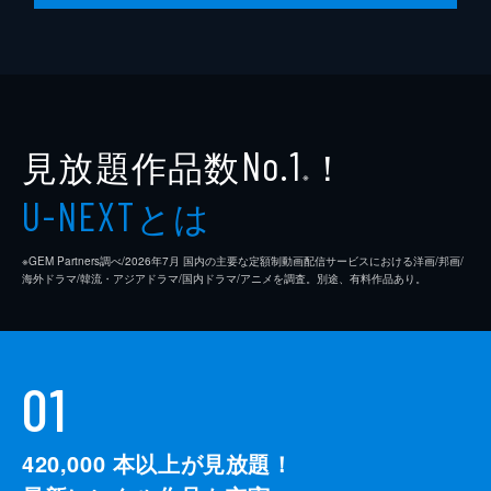
見放題作品数
！
No.1
※
とは
U-NEXT
※GEM Partners調べ/2026年7⽉ 国内の主要な定額制動画配信サービスにおける洋画/邦画/
海外ドラマ/韓流・アジアドラマ/国内ドラマ/アニメを調査。別途、有料作品あり。
01
420,000
本以上が見放題！