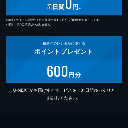
0
31
日間
円
※
※無料トライアル期間終了日の翌日が属する月から月額料金が発生します。
※日割りでのご請求はいたしません。
最新作の
レンタルに使える
ポイント
プレゼント
600
円分
U-NEXTがお届けするサービスを、31日間ゆっくりと
お試しください。