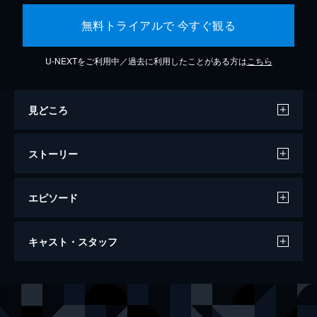
無料トライアルで 今すぐ観る
U-NEXTをご利用中／過去に利用したことがある方は
こちら
見どころ
ストーリー
エピソード
ラ・ラ・ランド
キャスト・スタッフ
128分
出演
セバスチャン（セブ）
ライアン・ゴズリング
ミア
エマ・ストーン