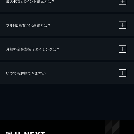
最大40%
ポイント還元とは？
※
※
作品によって必要なポイントが異なります。
フルHD画質 / 4K画質とは？
月額料金を支払うタイミングは？
※
40％ポイント還元の対象は、クレジットカード決済による作品の購入 / レンタルです。
※
iOSアプリのUコイン決済による作品の購入 / レンタルは、20％のポイント還元です。
※
還元の対象外となる決済方法や商品があります。くわしくは
こちら
をご確認ください。
いつでも解約できますか
こちら