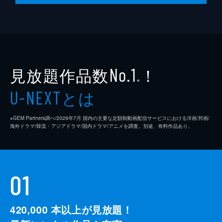
見放題作品数
！
No.1
※
とは
U-NEXT
※GEM Partners調べ/2026年7⽉ 国内の主要な定額制動画配信サービスにおける洋画/邦画/
海外ドラマ/韓流・アジアドラマ/国内ドラマ/アニメを調査。別途、有料作品あり。
01
420,000
本以上が見放題！