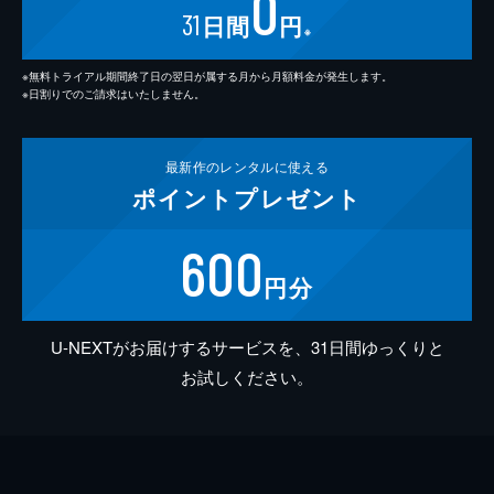
0
31
日間
円
※
※無料トライアル期間終了日の翌日が属する月から月額料金が発生します。
※日割りでのご請求はいたしません。
最新作の
レンタルに使える
ポイント
プレゼント
600
円分
U-NEXTがお届けするサービスを、31日間ゆっくりと
お試しください。