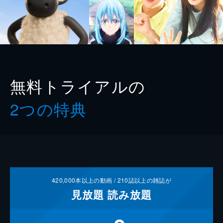
無料トライアルの
2つの特典
420,000
本以上の動画 /
210
誌以上の雑誌が
見放題
読み放題