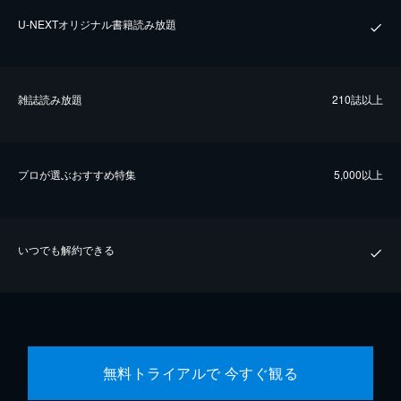
U-NEXTオリジナル書籍読み放題
雑誌読み放題
210誌以上
プロが選ぶおすすめ特集
5,000以上
いつでも解約できる
無料トライアルで 今すぐ観る