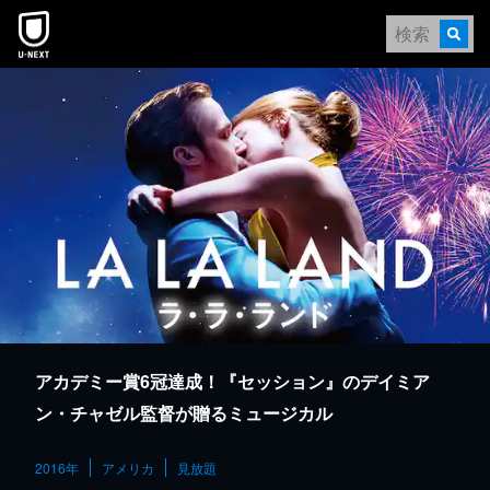
本文へスキップ
アカデミー賞6冠達成！『セッション』のデイミア
ン・チャゼル監督が贈るミュージカル
2016年
アメリカ
見放題