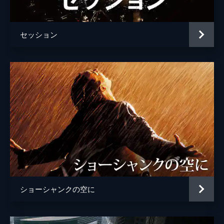
ジョシュ・ペンス
トレヴァー・リサウアー
セッション
監督
デイミアン・チャゼル
脚本
デイミアン・チャゼル
音楽
ジャスティン・ハーウィッツ
製作
フレッド・バーガー
ジョーダン・ホロウィッツ
ゲイリー・ギルバート
マーク・プラット
ショーシャンクの空に