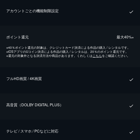
アカウントごとの機能制限設定
ポイント還元
最⼤40%
※
※
40％ポイント還元の対象は、クレジットカード決済による作品の購入 / レンタルです。
※
iOSアプリのUコイン決済による作品の購入 / レンタルは、20％のポイント還元です。
※
還元の対象外となる決済方法や商品があります。くわしくは
こちら
をご確認ください。
フルHD画質 / 4K画質
⾼⾳質（DOLBY DIGITAL PLUS）
テレビ / スマホ / PCなどに対応