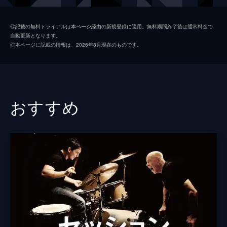
キース
ジョン・レジェンド
◎記載の無料トライアルは本ページ経由の新規登録に適用。無料期間終了後は通常料金で
自動更新となります。
ローラ
ローズマリー・デウィット
◎本ページに記載の情報は、2026年8月現在のものです。
ケイトリン
ソノヤ・ミズノ
ビル
Ｊ・Ｋ・シモンズ
グレッグ
フィン・ウィットロック
おすすめ
ジェシカ・ロース
キャリー・ヘルナンデス
トム・エヴェレット・スコット
ミーガン・フェイ
デイモン・ガプトン
ジェイソン・フュークス