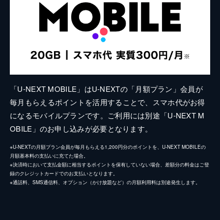
「U-NEXT MOBILE」はU-NEXTの「月額プラン」会員が
毎月もらえるポイントを活用することで、スマホ代がお得
になるモバイルプランです。ご利用には別途「U-NEXT M
OBILE」のお申し込みが必要となります。
※U-NEXTの月額プラン会員が毎月もらえる1,200円分のポイントを、U-NEXT MOBILEの
月額基本料の支払いに充てた場合。
※決済時において支払金額に相当するポイントを保有していない場合、差額分の料金はご登
録のクレジットカードでのお支払いとなります。
※通話料、SMS通信料、オプション（かけ放題など）の月額利用料は別途発生します。