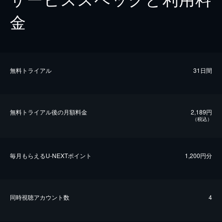
金
無料トライアル
31日間
無料トライアル後の⽉額料金
2,189円
（税込）
毎⽉もらえるU-NEXTポイント
1,200円分
同時視聴アカウント数
4