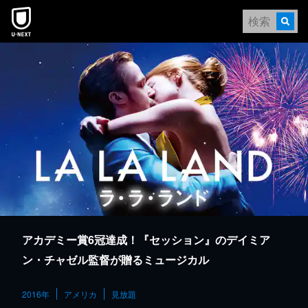
本文へスキップ
アカデミー賞6冠達成！『セッション』のデイミア
ン・チャゼル監督が贈るミュージカル
2016年
アメリカ
見放題