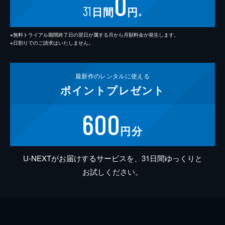
0
31
日間
円
※
※無料トライアル期間終了日の翌日が属する月から月額料金が発生します。
※日割りでのご請求はいたしません。
最新作の
レンタルに使える
ポイント
プレゼント
600
円分
U-NEXTがお届けするサービスを、31日間ゆっくりと
お試しください。