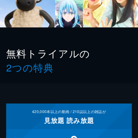
無料トライアルの
2つの特典
420,000
本以上の動画 /
210
誌以上の雑誌が
見放題
読み放題