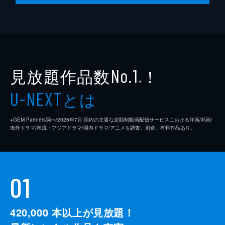
見放題作品数
！
No.1
※
とは
U-NEXT
※GEM Partners調べ/2026年7⽉ 国内の主要な定額制動画配信サービスにおける洋画/邦画/
海外ドラマ/韓流・アジアドラマ/国内ドラマ/アニメを調査。別途、有料作品あり。
01
420,000
本以上が見放題！