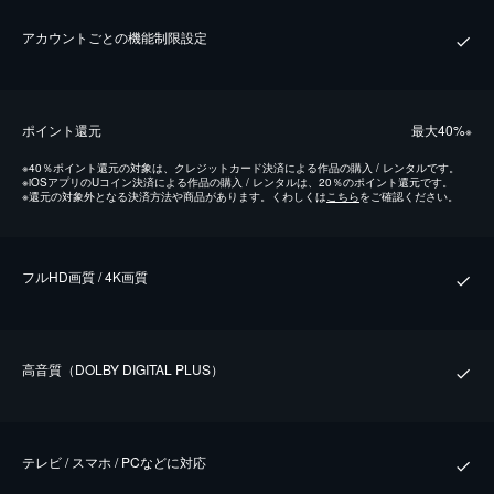
アカウントごとの機能制限設定
ポイント還元
最⼤40%
※
※
40％ポイント還元の対象は、クレジットカード決済による作品の購入 / レンタルです。
※
iOSアプリのUコイン決済による作品の購入 / レンタルは、20％のポイント還元です。
※
還元の対象外となる決済方法や商品があります。くわしくは
こちら
をご確認ください。
フルHD画質 / 4K画質
⾼⾳質（DOLBY DIGITAL PLUS）
テレビ / スマホ / PCなどに対応