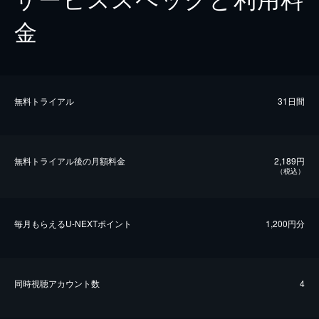
金
無料トライアル
31日間
無料トライアル後の⽉額料金
2,189円
（税込）
毎⽉もらえるU-NEXTポイント
1,200円分
同時視聴アカウント数
4