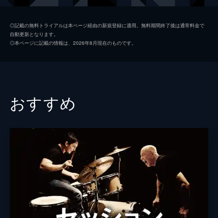
キース
ジョン・レジェンド
◎記載の無料トライアルは本ページ経由の新規登録に適用。無料期間終了後は通常料金で
自動更新となります。
ローラ
ローズマリー・デウィット
◎本ページに記載の情報は、2026年8月現在のものです。
ケイトリン
ソノヤ・ミズノ
ビル
Ｊ・Ｋ・シモンズ
グレッグ
フィン・ウィットロック
おすすめ
ジェシカ・ロース
キャリー・ヘルナンデス
トム・エヴェレット・スコット
ミーガン・フェイ
デイモン・ガプトン
ジェイソン・フュークス