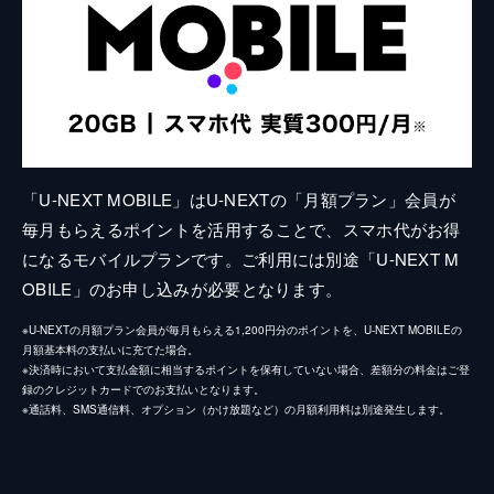
「U-NEXT MOBILE」はU-NEXTの「月額プラン」会員が
毎月もらえるポイントを活用することで、スマホ代がお得
になるモバイルプランです。ご利用には別途「U-NEXT M
OBILE」のお申し込みが必要となります。
※U-NEXTの月額プラン会員が毎月もらえる1,200円分のポイントを、U-NEXT MOBILEの
月額基本料の支払いに充てた場合。
※決済時において支払金額に相当するポイントを保有していない場合、差額分の料金はご登
録のクレジットカードでのお支払いとなります。
※通話料、SMS通信料、オプション（かけ放題など）の月額利用料は別途発生します。