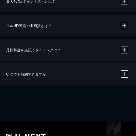
最大40%
ポイント還元とは？
※
※
作品によって必要なポイントが異なります。
フルHD画質 / 4K画質とは？
月額料金を支払うタイミングは？
※
40％ポイント還元の対象は、クレジットカード決済による作品の購入 / レンタルです。
※
iOSアプリのUコイン決済による作品の購入 / レンタルは、20％のポイント還元です。
※
還元の対象外となる決済方法や商品があります。くわしくは
こちら
をご確認ください。
いつでも解約できますか
こちら