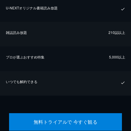
U-NEXTオリジナル書籍読み放題
雑誌読み放題
210誌以上
プロが選ぶおすすめ特集
5,000以上
いつでも解約できる
無料トライアルで 今すぐ観る