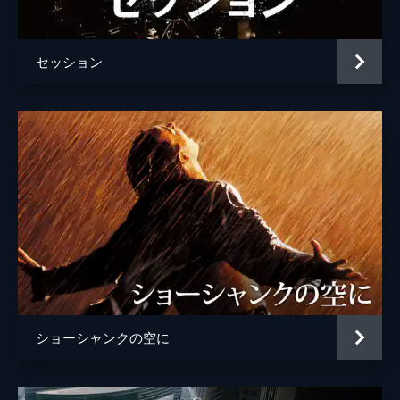
ジョシュ・ペンス
トレヴァー・リサウアー
セッション
監督
デイミアン・チャゼル
脚本
デイミアン・チャゼル
音楽
ジャスティン・ハーウィッツ
製作
フレッド・バーガー
ジョーダン・ホロウィッツ
ゲイリー・ギルバート
マーク・プラット
ショーシャンクの空に