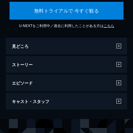
無料トライアルで 今すぐ観る
U-NEXTをご利用中／過去に利用したことがある方は
こちら
見どころ
ストーリー
エピソード
ラ・ラ・ランド
キャスト・スタッフ
128分
出演
セバスチャン（セブ）
ライアン・ゴズリング
ミア
エマ・ストーン