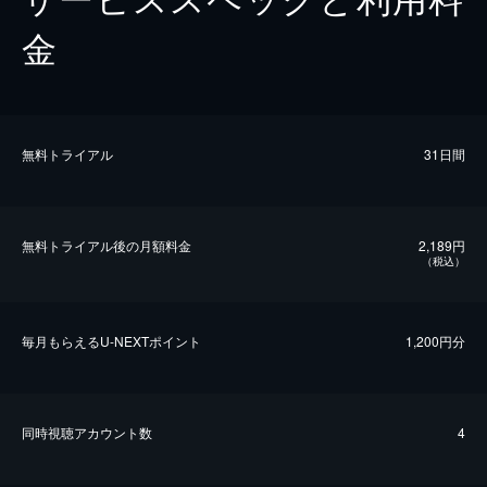
金
無料トライアル
31日間
無料トライアル後の⽉額料金
2,189円
（税込）
毎⽉もらえるU-NEXTポイント
1,200円分
同時視聴アカウント数
4