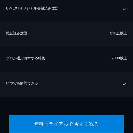
U-NEXTオリジナル書籍読み放題
雑誌読み放題
210誌以上
プロが選ぶおすすめ特集
5,000以上
いつでも解約できる
無料トライアルで 今すぐ観る