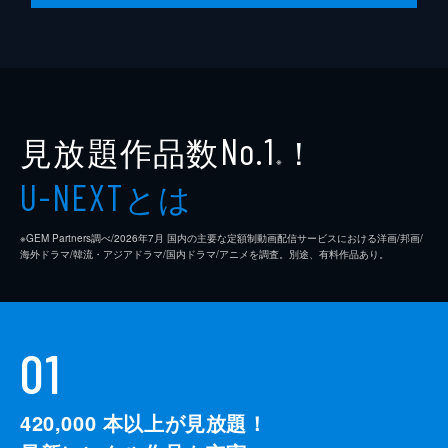
見放題作品数
！
No.1
※
とは
U-NEXT
※GEM Partners調べ/2026年7⽉ 国内の主要な定額制動画配信サービスにおける洋画/邦画/
海外ドラマ/韓流・アジアドラマ/国内ドラマ/アニメを調査。別途、有料作品あり。
01
420,000
本以上が見放題！