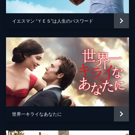
ジョシュ・ペンス
トレヴァー・リサウアー
イエスマン “ＹＥＳ”は人生のパスワード
監督
デイミアン・チャゼル
脚本
デイミアン・チャゼル
音楽
ジャスティン・ハーウィッツ
製作
フレッド・バーガー
ジョーダン・ホロウィッツ
ゲイリー・ギルバート
マーク・プラット
世界一キライなあなたに