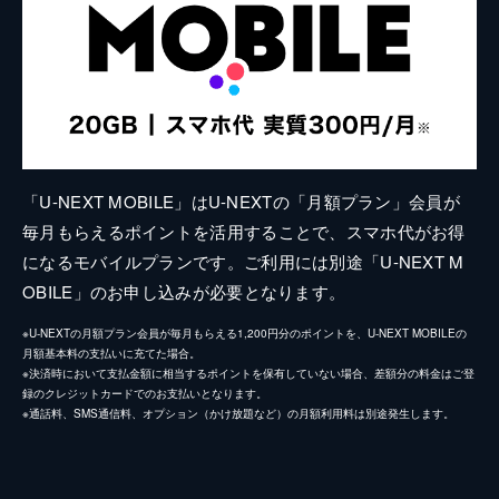
「U-NEXT MOBILE」はU-NEXTの「月額プラン」会員が
毎月もらえるポイントを活用することで、スマホ代がお得
になるモバイルプランです。ご利用には別途「U-NEXT M
OBILE」のお申し込みが必要となります。
※U-NEXTの月額プラン会員が毎月もらえる1,200円分のポイントを、U-NEXT MOBILEの
月額基本料の支払いに充てた場合。
※決済時において支払金額に相当するポイントを保有していない場合、差額分の料金はご登
録のクレジットカードでのお支払いとなります。
※通話料、SMS通信料、オプション（かけ放題など）の月額利用料は別途発生します。