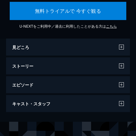
無料トライアルで 今すぐ観る
U-NEXTをご利用中／過去に利用したことがある方は
こちら
見どころ
ストーリー
エピソード
ラ・ラ・ランド
キャスト・スタッフ
128分
出演
セバスチャン（セブ）
ライアン・ゴズリング
ミア
エマ・ストーン