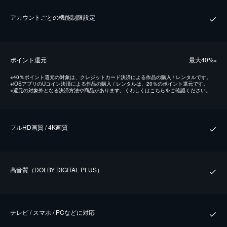
アカウントごとの機能制限設定
ポイント還元
最⼤40%
※
※
40％ポイント還元の対象は、クレジットカード決済による作品の購入 / レンタルです。
※
iOSアプリのUコイン決済による作品の購入 / レンタルは、20％のポイント還元です。
※
還元の対象外となる決済方法や商品があります。くわしくは
こちら
をご確認ください。
フルHD画質 / 4K画質
⾼⾳質（DOLBY DIGITAL PLUS）
テレビ / スマホ / PCなどに対応