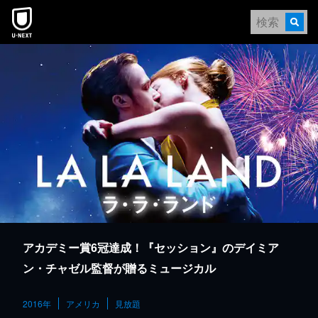
本文へスキップ
アカデミー賞6冠達成！『セッション』のデイミア
ン・チャゼル監督が贈るミュージカル
2016年
アメリカ
見放題