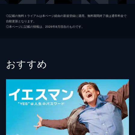
キース
ジョン・レジェンド
◎記載の無料トライアルは本ページ経由の新規登録に適用。無料期間終了後は通常料金で
自動更新となります。
ローラ
ローズマリー・デウィット
◎本ページに記載の情報は、2026年8月現在のものです。
ケイトリン
ソノヤ・ミズノ
ビル
Ｊ・Ｋ・シモンズ
グレッグ
フィン・ウィットロック
おすすめ
ジェシカ・ロース
キャリー・ヘルナンデス
トム・エヴェレット・スコット
ミーガン・フェイ
デイモン・ガプトン
ジェイソン・フュークス