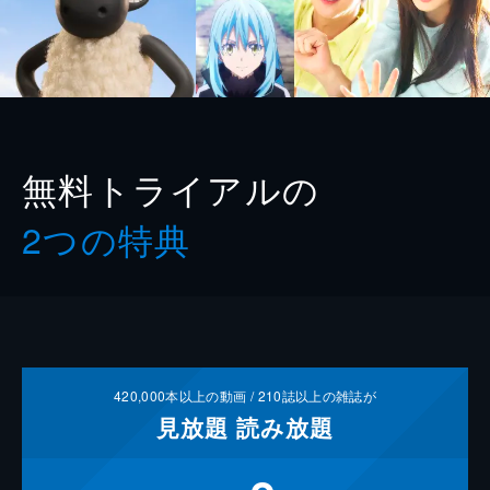
無料トライアルの
2つの特典
420,000
本以上の動画 /
210
誌以上の雑誌が
見放題
読み放題