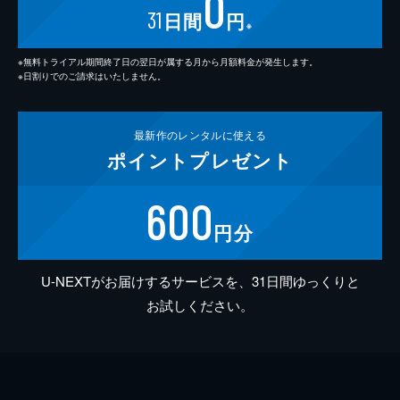
0
31
日間
円
※
※無料トライアル期間終了日の翌日が属する月から月額料金が発生します。
※日割りでのご請求はいたしません。
最新作の
レンタルに使える
ポイント
プレゼント
600
円分
U-NEXTがお届けするサービスを、31日間ゆっくりと
お試しください。