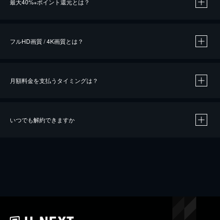
最大40%
ポイント還元とは？
※
※
作品によって必要なポイントが異なります。
フルHD画質 / 4K画質とは？
月額料金を支払うタイミングは？
※
40％ポイント還元の対象は、クレジットカード決済による作品の購入 / レンタルです。
※
iOSアプリのUコイン決済による作品の購入 / レンタルは、20％のポイント還元です。
※
還元の対象外となる決済方法や商品があります。くわしくは
こちら
をご確認ください。
いつでも解約できますか
こちら