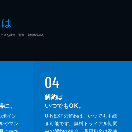
とは
マ/アニメを調査。別途、有料作品あり。
04
解約は
得に。
いつでもOK。
のポイン
U-NEXTの解約は、いつでも手続
ルやマン
き可能です。無料トライアル期間
月に持ち
中の解約の場合、月額料金は発生