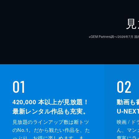
見
※GEM Partners調べ/20
01
02
420,000
本以上が見放題！
動画も
最新レンタル作品も充実。
U-NE
見放題のラインアップ数は断トツ
映画 / 
のNo.1。だから観たい作品を、た
ん、マンガ 
っぷり、お得に楽しめます。ま
豊富にラ