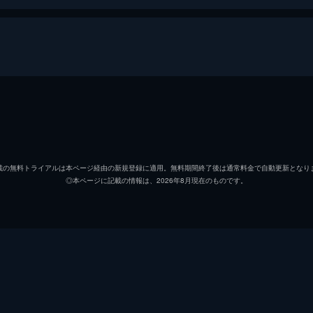
セバスチャン（セブ）
ライア
ミア
エマ・
載の無料トライアルは本ページ経由の新規登録に適用。無料期間終了後は通常料金で自動更新となり
◎本ページに記載の情報は、2026年8月現在のものです。
キース
ジョン
ローラ
ローズ
ケイトリン
ソノヤ
ビル
Ｊ・Ｋ