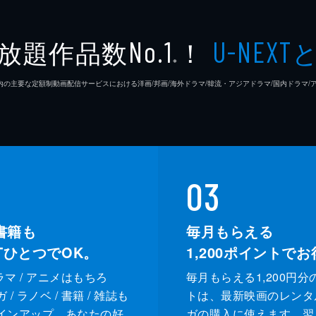
放題作品数
！
No.1
U-NEXT
※
26年7⽉ 国内の主要な定額制動画配信サービスにおける洋画/邦画/海外ドラマ/韓流・アジアドラマ/国内ドラ
03
書籍も
毎月もらえる
XTひとつでOK。
1,200
ポイントでお
ドラマ / アニメはもちろ
毎月もらえる1,200円分
/ ラノベ / 書籍 / 雑誌も
トは、最新映画のレンタ
インアップ。あなたの好
ガの購入に使えます。翌