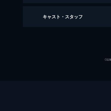
キャスト・スタッフ
ラ・ラ・ランド
128分
出演
◎記