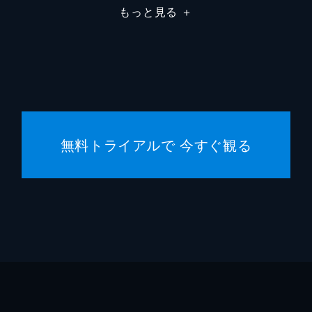
もっと見る
＋
デイミ
デイミ
ジャス
フレッ
無料トライアルで 今すぐ観る
ジョー
ゲイリ
マーク