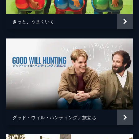
ジョシュ・ペンス
トレヴァー・リサウアー
きっと、うまくいく
監督
デイミアン・チャゼル
脚本
デイミアン・チャゼル
音楽
ジャスティン・ハーウィッツ
製作
フレッド・バーガー
ジョーダン・ホロウィッツ
ゲイリー・ギルバート
マーク・プラット
グッド・ウィル・ハンティング／旅立ち