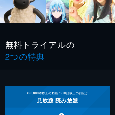
無料トライアルの
2つの特典
420,000
本以上の動画 /
210
誌以上の雑誌が
見放題
読み放題