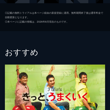
キース
ジョン・レジェンド
◎記載の無料トライアルは本ページ経由の新規登録に適用。無料期間終了後は通常料金で
自動更新となります。
ローラ
ローズマリー・デウィット
◎本ページに記載の情報は、2026年8月現在のものです。
ケイトリン
ソノヤ・ミズノ
ビル
Ｊ・Ｋ・シモンズ
グレッグ
フィン・ウィットロック
おすすめ
ジェシカ・ロース
キャリー・ヘルナンデス
トム・エヴェレット・スコット
ミーガン・フェイ
デイモン・ガプトン
ジェイソン・フュークス