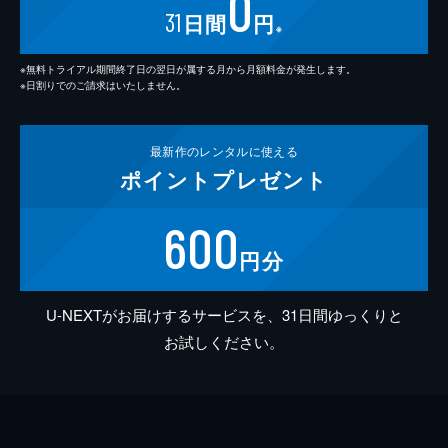
0
31
日間
円
※
※無料トライアル期間終了日の翌日が属する月から月額料金が発生します。
※日割りでのご請求はいたしません。
最新作の
レンタルに使える
ポイント
プレゼント
600
円分
U-NEXTがお届けするサービスを、31日間ゆっくりと
お試しください。