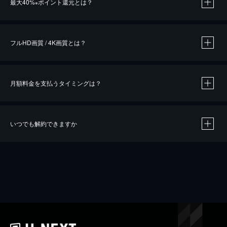
最大40%
ポイント還元とは？
※
※
作品によって必要なポイントが異なります。
フルHD画質 / 4K画質とは？
月額料金を支払うタイミングは？
※
40％ポイント還元の対象は、クレジットカード決済による作品の購入 / レンタルです。
※
iOSアプリのUコイン決済による作品の購入 / レンタルは、20％のポイント還元です。
※
還元の対象外となる決済方法や商品があります。くわしくは
こちら
をご確認ください。
いつでも解約できますか
こちら