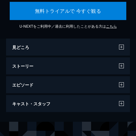
無料トライアルで 今すぐ観る
U-NEXTをご利用中／過去に利用したことがある方は
こちら
見どころ
ストーリー
エピソード
ラ・ラ・ランド
キャスト・スタッフ
128分
出演
セバスチャン（セブ）
ライアン・ゴズリング
ミア
エマ・ストーン