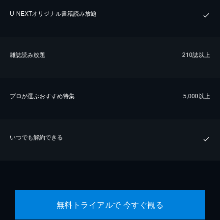
U-NEXTオリジナル書籍読み放題
雑誌読み放題
210誌以上
プロが選ぶおすすめ特集
5,000以上
いつでも解約できる
無料トライアルで 今すぐ観る