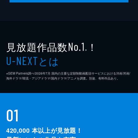
見放題作品数
！
No.1
※
とは
U-NEXT
※GEM Partners調べ/2026年7⽉ 国内の主要な定額制動画配信サービスにおける洋画/邦画/
海外ドラマ/韓流・アジアドラマ/国内ドラマ/アニメを調査。別途、有料作品あり。
01
420,000
本以上が見放題！