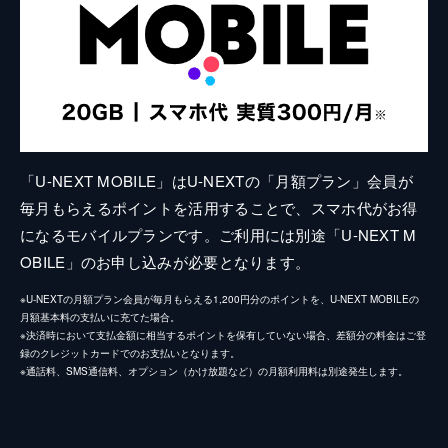
「U-NEXT MOBILE」はU-NEXTの「月額プラン」会員が
毎月もらえるポイントを活用することで、スマホ代がお得
になるモバイルプランです。ご利用には別途「U-NEXT M
OBILE」のお申し込みが必要となります。
※U-NEXTの月額プラン会員が毎月もらえる1,200円分のポイントを、U-NEXT MOBILEの
月額基本料の支払いに充てた場合。
※決済時において支払金額に相当するポイントを保有していない場合、差額分の料金はご登
録のクレジットカードでのお支払いとなります。
※通話料、SMS通信料、オプション（かけ放題など）の月額利用料は別途発生します。