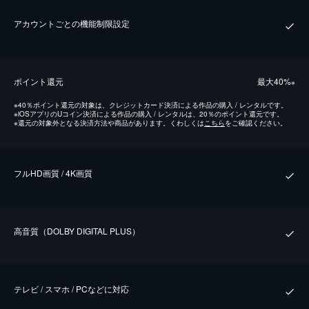
アカウントごとの機能制限設定
ポイント還元
最⼤40%
※
※
40％ポイント還元の対象は、クレジットカード決済による作品の購入 / レンタルです。
※
iOSアプリのUコイン決済による作品の購入 / レンタルは、20％のポイント還元です。
※
還元の対象外となる決済方法や商品があります。くわしくは
こちら
をご確認ください。
フルHD画質 / 4K画質
⾼⾳質（DOLBY DIGITAL PLUS）
テレビ / スマホ / PCなどに対応