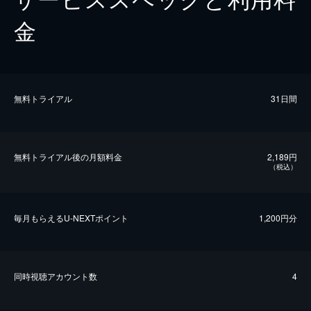
金
無料トライアル
31日間
無料トライアル後の⽉額料金
2,189円
（税込）
毎⽉もらえるU-NEXTポイント
1,200円分
同時視聴アカウント数
4