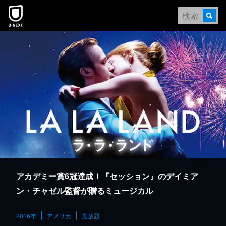
本文へスキップ
アカデミー賞6冠達成！『セッション』のデイミア
ン・チャゼル監督が贈るミュージカル
2016年
アメリカ
見放題