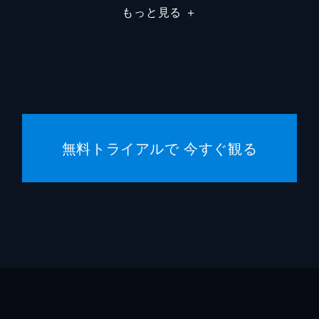
もっと見る
＋
デイミ
デイミ
ジャス
フレッ
無料トライアルで 今すぐ観る
ジョー
ゲイリ
マーク