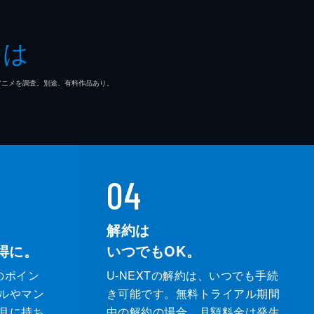
とは
マ/アニメを調査。別途、有料作品あり。
04
解約は
得に。
いつでもOK。
のポイン
U-NEXTの解約は、いつでも手続
ルやマン
き可能です。無料トライアル期間
月に持ち
中の解約の場合、月額料金は発生