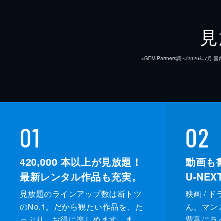
見
※GEM Partners調べ/20
01
02
420,000
本以上が見放題！
動画も
最新レンタル作品も充実。
U-NE
見放題のラインアップ数は断トツ
映画 / 
のNo.1。だから観たい作品を、た
ん、マンガ 
っぷり、お得に楽しめます。ま
豊富にラ