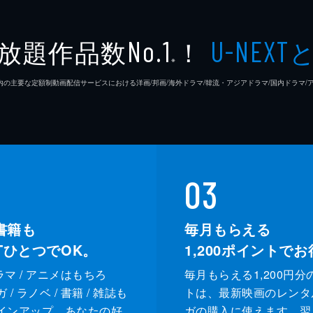
放題作品数
！
No.1
U-NEXT
※
26年7⽉ 国内の主要な定額制動画配信サービスにおける洋画/邦画/海外ドラマ/韓流・アジアドラマ/国内ドラ
03
書籍も
毎月もらえる
XTひとつでOK。
1,200
ポイントでお
ドラマ / アニメはもちろ
毎月もらえる1,200円分
/ ラノベ / 書籍 / 雑誌も
トは、最新映画のレンタ
インアップ。あなたの好
ガの購入に使えます。翌