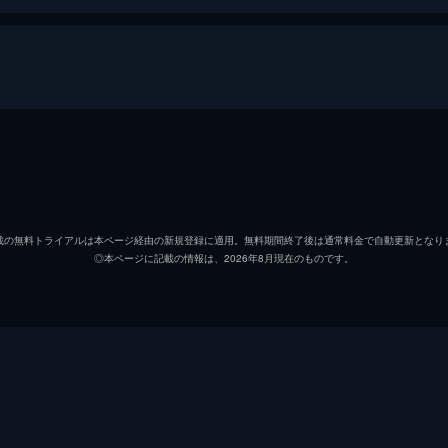
セバスチャン（セブ）
ライア
ミア
エマ・
載の無料トライアルは本ページ経由の新規登録に適用。無料期間終了後は通常料金で自動更新となり
◎本ページに記載の情報は、2026年8月現在のものです。
キース
ジョン
ローラ
ローズ
ケイトリン
ソノヤ
ビル
Ｊ・Ｋ