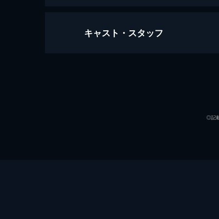
キャスト・スタッフ
ラ・ラ・ランド
128分
出演
◎記