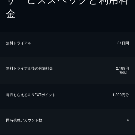
金
無料トライアル
31日間
無料トライアル後の⽉額料金
2,189円
（税込）
毎⽉もらえるU-NEXTポイント
1,200円分
同時視聴アカウント数
4