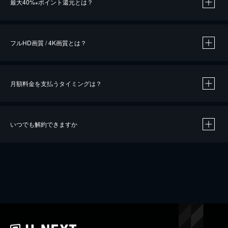
最大40%
ポイント還元とは？
※
※
作品によって必要なポイントが異なります。
フルHD画質 / 4K画質とは？
月額料金を支払うタイミングは？
※
40％ポイント還元の対象は、クレジットカード決済による作品の購入 / レンタルです。
※
iOSアプリのUコイン決済による作品の購入 / レンタルは、20％のポイント還元です。
※
還元の対象外となる決済方法や商品があります。くわしくは
こちら
をご確認ください。
いつでも解約できますか
こちら