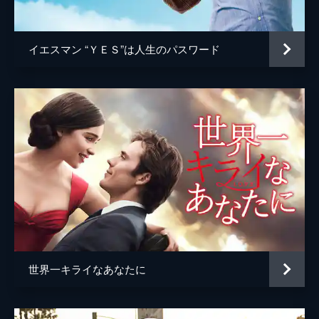
ジョシュ・ペンス
トレヴァー・リサウアー
イエスマン “ＹＥＳ”は人生のパスワード
監督
デイミアン・チャゼル
脚本
デイミアン・チャゼル
音楽
ジャスティン・ハーウィッツ
製作
フレッド・バーガー
ジョーダン・ホロウィッツ
ゲイリー・ギルバート
マーク・プラット
世界一キライなあなたに