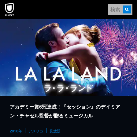
本文へスキップ
アカデミー賞6冠達成！『セッション』のデイミア
ン・チャゼル監督が贈るミュージカル
2016年
アメリカ
見放題