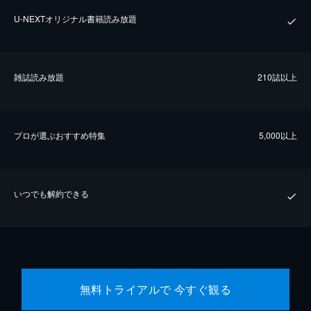
U-NEXTオリジナル書籍読み放題
雑誌読み放題
210誌以上
プロが選ぶおすすめ特集
5,000以上
いつでも解約できる
無料トライアルで 今すぐ観る