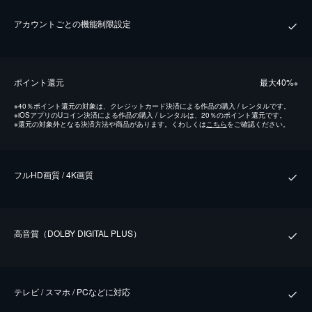
アカウントごとの機能制限設定
ポイント還元
最⼤40%
※
※
40％ポイント還元の対象は、クレジットカード決済による作品の購入 / レンタルです。
※
iOSアプリのUコイン決済による作品の購入 / レンタルは、20％のポイント還元です。
※
還元の対象外となる決済方法や商品があります。くわしくは
こちら
をご確認ください。
フルHD画質 / 4K画質
⾼⾳質（DOLBY DIGITAL PLUS）
テレビ / スマホ / PCなどに対応