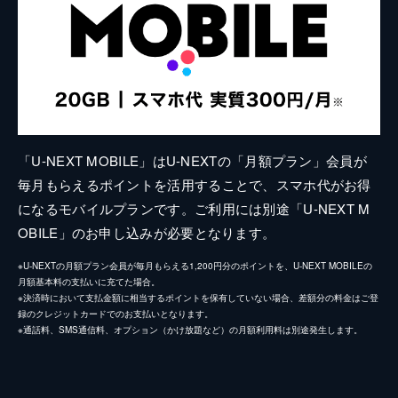
「U-NEXT MOBILE」はU-NEXTの「月額プラン」会員が
毎月もらえるポイントを活用することで、スマホ代がお得
になるモバイルプランです。ご利用には別途「U-NEXT M
OBILE」のお申し込みが必要となります。
※U-NEXTの月額プラン会員が毎月もらえる1,200円分のポイントを、U-NEXT MOBILEの
月額基本料の支払いに充てた場合。
※決済時において支払金額に相当するポイントを保有していない場合、差額分の料金はご登
録のクレジットカードでのお支払いとなります。
※通話料、SMS通信料、オプション（かけ放題など）の月額利用料は別途発生します。