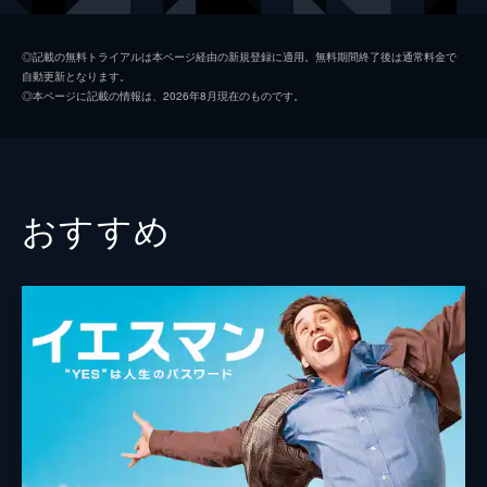
キース
ジョン・レジェンド
◎記載の無料トライアルは本ページ経由の新規登録に適用。無料期間終了後は通常料金で
自動更新となります。
ローラ
ローズマリー・デウィット
◎本ページに記載の情報は、2026年8月現在のものです。
ケイトリン
ソノヤ・ミズノ
ビル
Ｊ・Ｋ・シモンズ
グレッグ
フィン・ウィットロック
おすすめ
ジェシカ・ロース
キャリー・ヘルナンデス
トム・エヴェレット・スコット
ミーガン・フェイ
デイモン・ガプトン
ジェイソン・フュークス