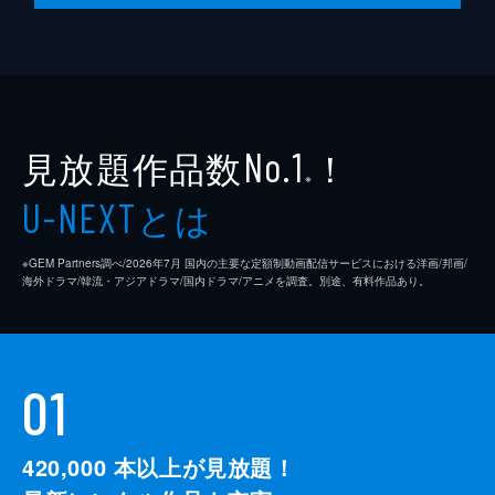
見放題作品数
！
No.1
※
とは
U-NEXT
※GEM Partners調べ/2026年7⽉ 国内の主要な定額制動画配信サービスにおける洋画/邦画/
海外ドラマ/韓流・アジアドラマ/国内ドラマ/アニメを調査。別途、有料作品あり。
01
420,000
本以上が見放題！