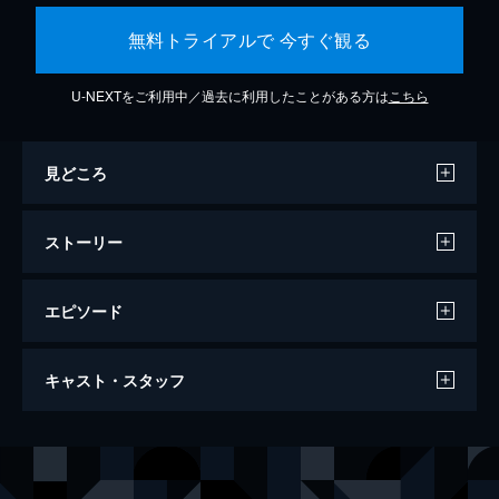
無料トライアルで 今すぐ観る
U-NEXTをご利用中／過去に利用したことがある方は
こちら
見どころ
ストーリー
エピソード
ラ・ラ・ランド
キャスト・スタッフ
128分
出演
セバスチャン（セブ）
ライアン・ゴズリング
ミア
エマ・ストーン