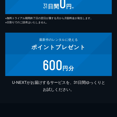
0
31
日間
円
※
※無料トライアル期間終了日の翌日が属する月から月額料金が発生します。
※日割りでのご請求はいたしません。
最新作の
レンタルに使える
ポイント
プレゼント
600
円分
U-NEXTがお届けするサービスを、31日間ゆっくりと
お試しください。