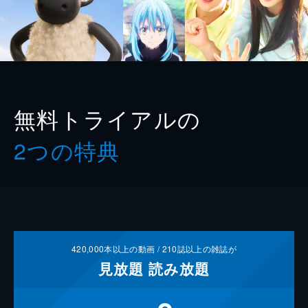
無料トライアルの
2つの特典
420,000
本以上の動画 /
210
誌以上の雑誌が
見放題
読み放題