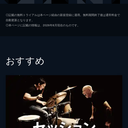
キース
ジョン・レジェンド
◎記載の無料トライアルは本ページ経由の新規登録に適用。無料期間終了後は通常料金で
自動更新となります。
ローラ
ローズマリー・デウィット
◎本ページに記載の情報は、2026年8月現在のものです。
ケイトリン
ソノヤ・ミズノ
ビル
Ｊ・Ｋ・シモンズ
グレッグ
フィン・ウィットロック
おすすめ
ジェシカ・ロース
キャリー・ヘルナンデス
トム・エヴェレット・スコット
ミーガン・フェイ
デイモン・ガプトン
ジェイソン・フュークス