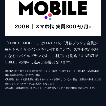
「U-NEXT MOBILE」はU-NEXTの「月額プラン」会員が
毎月もらえるポイントを活用することで、スマホ代がお得
になるモバイルプランです。ご利用には別途「U-NEXT M
OBILE」のお申し込みが必要となります。
※U-NEXTの月額プラン会員が毎月もらえる1,200円分のポイントを、U-NEXT MOBILEの
月額基本料の支払いに充てた場合。
※決済時において支払金額に相当するポイントを保有していない場合、差額分の料金はご登
録のクレジットカードでのお支払いとなります。
※通話料、SMS通信料、オプション（かけ放題など）の月額利用料は別途発生します。