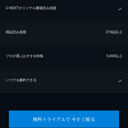
U-NEXTオリジナル書籍読み放題
雑誌読み放題
210誌以上
プロが選ぶおすすめ特集
5,000以上
いつでも解約できる
無料トライアルで 今すぐ観る