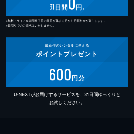
0
31
日間
円
※
※無料トライアル期間終了日の翌日が属する月から月額料金が発生します。
※日割りでのご請求はいたしません。
最新作の
レンタルに使える
ポイント
プレゼント
600
円分
U-NEXTがお届けするサービスを、31日間ゆっくりと
お試しください。