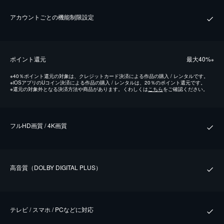
アカウントごとの機能制限設定
ポイント還元
最⼤40%
※
※
40％ポイント還元の対象は、クレジットカード決済による作品の購入 / レンタルです。
※
iOSアプリのUコイン決済による作品の購入 / レンタルは、20％のポイント還元です。
※
還元の対象外となる決済方法や商品があります。くわしくは
こちら
をご確認ください。
フルHD画質 / 4K画質
⾼⾳質（DOLBY DIGITAL PLUS）
テレビ / スマホ / PCなどに対応