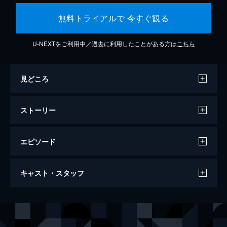
無料トライアルで 今すぐ観る
U-NEXTをご利用中／過去に利用したことがある方は
こちら
見どころ
ストーリー
エピソード
ラ・ラ・ランド
キャスト・スタッフ
128分
出演
セバスチャン（セブ）
ライアン・ゴズリング
ミア
エマ・ストーン