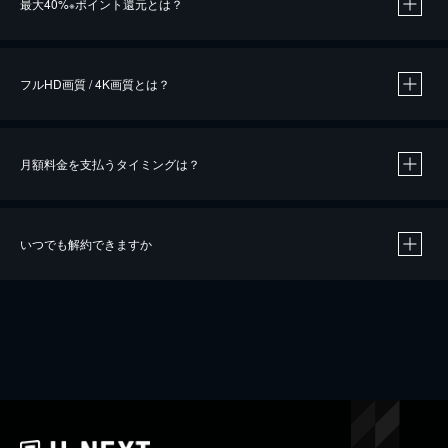
最大40%
ポイント還元とは？
※
※
作品によって必要なポイントが異なります。
フルHD画質 / 4K画質とは？
月額料金を支払うタイミングは？
※
40％ポイント還元の対象は、クレジットカード決済による作品の購入 / レンタルです。
※
iOSアプリのUコイン決済による作品の購入 / レンタルは、20％のポイント還元です。
※
還元の対象外となる決済方法や商品があります。くわしくは
こちら
をご確認ください。
いつでも解約できますか
こちら