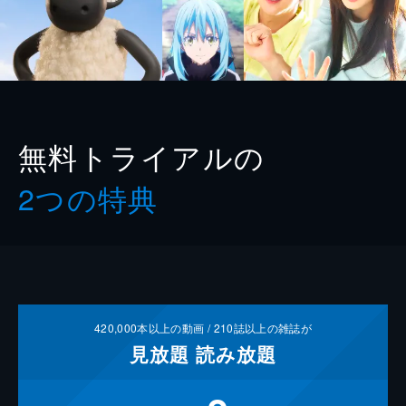
無料トライアルの
2つの特典
420,000
本以上の動画 /
210
誌以上の雑誌が
見放題
読み放題