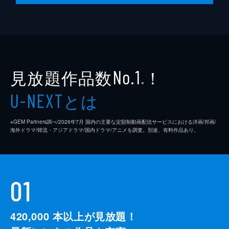
見放題作品数
！
No.1
※
とは
U-NEXT
※GEM Partners調べ/2026年7⽉ 国内の主要な定額制動画配信サービスにおける洋画/邦画/
海外ドラマ/韓流・アジアドラマ/国内ドラマ/アニメを調査。別途、有料作品あり。
01
420,000
本以上が見放題！