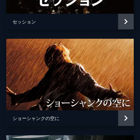
ジョシュ・ペンス
トレヴァー・リサウアー
セッション
監督
デイミアン・チャゼル
脚本
デイミアン・チャゼル
音楽
ジャスティン・ハーウィッツ
製作
フレッド・バーガー
ジョーダン・ホロウィッツ
ゲイリー・ギルバート
マーク・プラット
ショーシャンクの空に