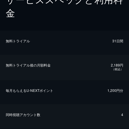
金
無料トライアル
31日間
無料トライアル後の⽉額料金
2,189円
（税込）
毎⽉もらえるU-NEXTポイント
1,200円分
同時視聴アカウント数
4