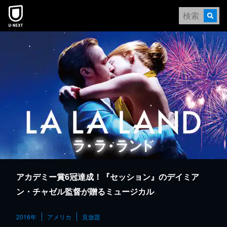
本文へスキップ
アカデミー賞6冠達成！『セッション』のデイミア
ン・チャゼル監督が贈るミュージカル
2016年
アメリカ
見放題