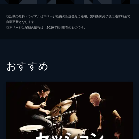
キース
ジョン・レジェンド
◎記載の無料トライアルは本ページ経由の新規登録に適用。無料期間終了後は通常料金で
自動更新となります。
ローラ
ローズマリー・デウィット
◎本ページに記載の情報は、2026年8月現在のものです。
ケイトリン
ソノヤ・ミズノ
ビル
Ｊ・Ｋ・シモンズ
グレッグ
フィン・ウィットロック
おすすめ
ジェシカ・ロース
キャリー・ヘルナンデス
トム・エヴェレット・スコット
ミーガン・フェイ
デイモン・ガプトン
ジェイソン・フュークス