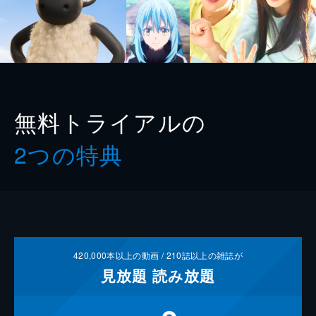
無料トライアルの
2つの特典
420,000
本以上の動画 /
210
誌以上の雑誌が
見放題
読み放題