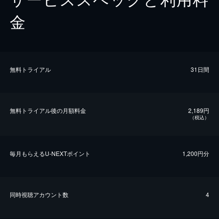
金
無料トライアル
31日間
無料トライアル後の⽉額料金
2,189円
（税込）
毎⽉もらえるU-NEXTポイント
1,200円分
同時視聴アカウント数
4