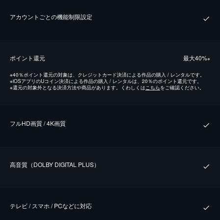
アカウントごとの機能制限設定
ポイント還元
最⼤40%
※
※
40％ポイント還元の対象は、クレジットカード決済による作品の購入 / レンタルです。
※
iOSアプリのUコイン決済による作品の購入 / レンタルは、20％のポイント還元です。
※
還元の対象外となる決済方法や商品があります。くわしくは
こちら
をご確認ください。
フルHD画質 / 4K画質
⾼⾳質（DOLBY DIGITAL PLUS）
テレビ / スマホ / PCなどに対応