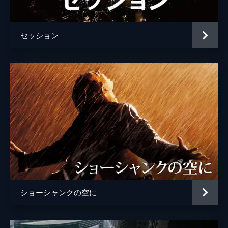
ジョシュ・ペンス
トレヴァー・リサウアー
セッション
監督
デイミアン・チャゼル
脚本
デイミアン・チャゼル
音楽
ジャスティン・ハーウィッツ
製作
フレッド・バーガー
ジョーダン・ホロウィッツ
ゲイリー・ギルバート
マーク・プラット
ショーシャンクの空に