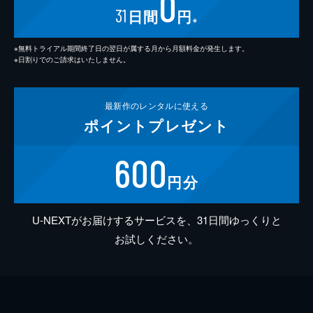
0
31
日間
円
※
※無料トライアル期間終了日の翌日が属する月から月額料金が発生します。
※日割りでのご請求はいたしません。
最新作の
レンタルに使える
ポイント
プレゼント
600
円分
U-NEXTがお届けするサービスを、31日間ゆっくりと
お試しください。