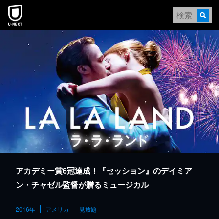
本文へスキップ
アカデミー賞6冠達成！『セッション』のデイミア
ン・チャゼル監督が贈るミュージカル
2016年
アメリカ
見放題