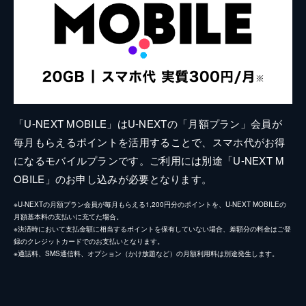
「U-NEXT MOBILE」はU-NEXTの「月額プラン」会員が
毎月もらえるポイントを活用することで、スマホ代がお得
になるモバイルプランです。ご利用には別途「U-NEXT M
OBILE」のお申し込みが必要となります。
※U-NEXTの月額プラン会員が毎月もらえる1,200円分のポイントを、U-NEXT MOBILEの
月額基本料の支払いに充てた場合。
※決済時において支払金額に相当するポイントを保有していない場合、差額分の料金はご登
録のクレジットカードでのお支払いとなります。
※通話料、SMS通信料、オプション（かけ放題など）の月額利用料は別途発生します。