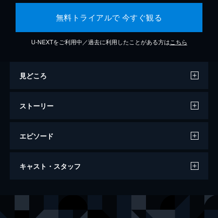
無料トライアルで 今すぐ観る
U-NEXTをご利用中／過去に利用したことがある方は
こちら
見どころ
ストーリー
エピソード
ラ・ラ・ランド
キャスト・スタッフ
128分
出演
セバスチャン（セブ）
ライアン・ゴズリング
ミア
エマ・ストーン