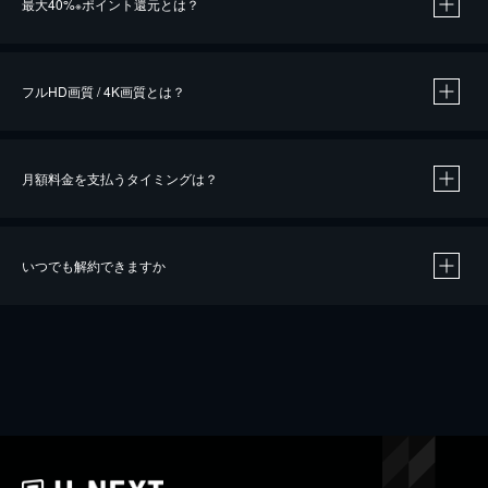
最大40%
ポイント還元とは？
※
※
作品によって必要なポイントが異なります。
フルHD画質 / 4K画質とは？
月額料金を支払うタイミングは？
※
40％ポイント還元の対象は、クレジットカード決済による作品の購入 / レンタルです。
※
iOSアプリのUコイン決済による作品の購入 / レンタルは、20％のポイント還元です。
※
還元の対象外となる決済方法や商品があります。くわしくは
こちら
をご確認ください。
いつでも解約できますか
こちら