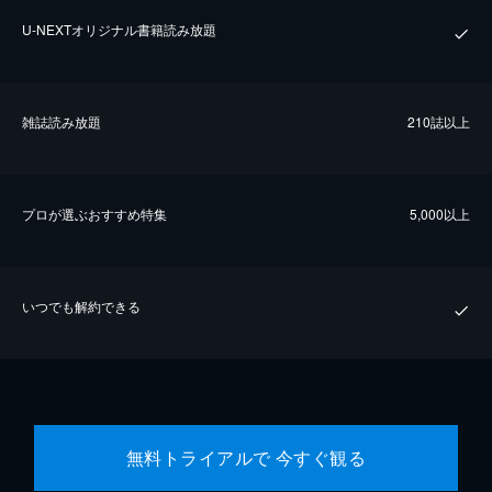
U-NEXTオリジナル書籍読み放題
雑誌読み放題
210誌以上
プロが選ぶおすすめ特集
5,000以上
いつでも解約できる
無料トライアルで 今すぐ観る