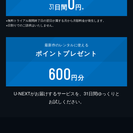
0
31
日間
円
※
※無料トライアル期間終了日の翌日が属する月から月額料金が発生します。
※日割りでのご請求はいたしません。
最新作の
レンタルに使える
ポイント
プレゼント
600
円分
U-NEXTがお届けするサービスを、31日間ゆっくりと
お試しください。