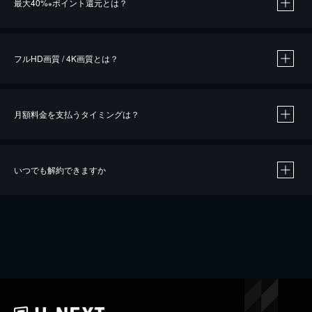
最大40%
ポイント還元とは？
※
※
作品によって必要なポイントが異なります。
フルHD画質 / 4K画質とは？
月額料金を支払うタイミングは？
※
40％ポイント還元の対象は、クレジットカード決済による作品の購入 / レンタルです。
※
iOSアプリのUコイン決済による作品の購入 / レンタルは、20％のポイント還元です。
※
還元の対象外となる決済方法や商品があります。くわしくは
こちら
をご確認ください。
いつでも解約できますか
こちら