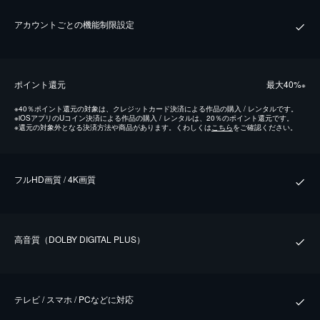
アカウントごとの機能制限設定
ポイント還元
最⼤40%
※
※
40％ポイント還元の対象は、クレジットカード決済による作品の購入 / レンタルです。
※
iOSアプリのUコイン決済による作品の購入 / レンタルは、20％のポイント還元です。
※
還元の対象外となる決済方法や商品があります。くわしくは
こちら
をご確認ください。
フルHD画質 / 4K画質
⾼⾳質（DOLBY DIGITAL PLUS）
テレビ / スマホ / PCなどに対応