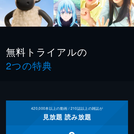
無料トライアルの
2つの特典
420,000
本以上の動画 /
210
誌以上の雑誌が
見放題
読み放題