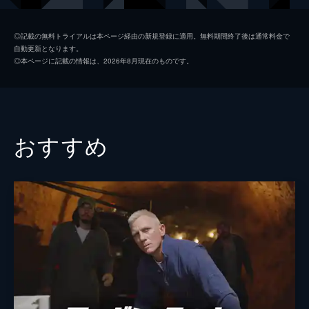
ブライス
スコット・カーン
◎記載の無料トライアルは本ページ経由の新規登録に適用。無料期間終了後は通常料金で
自動更新となります。
アマンダ
アシュレイ・スコット
◎本ページに記載の情報は、2026年8月現在のものです。
ベーツ
ジョシュ・ブローリン
レイエス
ジェームズ・フレイン
プリモ
タイソン・ベックフォード
おすすめ
ダニー
ヤヴォン・フレーザー
監督
ジョン・ストックウェル
脚本
マット・ジョンソン
音楽
ポール・ハスリンジャー
製作
デヴィッド・ゼロン