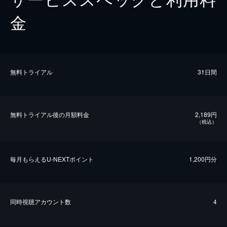
金
無料トライアル
31日間
無料トライアル後の⽉額料金
2,189円
（税込）
毎⽉もらえるU-NEXTポイント
1,200円分
同時視聴アカウント数
4