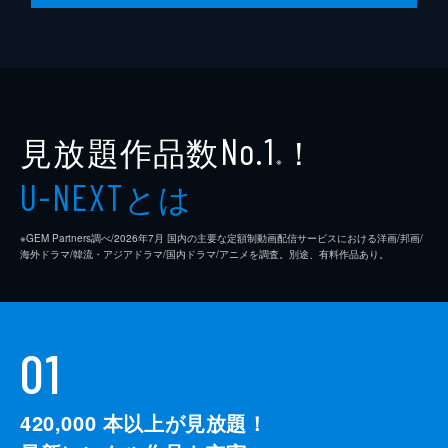
見放題作品数
！
No.1
※
とは
U-NEXT
※GEM Partners調べ/2026年7⽉ 国内の主要な定額制動画配信サービスにおける洋画/邦画/
海外ドラマ/韓流・アジアドラマ/国内ドラマ/アニメを調査。別途、有料作品あり。
01
420,000
本以上が見放題！