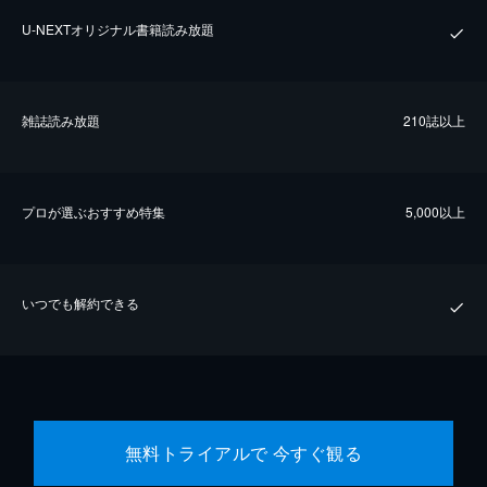
U-NEXTオリジナル書籍読み放題
雑誌読み放題
210誌以上
プロが選ぶおすすめ特集
5,000以上
いつでも解約できる
無料トライアルで 今すぐ観る