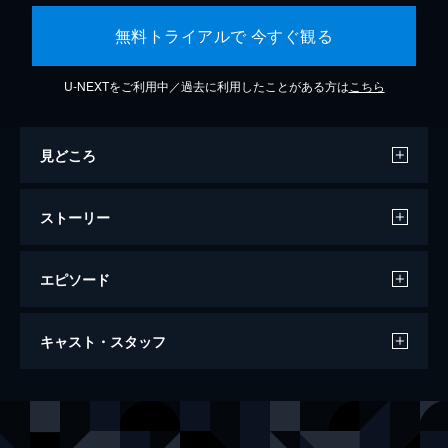
無料トライアルで 今すぐ観る
U-NEXTをご利用中／過去に利用したことがある方は
こちら
見どころ
ストーリー
エピソード
イントゥ・ザ・ブルー
キャスト・スタッフ
110分
出演
ジャレッド
ポール・ウォーカー
サム
ジェシカ・アルバ