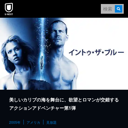
本文へスキップ
美しいカリブの海を舞台に、欲望とロマンが交錯する
アクションアドベンチャー第1弾
2005年
アメリカ
見放題