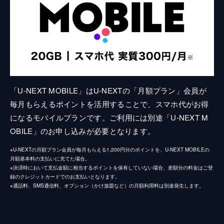
「U-NEXT MOBILE」はU-NEXTの「月額プラン」会員が
毎月もらえるポイントを活用することで、スマホ代がお得
になるモバイルプランです。ご利用には別途「U-NEXT M
OBILE」のお申し込みが必要となります。
※U-NEXTの月額プラン会員が毎月もらえる1,200円分のポイントを、U-NEXT MOBILEの
月額基本料の支払いに充てた場合。
※決済時において支払金額に相当するポイントを保有していない場合、差額分の料金はご登
録のクレジットカードでのお支払いとなります。
※通話料、SMS通信料、オプション（かけ放題など）の月額利用料は別途発生します。