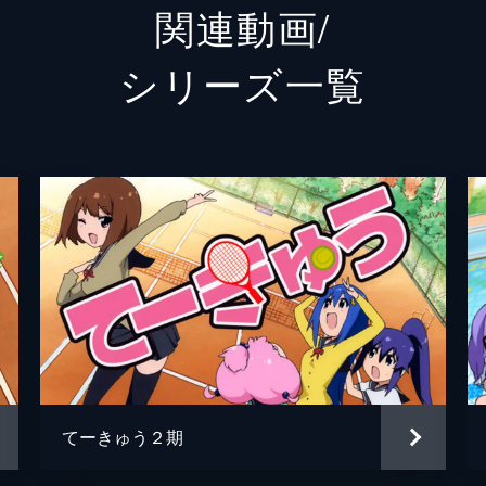
関連動画/
近藤アネンコフ
喜多村
シリーズ⼀覧
押本陽太
逢坂良
ャラクターの人気投票の結果発表！栄光の第1位に輝いたのは誰
なすのの父
高橋伸
の、坂東まりもら、亀井戸高校テニス部のオールキャストが総
ケーキ屋の店長／形木矢貂千雄
町田広
田中きなこ
中島由
鈴木あやこ
新井田
うことになったユリとトマリン。まともな部活が見当たらない
部にも取材がやってきた。かなえたちはここぞとばかりに張り
佐藤くるみ
小出ひ
西新井大師西
谷尻ま
てーきゅう２期
の夏
板垣伸