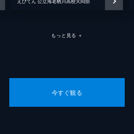
えびてん 公立海老栖川高校天悶部
もっと見る
＋
今すぐ観る