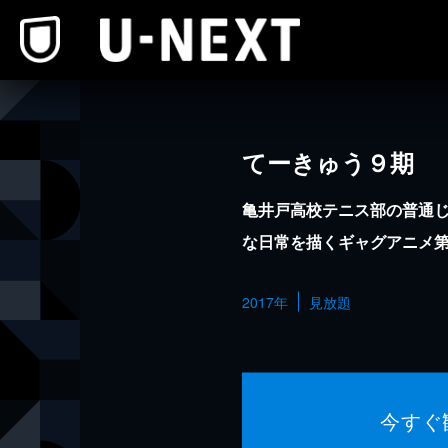
本文へスキップ
てーきゅう９期
亀井戸高校テニス部の普通じ
な日常を描くギャグアニメ第
2017年
見放題
今すぐ