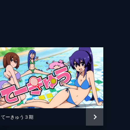
英梨
太
なの
也
出
和
貴
いづみ
亀
切
かる
りあ
てーきゅう３期