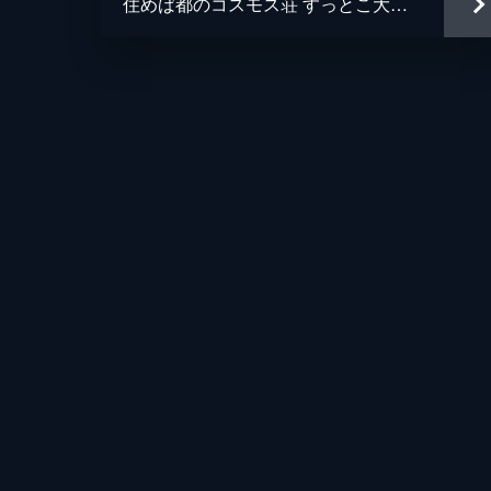
住めば都のコスモス荘 すっとこ大戦ドッコイダー