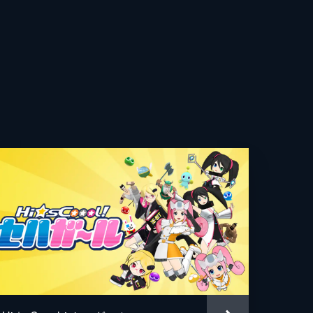
り
感
は真
だ