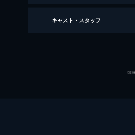
キャスト・スタッフ
第97面 先輩とスピーシーズ
宇宙からやってきた、見た目は少女の
はんを食べた後、彼女はいったいどこ
声の出演
3分
第98面 先輩とホームアローン
亀井戸高校テニス部のお金持ちお嬢
◎記
は、思い思いのサプライズを仕込んで
せられるのか？
3分
第99面 先輩とピッチ・パーフェク
かなえが突然のアイドル活動開始を宣
本ユリだったが、なぜか止められてし