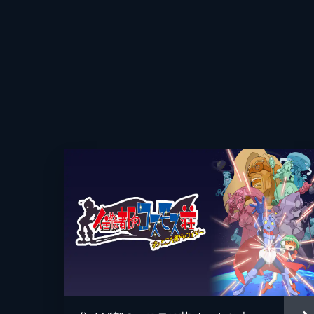
「いやーあれだねー」「しかしあれだ
もの寸法がおかしい。どうやら目の錯
覚に陥る!?
3分
第106面 先輩と仁義なき戦い
祭り囃子が響く中、テニス部の4人が
面目に準備を手伝う中、かなえが前世
が…。
3分