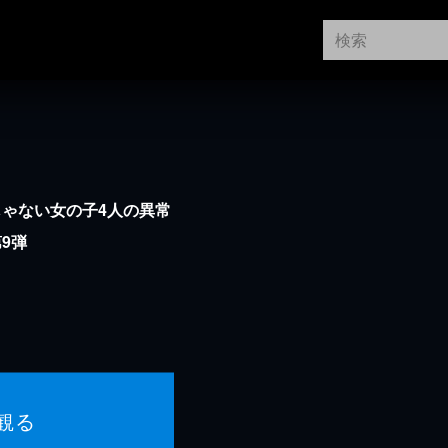
ゃない女の子4人の異常
9弾
観る