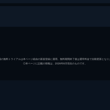
宇宙人・トマリン。同居する関西風ド変態のまりもと一緒に朝
へ向かったのか…？多くの謎に包まれたトマリンの1日に迫る
押本ユリ
渡部優
新庄かなえ
三森す
様・高宮なすのの誕生日が迫る。新庄かなえたちテニス部の面
載の無料トライアルは本ページ経由の新規登録に適用。無料期間終了後は通常料金で自動更新となり
◎本ページに記載の情報は、2026年8月現在のものです。
高宮なすの
鳴海杏
、なすのの家に乗り込むが…。果たして、誰が一番なすのを驚
板東まりも
花澤香
トマリン
小倉唯
ト
言した。すかさずツッコミを入れようとするテニス部1年生・
近藤うどん子
石原夏
まう。そして、ユリにとってもっとも過酷な1日が幕を開ける