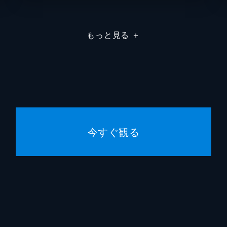
けることに。だが、なすの、まりも、かなえが乗ってきた自転
た。さらに、出発した4人が走るサイクリングロードもまた適
板垣伸
もっと見る
＋
ルーツ
Piyo
なってしまった。なすのは自分に取り憑く人形のナターリアと
豊島英
に。そこはマジで呪いが充満した「YAKATA」と化していた
吉田智
今すぐ観る
ドトラック始めました
ミルパ
女・トマリン。トマリンに「ご飯にするかい？それとも僕にす
ンでしょう。そんなトマリンが作った料理は、まりもの口に合