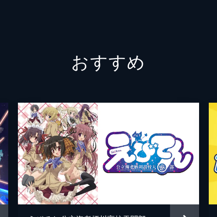
なー」と声が聞こえ、ユリが振り返ると、どうにもかなえやま
覚らしいのだが…。これからの3分間、あなたの目は不思議な
おすすめ
巫女服に着替えて神社の例大祭を手伝うことに。張り切る4人
で培った重機の操縦テクを使って、ついに会場を完成させるの