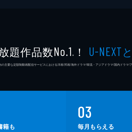
放題作品数
！
No.1
U-NEXT
※
26年7⽉ 国内の主要な定額制動画配信サービスにおける洋画/邦画/海外ドラマ/韓流・アジアドラマ/国内ドラ
03
書籍も
毎月もらえる