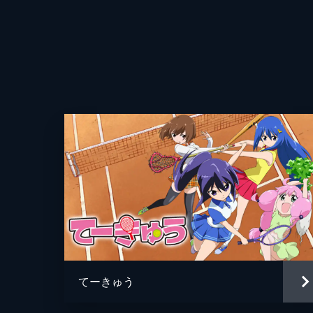
とに…。
3分
第100面 先輩と300
ついに迎えた第100面を記念し、キ
か？押本ユリ、新庄かなえ、高宮なす
演する。
3分
第101面 先輩と101
新聞部・近藤うどん子の取材に付き合
井戸高校で、その筆頭のようなテニス
るが…。
3分
てーきゅう
第102面 先輩と茄子 アンダルシア
監督