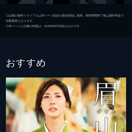
岸本茜
佐々木希
◎記載の無料トライアルは本ページ経由の新規登録に適用。無料期間終了後は通常料金で
自動更新となります。
聡
桐山漣
◎本ページに記載の情報は、2026年8月現在のものです。
和彦
長谷川朝晴
小出妙子
古村比呂
新井澄子
島田陽子
おすすめ
岸本辰子
多岐川裕美
原島美津子
鈴木保奈美
監督
雑賀俊朗
脚本
登坂恵里香
音楽
嶋崎宏