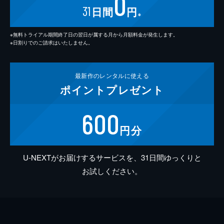
0
31
日間
円
※
※無料トライアル期間終了日の翌日が属する月から月額料金が発生します。
※日割りでのご請求はいたしません。
最新作の
レンタルに使える
ポイント
プレゼント
600
円分
U-NEXTがお届けするサービスを、31日間ゆっくりと
お試しください。