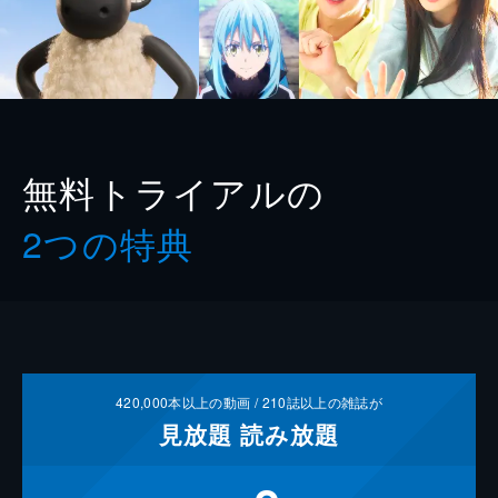
無料トライアルの
2つの特典
420,000
本以上の動画 /
210
誌以上の雑誌が
見放題
読み放題