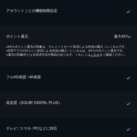
アカウントごとの機能制限設定
ポイント還元
最⼤40%
※
※
40％ポイント還元の対象は、クレジットカード決済による作品の購入 / レンタルです。
※
iOSアプリのUコイン決済による作品の購入 / レンタルは、20％のポイント還元です。
※
還元の対象外となる決済方法や商品があります。くわしくは
こちら
をご確認ください。
フルHD画質 / 4K画質
⾼⾳質（DOLBY DIGITAL PLUS）
テレビ / スマホ / PCなどに対応