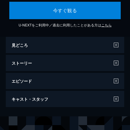
今すぐ観る
U-NEXTをご利用中／過去に利用したことがある方は
こちら
見どころ
ストーリー
エピソード
カノン
キャスト・スタッフ
124分
出演
岸本藍
比嘉愛未
宮沢紫
ミムラ