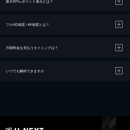
最大40%
ポイント還元とは？
※
※
作品によって必要なポイントが異なります。
フルHD画質 / 4K画質とは？
月額料金を支払うタイミングは？
※
40％ポイント還元の対象は、クレジットカード決済による作品の購入 / レンタルです。
※
iOSアプリのUコイン決済による作品の購入 / レンタルは、20％のポイント還元です。
※
還元の対象外となる決済方法や商品があります。くわしくは
こちら
をご確認ください。
いつでも解約できますか
こちら