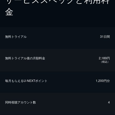
金
無料トライアル
31日間
無料トライアル後の⽉額料金
2,189円
（税込）
毎⽉もらえるU-NEXTポイント
1,200円分
同時視聴アカウント数
4