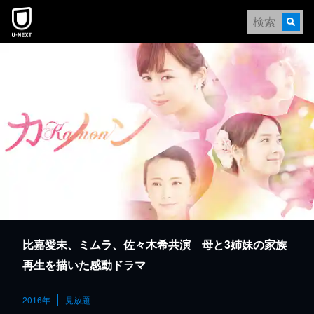
本文へスキップ
比嘉愛未、ミムラ、佐々木希共演 母と3姉妹の家族
再生を描いた感動ドラマ
2016年
見放題