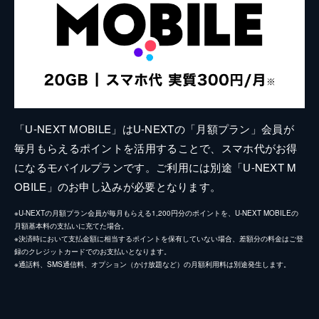
「U-NEXT MOBILE」はU-NEXTの「月額プラン」会員が
毎月もらえるポイントを活用することで、スマホ代がお得
になるモバイルプランです。ご利用には別途「U-NEXT M
OBILE」のお申し込みが必要となります。
※U-NEXTの月額プラン会員が毎月もらえる1,200円分のポイントを、U-NEXT MOBILEの
月額基本料の支払いに充てた場合。
※決済時において支払金額に相当するポイントを保有していない場合、差額分の料金はご登
録のクレジットカードでのお支払いとなります。
※通話料、SMS通信料、オプション（かけ放題など）の月額利用料は別途発生します。