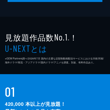
見放題作品数
！
No.1
※
とは
U-NEXT
※GEM Partners調べ/2026年7⽉ 国内の主要な定額制動画配信サービスにおける洋画/邦画/
海外ドラマ/韓流・アジアドラマ/国内ドラマ/アニメを調査。別途、有料作品あり。
01
420,000
本以上が見放題！