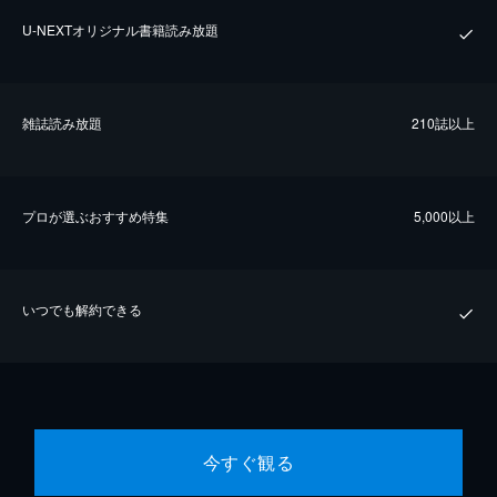
U-NEXTオリジナル書籍読み放題
雑誌読み放題
210誌以上
プロが選ぶおすすめ特集
5,000以上
いつでも解約できる
今すぐ観る