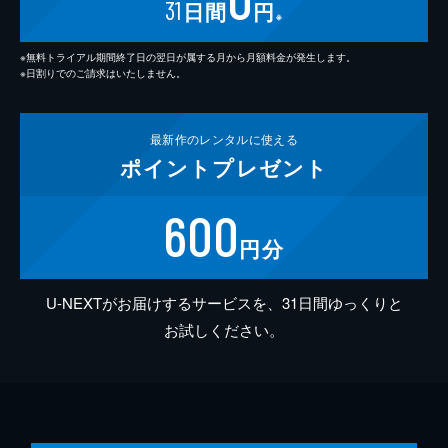
31
日間
円
※
※無料トライアル期間終了日の翌日が属する月から月額料金が発生します。
※日割りでのご請求はいたしません。
最新作の
レンタルに使える
ポイント
プレゼント
600
円分
U-NEXTがお届けするサービスを、31日間ゆっくりと
お試しください。