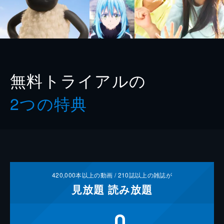
無料トライアルの
2つの特典
420,000
本以上の動画 /
210
誌以上の雑誌が
見放題
読み放題
0