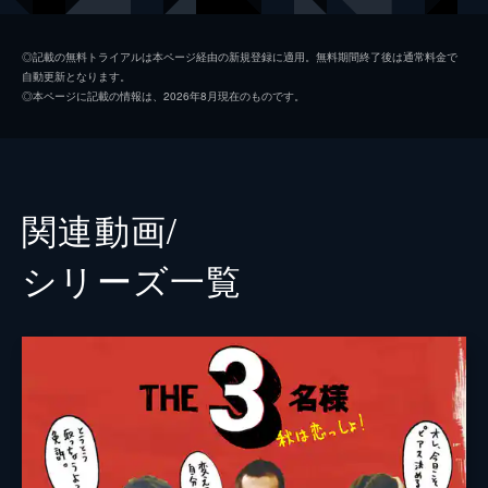
塚本高史
◎記載の無料トライアルは本ページ経由の新規登録に適用。無料期間終了後は通常料金で
自動更新となります。
安藤玉恵
◎本ページに記載の情報は、2026年8月現在のものです。
小林大介
志賀廣太郎
監督
福田雄一
関連動画/
脚本
福田雄一
シリーズ⼀覧
原作
石原まこちん