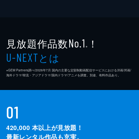
見放題作品数
！
No.1
※
とは
U-NEXT
※GEM Partners調べ/2026年7⽉ 国内の主要な定額制動画配信サービスにおける洋画/邦画/
海外ドラマ/韓流・アジアドラマ/国内ドラマ/アニメを調査。別途、有料作品あり。
01
420,000
本以上が見放題！
最新レンタル作品も充実。