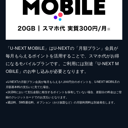
「U-NEXT MOBILE」はU-NEXTの「月額プラン」会員が
毎月もらえるポイントを活用することで、スマホ代がお得
になるモバイルプランです。ご利用には別途「U-NEXT M
OBILE」のお申し込みが必要となります。
※U-NEXTの月額プラン会員が毎月もらえる1,200円分のポイントを、U-NEXT MOBILEの
月額基本料の支払いに充てた場合。
※決済時において支払金額に相当するポイントを保有していない場合、差額分の料金はご登
録のクレジットカードでのお支払いとなります。
※通話料、SMS通信料、オプション（かけ放題など）の月額利用料は別途発生します。