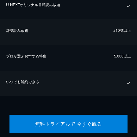
U-NEXTオリジナル書籍読み放題
雑誌読み放題
210誌以上
プロが選ぶおすすめ特集
5,000以上
いつでも解約できる
無料トライアルで 今すぐ観る