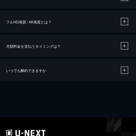
※
作品によって必要なポイントが異なります。
フルHD画質 / 4K画質とは？
月額料金を支払うタイミングは？
※
40％ポイント還元の対象は、クレジットカード決済による作品の購入 / レンタルです。
※
iOSアプリのUコイン決済による作品の購入 / レンタルは、20％のポイント還元です。
※
還元の対象外となる決済方法や商品があります。くわしくは
こちら
をご確認ください。
いつでも解約できますか
こちら