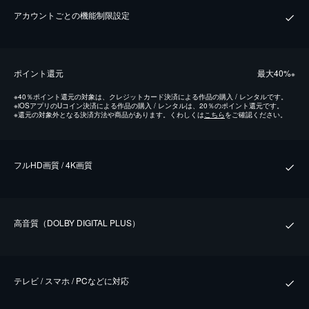
アカウントごとの機能制限設定
ポイント還元
最⼤40%
※
※
40％ポイント還元の対象は、クレジットカード決済による作品の購入 / レンタルです。
※
iOSアプリのUコイン決済による作品の購入 / レンタルは、20％のポイント還元です。
※
還元の対象外となる決済方法や商品があります。くわしくは
こちら
をご確認ください。
フルHD画質 / 4K画質
⾼⾳質（DOLBY DIGITAL PLUS）
テレビ / スマホ / PCなどに対応