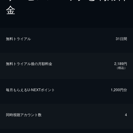
金
無料トライアル
31日間
無料トライアル後の⽉額料金
2,189円
（税込）
毎⽉もらえるU-NEXTポイント
1,200円分
同時視聴アカウント数
4