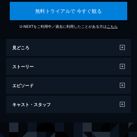
無料トライアルで 今すぐ観る
U-NEXTをご利用中／過去に利用したことがある方は
こちら
見どころ
ストーリー
エピソード
ＴＨＥ３名様
キャスト・スタッフ
34分
出演
佐藤隆太
岡田義徳