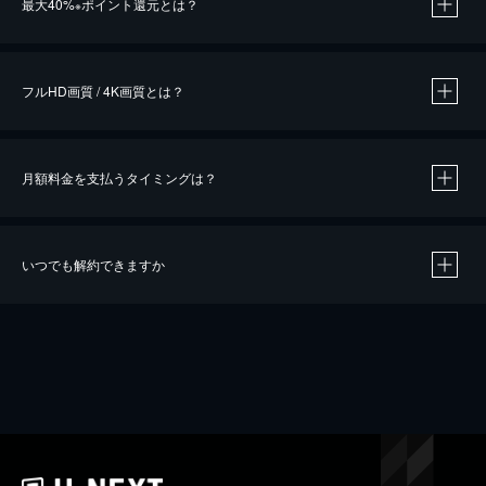
最大40%
ポイント還元とは？
※
※
作品によって必要なポイントが異なります。
フルHD画質 / 4K画質とは？
月額料金を支払うタイミングは？
※
40％ポイント還元の対象は、クレジットカード決済による作品の購入 / レンタルです。
※
iOSアプリのUコイン決済による作品の購入 / レンタルは、20％のポイント還元です。
※
還元の対象外となる決済方法や商品があります。くわしくは
こちら
をご確認ください。
いつでも解約できますか
こちら