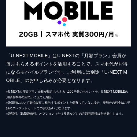
「U-NEXT MOBILE」はU-NEXTの「月額プラン」会員が
毎月もらえるポイントを活用することで、スマホ代がお得
になるモバイルプランです。ご利用には別途「U-NEXT M
OBILE」のお申し込みが必要となります。
※U-NEXTの月額プラン会員が毎月もらえる1,200円分のポイントを、U-NEXT MOBILEの
月額基本料の支払いに充てた場合。
※決済時において支払金額に相当するポイントを保有していない場合、差額分の料金はご登
録のクレジットカードでのお支払いとなります。
※通話料、SMS通信料、オプション（かけ放題など）の月額利用料は別途発生します。