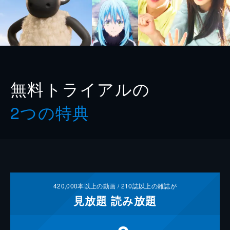
無料トライアルの
2つの特典
420,000
本以上の動画 /
210
誌以上の雑誌が
見放題
読み放題