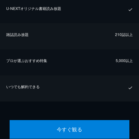
U-NEXTオリジナル書籍読み放題
雑誌読み放題
210誌以上
プロが選ぶおすすめ特集
5,000以上
いつでも解約できる
今すぐ観る