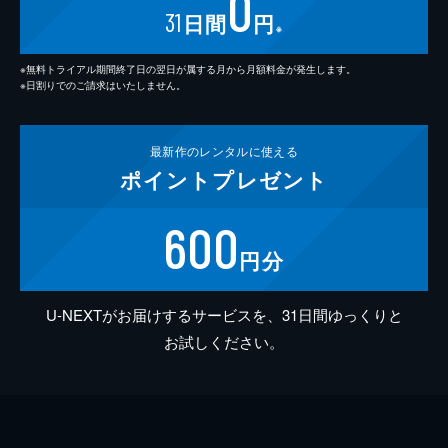
0
31
日間
円
※
※無料トライアル期間終了日の翌日が属する月から月額料金が発生します。
※日割りでのご請求はいたしません。
最新作の
レンタルに使える
ポイント
プレゼント
600
円分
U-NEXTがお届けするサービスを、31日間ゆっくりと
お試しください。