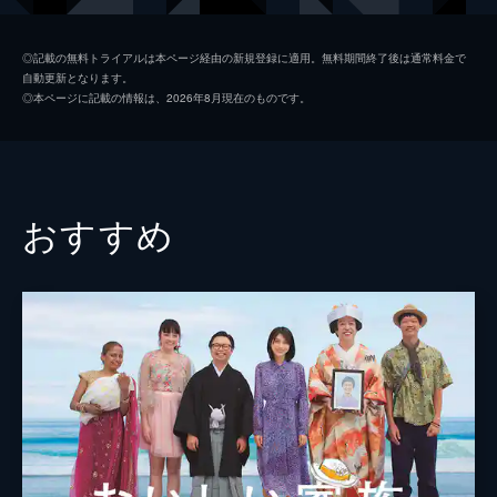
田辺昌平
松木大輔
◎記載の無料トライアルは本ページ経由の新規登録に適用。無料期間終了後は通常料金で
自動更新となります。
杉崎耕史
星野恵亮
◎本ページに記載の情報は、2026年8月現在のものです。
中田健吾
遠藤隆太
桜井京子
及川莉乃
矢口浩子
水野小論
おすすめ
小野光昭
嘉瀬興一郎
原田春子
川瀬絵梨
高松義男
近藤フク
山崎輝彦
松本行央
黒井明
青柳信孝
木村則文
武田祐一