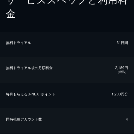
金
無料トライアル
31日間
無料トライアル後の⽉額料金
2,189円
（税込）
毎⽉もらえるU-NEXTポイント
1,200円分
同時視聴アカウント数
4