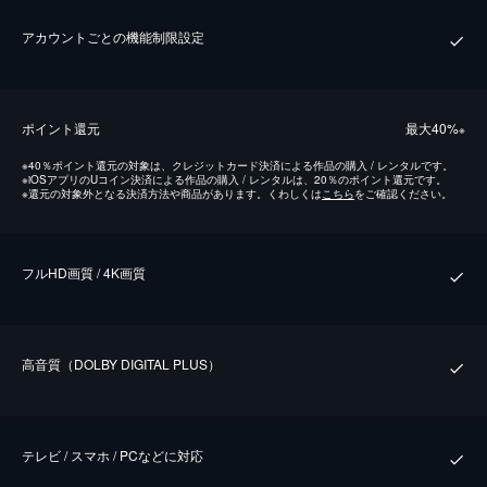
アカウントごとの機能制限設定
ポイント還元
最⼤40%
※
※
40％ポイント還元の対象は、クレジットカード決済による作品の購入 / レンタルです。
※
iOSアプリのUコイン決済による作品の購入 / レンタルは、20％のポイント還元です。
※
還元の対象外となる決済方法や商品があります。くわしくは
こちら
をご確認ください。
フルHD画質 / 4K画質
⾼⾳質（DOLBY DIGITAL PLUS）
テレビ / スマホ / PCなどに対応