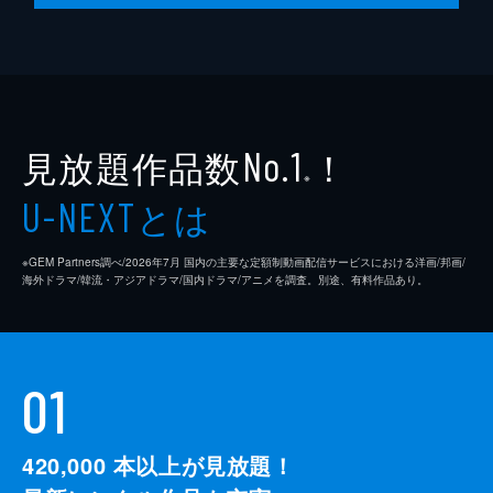
見放題作品数
！
No.1
※
とは
U-NEXT
※GEM Partners調べ/2026年7⽉ 国内の主要な定額制動画配信サービスにおける洋画/邦画/
海外ドラマ/韓流・アジアドラマ/国内ドラマ/アニメを調査。別途、有料作品あり。
01
420,000
本以上が見放題！