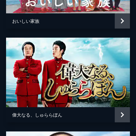
稲葉年哉
監督
坂下雄一郎
おいしい家族
脚本
坂下雄一郎
音楽
石塚徹
小沼理裕
製作
井田寛
偉大なる、しゅららぼん