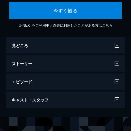
今すぐ観る
U-NEXTをご利用中／過去に利用したことがある方は
こちら
見どころ
ストーリー
エピソード
東京ウィンドオーケストラ
キャスト・スタッフ
74分
出演
樋口詩織
中西美帆
橘和也
小市慢太郎