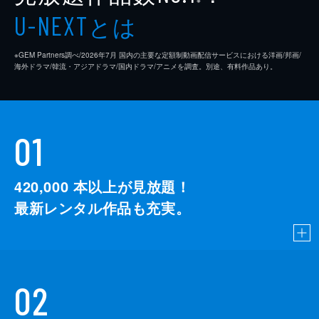
とは
U-NEXT
※GEM Partners調べ/2026年7⽉ 国内の主要な定額制動画配信サービスにおける洋画/邦画/
海外ドラマ/韓流・アジアドラマ/国内ドラマ/アニメを調査。別途、有料作品あり。
01
420,000
本以上が見放題！
最新レンタル作品も充実。
02