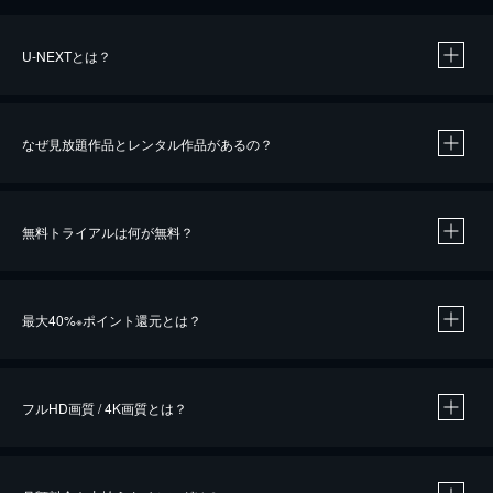
U-NEXTとは？
なぜ見放題作品とレンタル作品があるの？
無料トライアルは何が無料？
※
最大40%
ポイント還元とは？
※
※
作品によって必要なポイントが異なります。
フルHD画質 / 4K画質とは？