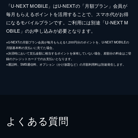
「U-NEXT MOBILE」はU-NEXTの「月額プラン」会員が
毎月もらえるポイントを活用することで、スマホ代がお得
になるモバイルプランです。ご利用には別途「U-NEXT M
OBILE」のお申し込みが必要となります。
※U-NEXTの月額プラン会員が毎月もらえる1,200円分のポイントを、U-NEXT MOBILEの
月額基本料の支払いに充てた場合。
※決済時において支払金額に相当するポイントを保有していない場合、差額分の料金はご登
録のクレジットカードでのお支払いとなります。
※通話料、SMS通信料、オプション（かけ放題など）の月額利用料は別途発生します。
よくある質問