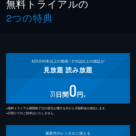
無料トライアルの
2つの特典
420,000
本以上の動画 /
210
誌以上の雑誌が
見放題
読み放題
0
31
日間
円
※
※無料トライアル期間終了日の翌日が属する月から月額料金が発生します。
※日割りでのご請求はいたしません。
最新作の
レンタルに使える