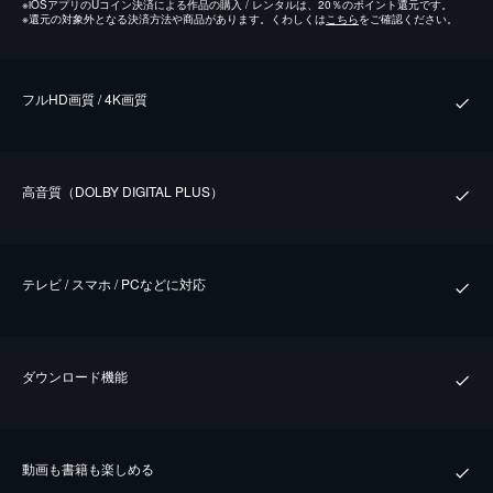
※
iOSアプリのUコイン決済による作品の購入 / レンタルは、20％のポイント還元です。
※
還元の対象外となる決済方法や商品があります。くわしくは
こちら
をご確認ください。
フルHD画質 / 4K画質
⾼⾳質（DOLBY DIGITAL PLUS）
テレビ / スマホ / PCなどに対応
ダウンロード機能
動画も書籍も楽しめる