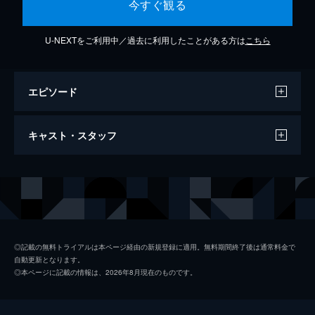
今すぐ観る
U-NEXTをご利用中／過去に利用したことがある方は
こちら
エピソード
モーニング娘。'14 『見返り美人』
キャスト・スタッフ
(Promotion Ver.)
5分
出演
モーニング娘。'14
◎記載の無料トライアルは本ページ経由の新規登録に適用。無料期間終了後は通常料金で
自動更新となります。
◎本ページに記載の情報は、2026年8月現在のものです。