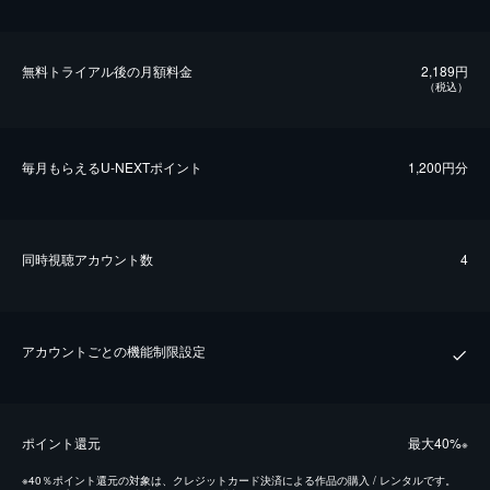
無料トライアル後の⽉額料金
2,189円
（税込）
毎⽉もらえるU-NEXTポイント
1,200円分
同時視聴アカウント数
4
アカウントごとの機能制限設定
ポイント還元
最⼤40%
※
※
40％ポイント還元の対象は、クレジットカード決済による作品の購入 / レンタルです。