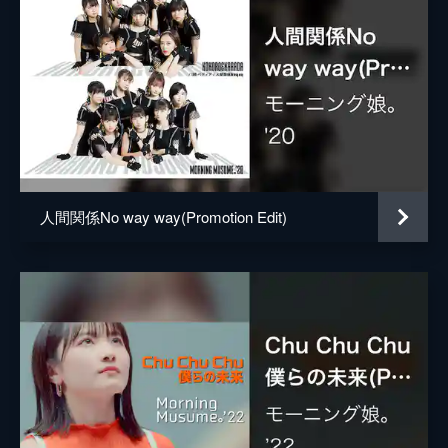
人間関係No way way(Promotion Edit)