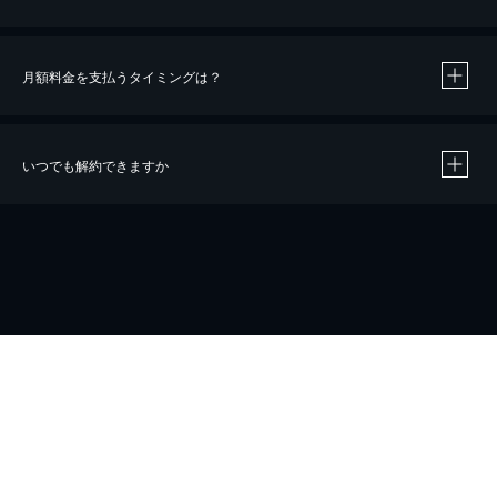
月額料金を支払うタイミングは？
※
40％ポイント還元の対象は、クレジットカード決済による作品の購入 / レンタルです。
※
iOSアプリのUコイン決済による作品の購入 / レンタルは、20％のポイント還元です。
※
還元の対象外となる決済方法や商品があります。くわしくは
こちら
をご確認ください。
いつでも解約できますか
こちら
ホーム
会社概要
プライバシー
お問い合わせ