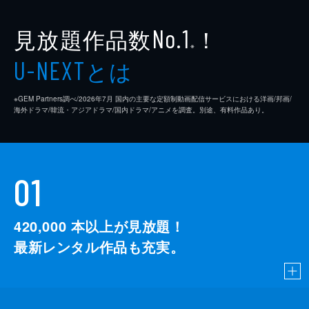
見放題作品数
！
No.1
※
とは
U-NEXT
※GEM Partners調べ/2026年7⽉ 国内の主要な定額制動画配信サービスにおける洋画/邦画/
海外ドラマ/韓流・アジアドラマ/国内ドラマ/アニメを調査。別途、有料作品あり。
01
420,000
本以上が見放題！
最新レンタル作品も充実。