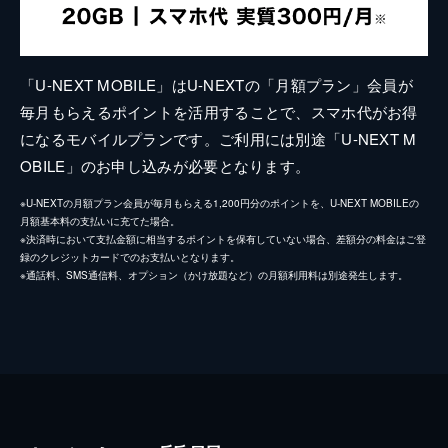
「U-NEXT MOBILE」はU-NEXTの「月額プラン」会員が
毎月もらえるポイントを活用することで、スマホ代がお得
になるモバイルプランです。ご利用には別途「U-NEXT M
OBILE」のお申し込みが必要となります。
※U-NEXTの月額プラン会員が毎月もらえる1,200円分のポイントを、U-NEXT MOBILEの
月額基本料の支払いに充てた場合。
※決済時において支払金額に相当するポイントを保有していない場合、差額分の料金はご登
録のクレジットカードでのお支払いとなります。
※通話料、SMS通信料、オプション（かけ放題など）の月額利用料は別途発生します。