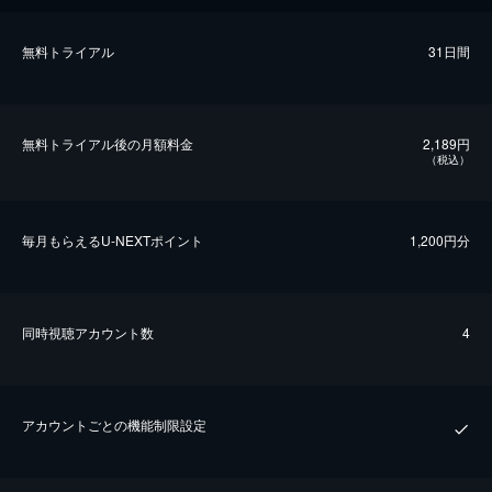
無料トライアル
31日間
無料トライアル後の⽉額料金
2,189円
（税込）
毎⽉もらえるU-NEXTポイント
1,200円分
同時視聴アカウント数
4
アカウントごとの機能制限設定