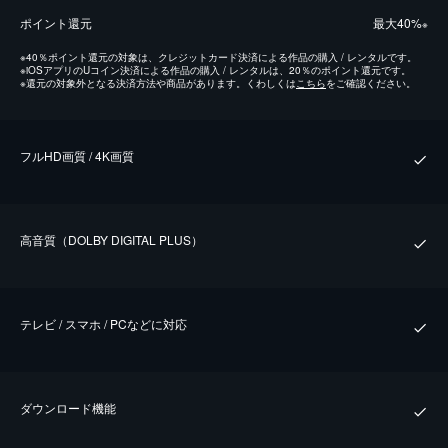
ポイント還元
最⼤40%
※
※
40％ポイント還元の対象は、クレジットカード決済による作品の購入 / レンタルです。
※
iOSアプリのUコイン決済による作品の購入 / レンタルは、20％のポイント還元です。
※
還元の対象外となる決済方法や商品があります。くわしくは
こちら
をご確認ください。
フルHD画質 / 4K画質
⾼⾳質（DOLBY DIGITAL PLUS）
テレビ / スマホ / PCなどに対応
ダウンロード機能