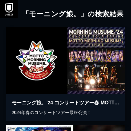
本文へスキップ
「モーニング娘。」の検索結果
モーニング娘。'24 コンサートツアー春 MOTTO MORNING MUSUME。FINAL
2024年春のコンサートツアー最終公演！