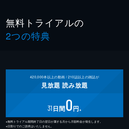
無料トライアルの
2つの特典
420,000
本以上の動画 /
210
誌以上の雑誌が
見放題
読み放題
0
31
日間
円
※
※無料トライアル期間終了日の翌日が属する月から月額料金が発生します。
※日割りでのご請求はいたしません。