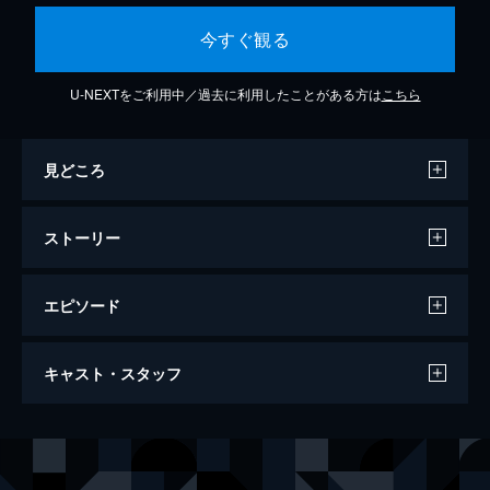
今すぐ観る
U-NEXTをご利用中／過去に利用したことがある方は
こちら
見どころ
ストーリー
エピソード
劇場版プリパラ み～んなでかがやけ！キ
キャスト・スタッフ
ラリン☆スターライブ！ひびきのコース
57分
声の出演
らぁら
茜屋日海夏
みれぃ
芹澤優