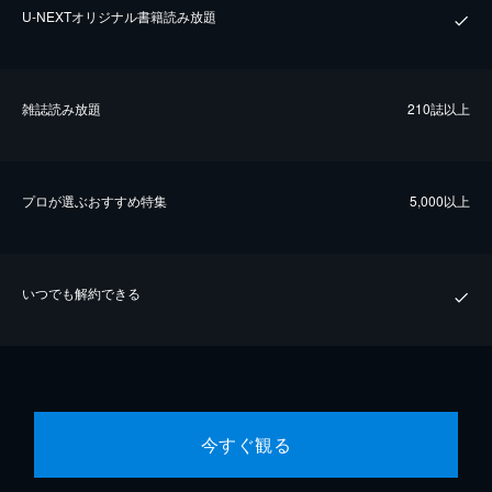
U-NEXTオリジナル書籍読み放題
雑誌読み放題
210誌以上
プロが選ぶおすすめ特集
5,000以上
いつでも解約できる
今すぐ観る