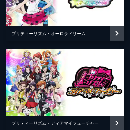
コスモ
山本希望
のん
田中美海
ちり
大森日雅
プリティーリズム・オーロラドリーム
ペッパー
山下七海
めが姉ぇ
伊藤かな恵
めが兄ぃ
諏訪部順一
梅干しの梅岡さん
山口勝平
総監督
森脇真琴
監督
大久保政雄
脚本
ふでやすかずゆき
原作
タカラトミーアーツ
プリティーリズム・ディアマイフューチャー
シンソフィア