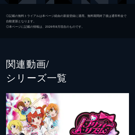
そふぃ
久保田未夢
◎記載の無料トライアルは本ページ経由の新規登録に適用。無料期間終了後は通常料金で
自動更新となります。
シオン
山北早紀
◎本ページに記載の情報は、2026年8月現在のものです。
ドロシー
澁谷梓希
レオナ
若井友希
あろま
牧野由依
関連動画/
みかん
渡部優衣
シリーズ⼀覧
ふわり
佐藤あずさ
あじみ
上田麗奈
ひびき
斎賀みつき
ファルル
赤崎千夏
ガァルル
真田アサミ