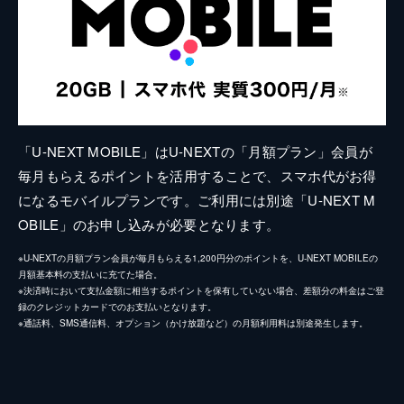
「U-NEXT MOBILE」はU-NEXTの「月額プラン」会員が
毎月もらえるポイントを活用することで、スマホ代がお得
になるモバイルプランです。ご利用には別途「U-NEXT M
OBILE」のお申し込みが必要となります。
※U-NEXTの月額プラン会員が毎月もらえる1,200円分のポイントを、U-NEXT MOBILEの
月額基本料の支払いに充てた場合。
※決済時において支払金額に相当するポイントを保有していない場合、差額分の料金はご登
録のクレジットカードでのお支払いとなります。
※通話料、SMS通信料、オプション（かけ放題など）の月額利用料は別途発生します。