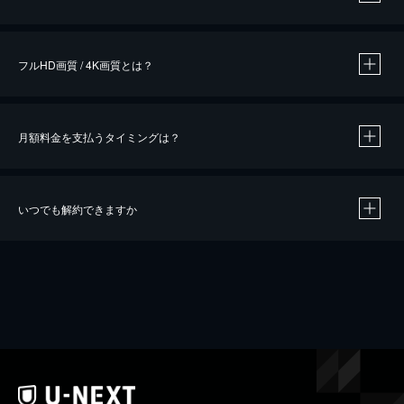
※
作品によって必要なポイントが異なります。
フルHD画質 / 4K画質とは？
月額料金を支払うタイミングは？
※
40％ポイント還元の対象は、クレジットカード決済による作品の購入 / レンタルです。
※
iOSアプリのUコイン決済による作品の購入 / レンタルは、20％のポイント還元です。
※
還元の対象外となる決済方法や商品があります。くわしくは
こちら
をご確認ください。
いつでも解約できますか
こちら