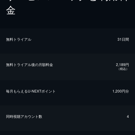
金
無料トライアル
31日間
無料トライアル後の⽉額料金
2,189円
（税込）
毎⽉もらえるU-NEXTポイント
1,200円分
同時視聴アカウント数
4