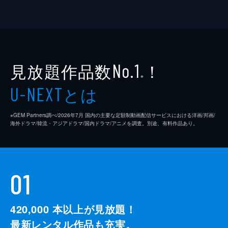
見放題作品数
！
No.1
※
とは
U-NEXT
※GEM Partners調べ/2026年7⽉ 国内の主要な定額制動画配信サービスにおける洋画/邦画/
海外ドラマ/韓流・アジアドラマ/国内ドラマ/アニメを調査。別途、有料作品あり。
01
420,000
本以上が見放題！
最新レンタル作品も充実。