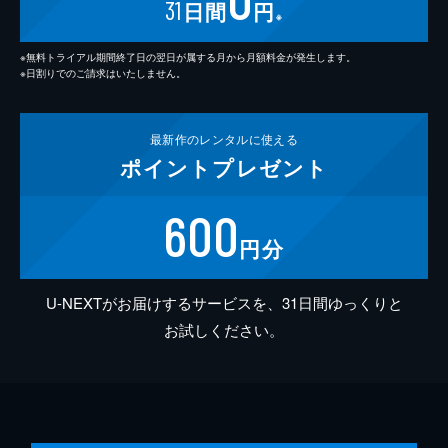
31
日間
円
※
※無料トライアル期間終了日の翌日が属する月から月額料金が発生します。
※日割りでのご請求はいたしません。
最新作の
レンタルに使える
ポイント
プレゼント
600
円分
U-NEXTがお届けするサービスを、31日間ゆっくりと
お試しください。