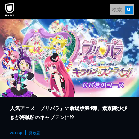
本文へスキップ
人気アニメ「プリパラ」の劇場版第4弾。紫京院ひび
きが海賊船のキャプテンに!?
2017年
見放題