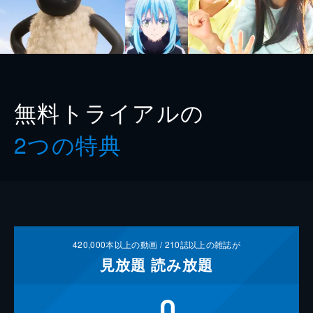
無料トライアルの
2つの特典
420,000
本以上の動画 /
210
誌以上の雑誌が
見放題
読み放題
0