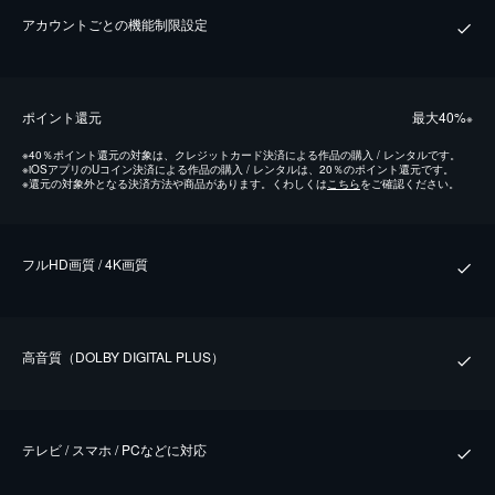
アカウントごとの機能制限設定
ポイント還元
最⼤40%
※
※
40％ポイント還元の対象は、クレジットカード決済による作品の購入 / レンタルです。
※
iOSアプリのUコイン決済による作品の購入 / レンタルは、20％のポイント還元です。
※
還元の対象外となる決済方法や商品があります。くわしくは
こちら
をご確認ください。
フルHD画質 / 4K画質
⾼⾳質（DOLBY DIGITAL PLUS）
テレビ / スマホ / PCなどに対応