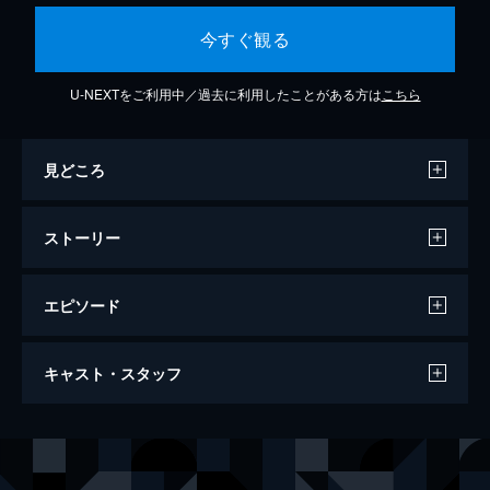
今すぐ観る
U-NEXTをご利用中／過去に利用したことがある方は
こちら
見どころ
ストーリー
エピソード
悪と仮面のルール
キャスト・スタッフ
139分
出演
久喜文宏
玉木宏
久喜香織
新木優子