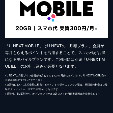
「U-NEXT MOBILE」はU-NEXTの「月額プラン」会員が
毎月もらえるポイントを活用することで、スマホ代がお得
になるモバイルプランです。ご利用には別途「U-NEXT M
OBILE」のお申し込みが必要となります。
※U-NEXTの月額プラン会員が毎月もらえる1,200円分のポイントを、U-NEXT MOBILEの
月額基本料の支払いに充てた場合。
※決済時において支払金額に相当するポイントを保有していない場合、差額分の料金はご登
録のクレジットカードでのお支払いとなります。
※通話料、SMS通信料、オプション（かけ放題など）の月額利用料は別途発生します。