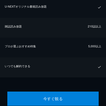
U-NEXTオリジナル書籍読み放題
雑誌読み放題
210誌以上
プロが選ぶおすすめ特集
5,000以上
いつでも解約できる
今すぐ観る