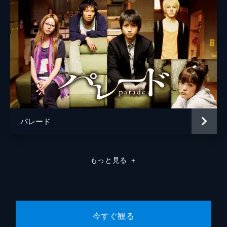
製作
坂本敏明
本田晋一郎
小西啓介
セオドール・ミラー
パレード
もっと見る
＋
今すぐ観る