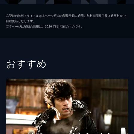
伊藤亮祐
吉沢亮
◎記載の無料トライアルは本ページ経由の新規登録に適用。無料期間終了後は通常料金で
自動更新となります。
野呂真愛
◎本ページに記載の情報は、2026年8月現在のものです。
呉汝俊
亀石侑里
尾上寛之
おすすめ
小林且弥
渡辺奈緒子
板垣李光人
小林真穂
渡邉翔
岩井拳士朗