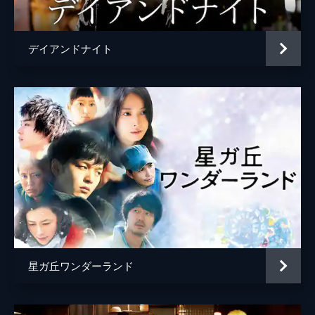
今野祐輔
ちずみ
デイアンドナイト
坂井絢香
橋本さとし
久喜幹彦
中村達也
探偵・榊原
光石研
久喜捷三
村井國夫
刑事・会田
柄本明
監督
中村哲平
脚本
黒岩勉
星ガ丘ワンダーランド
原作
中村文則
音楽
佐藤和郎