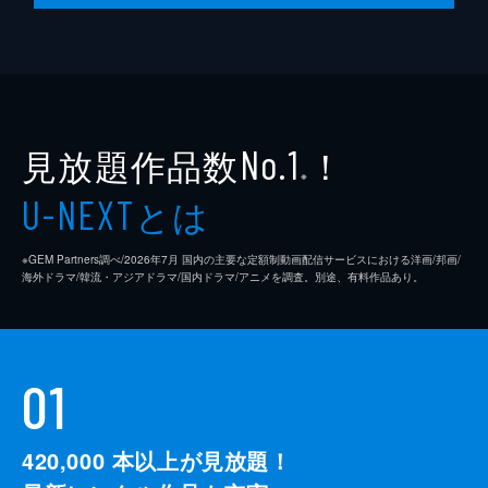
見放題作品数
！
No.1
※
とは
U-NEXT
※GEM Partners調べ/2026年7⽉ 国内の主要な定額制動画配信サービスにおける洋画/邦画/
海外ドラマ/韓流・アジアドラマ/国内ドラマ/アニメを調査。別途、有料作品あり。
01
420,000
本以上が見放題！