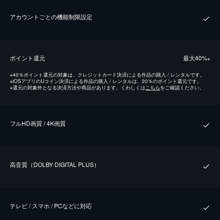
アカウントごとの機能制限設定
ポイント還元
最⼤40%
※
※
40％ポイント還元の対象は、クレジットカード決済による作品の購入 / レンタルです。
※
iOSアプリのUコイン決済による作品の購入 / レンタルは、20％のポイント還元です。
※
還元の対象外となる決済方法や商品があります。くわしくは
こちら
をご確認ください。
フルHD画質 / 4K画質
⾼⾳質（DOLBY DIGITAL PLUS）
テレビ / スマホ / PCなどに対応