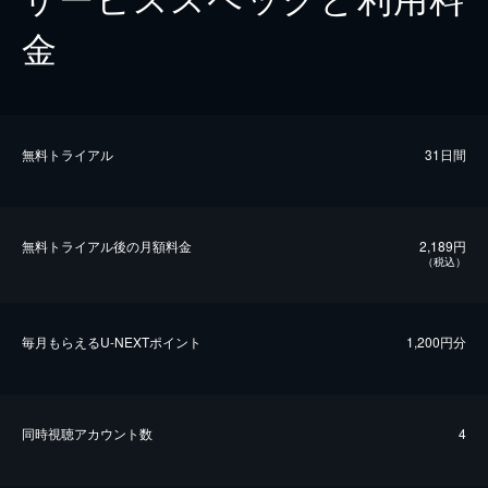
金
無料トライアル
31日間
無料トライアル後の⽉額料金
2,189円
（税込）
毎⽉もらえるU-NEXTポイント
1,200円分
同時視聴アカウント数
4