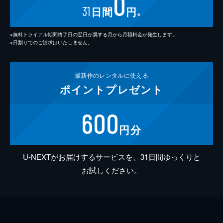
0
31
日間
円
※
※無料トライアル期間終了日の翌日が属する月から月額料金が発生します。
※日割りでのご請求はいたしません。
最新作の
レンタルに使える
ポイント
プレゼント
600
円分
U-NEXTがお届けするサービスを、31日間ゆっくりと
お試しください。