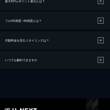
最大40%
ポイント還元とは？
※
※
作品によって必要なポイントが異なります。
フルHD画質 / 4K画質とは？
月額料金を支払うタイミングは？
※
40％ポイント還元の対象は、クレジットカード決済による作品の購入 / レンタルです。
※
iOSアプリのUコイン決済による作品の購入 / レンタルは、20％のポイント還元です。
※
還元の対象外となる決済方法や商品があります。くわしくは
こちら
をご確認ください。
いつでも解約できますか
こちら