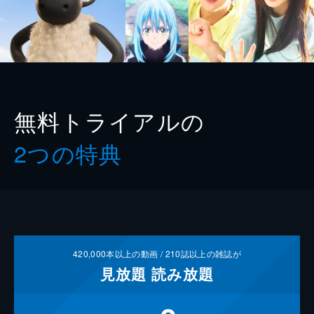
無料トライアルの
2つの特典
420,000
本以上の動画 /
210
誌以上の雑誌が
見放題
読み放題