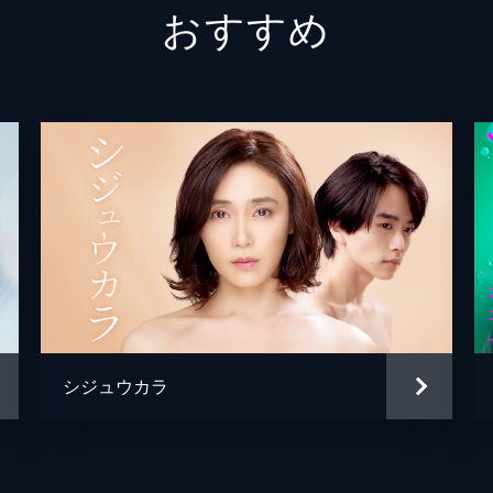
おすすめ
方、お兄さんは「これが世間から見た僕のイメージなんだよ」
大西信
青井乃
齊藤な
学校の掃除用具庫で担任の形切と会っていた。自ら誘拐犯を名
佐々木
のだ。幸は形切に「先生と暮らしたいから、あの動画を消して
雛形あ
木下ほ
を廃墟と化したホテルに連れていく。幸は「ねえお兄さん、こ
本田隆
は浮かない顔。幸は「本当は私を誘拐するつもりなかったんで
シジュウカラ
玉澤恭
保木本