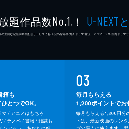
放題作品数
！
No.1
U-NEXT
い、彼女を堤防の下に転落させてしまった幸。しかし、真希の
※
は「真希って子の話していたことは、君の本心の一部だよ」と
26年7⽉ 国内の主要な定額制動画配信サービスにおける洋画/邦画/海外ドラマ/韓流・アジアドラマ/国内ドラ
たことにされてしまったお兄さん。警察に追われるなか、幸も
03
を感じ始めていた。そして、お兄さんは幸を連れてある場所へ
書籍も
毎月もらえる
XTひとつでOK。
1,200
ポイントでお
ドラマ / アニメはもちろ
毎月もらえる1,200円分
/ ラノベ / 書籍 / 雑誌も
トは、最新映画のレンタ
インアップ。あなたの好
ガの購入に使えます。翌