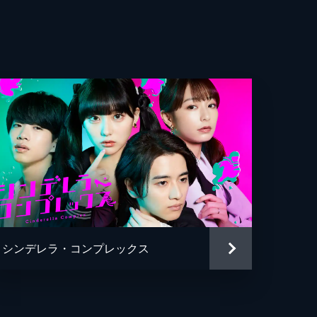
と
満
乃
ぎさ
乗
舞香
ほ
きこ
うか
こ
一
し
シンデレラ・コンプレックス
平
真也