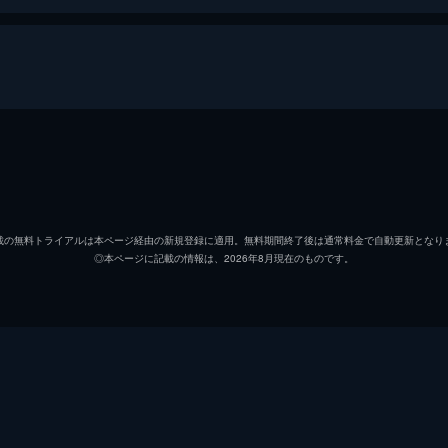
経過。警察が行方を追っているというニュースをワンルームマ
14歳の少女と、銀髪でマスク姿の男だった。少女は男にある
幸
山田杏
お兄さん
上杉柊
載の無料トライアルは本ページ経由の新規登録に適用。無料期間終了後は通常料金で自動更新となり
◎本ページに記載の情報は、2026年8月現在のものです。
戸塚純
ん。「お兄さんとデートしたい」という幸の願いで、2人は初
菓子屋で指輪の付いたお菓子を買ってもらい、上機嫌の幸だっ
清水伸
わたな
赤座美
と名乗る男の動画がアップされる。「お兄さんはこんな人じゃ