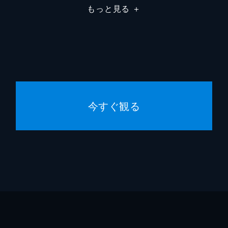
もっと見る
＋
幸。家では母親からの暴力、学校ではいじめ、さらに担任の形
はくり
「あの家も今までの自分もなしにして、自分のために生きよう
原田智
さんは「結婚式はできないし、君を好きでもない」と告げる。
今すぐ観る
に暮らし始めた目的であり、満足している幸を見ることが幸せ
ら海が見える新しいワンルームで暮らし始める。初めて見る海
お兄さんはこの逃避行が果たしていつまで続くのかと不安を抱