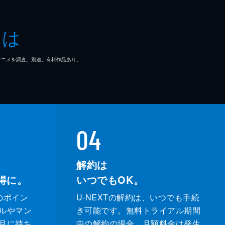
とは
姿
言
マ/アニメを調査。別途、有料作品あり。
こ
04
向
解約は
得に。
いつでもOK。
のポイン
U-NEXTの解約は、いつでも手続
ルやマン
き可能です。無料トライアル期間
月に持ち
中の解約の場合、月額料金は発生