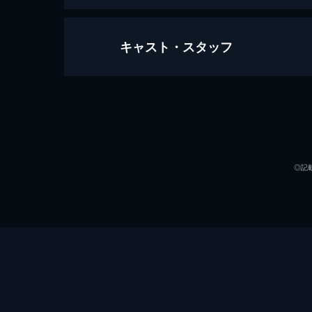
キャスト・スタッフ
#1 名前を捨てた少女
中学2年生の少女が失踪し、1週間が
ョンで見ている男女がいた。当事者の
を提案する。
出演
24分
#2 嘘と本音
◎記
ワンルームで暮らし始めた幸とお兄さ
て外に出かけることに。路地裏の駄
が…。
24分
#3 消えた写真
「俺が14歳少女誘拐事件の犯人」