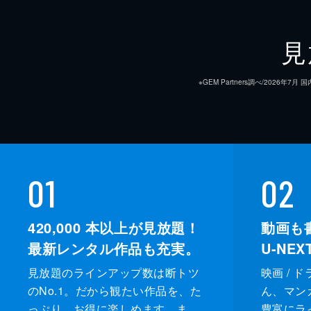
24分
#9 ゲームの終わり
見
警察に通報しようとした真希ともみあ
はそこになく幸は混乱する。お兄さん
※GEM Partners調べ/20
い…。
24分
#10 最終回 永遠の眠り
形切の策略により、彼をナイフで刺し
01
02
の逃避行に終わりが近づいていること
かう。
420,000
本以上が見放題！
動画も
24分
最新レンタル作品も充実。
U-NE
見放題のラインアップ数は断トツ
映画 / 
のNo.1。だから観たい作品を、た
ん、マンガ 
っぷり、お得に楽しめます。ま
豊富にラ