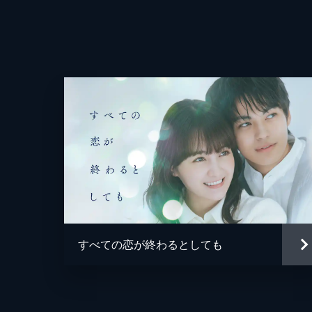
い！」と幸が怒りをあらわにする一
淡々としていた。
24分
#4 愉快犯の罠
ワンルームから姿を消した幸は、中
り、動画をアップした男は形切だった
しい」と頼むが…。
24分
#5 廃墟の結婚式
形切の策略から逃れた幸は、お兄さん
監督
で結婚しよう！」と言うが、お兄さん
すべての恋が終わるとしても
ょ？」と尋ねる。
24分
脚本