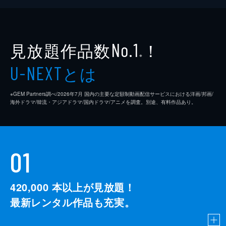
か？その理由を聞いた野上朝美と小野田和樹
は、川原との交渉を義波に託す。
30分
見放題作品数
！
No.1
※
とは
U-NEXT
※GEM Partners調べ/2026年7⽉ 国内の主要な定額制動画配信サービスにおける洋画/邦画/
海外ドラマ/韓流・アジアドラマ/国内ドラマ/アニメを調査。別途、有料作品あり。
01
420,000
本以上が見放題！
最新レンタル作品も充実。