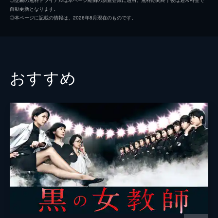
自動更新となります。
青山和典は娘の佑香に見送られながら再就職
小野田和樹
渡部秀
◎本ページに記載の情報は、2026年8月現在のものです。
の面接へ向かうが、社員に扮した義波に案内
町田
水橋研二
された会場は、異様な雰囲気のショーパブだ
った。店内には離婚裁判の相談に来た男と、
安田
ぼくもとさきこ
不眠症改善セミナーにきた女がおり…。
26分
伊庭果菜子
夏菜
おすすめ
#3 第03話 「コールド・ケース」
志尾
田山涼成
朝美と和樹は、ある目的で河田を殺害。先を
越された義波は車で逃亡できないよう細工
監督
小林勇貴
し、2人を妨害する。一方、報告を受けたテ
イカーは、安田に2人を探るよう指示。安田
小路紘史
は雨の 夜道を歩く2人に車で接触を試みる。
西村喜廣
30分
#4 第04話 「グラスタンク」
脚本
継田淳
高校の同級生・結衣子から呼び出された美咲
は、見ず知らずの義波を突然紹介される。2
小峯裕之
年前に遺体で発見された親友・菅野希の復讐
原作
日野草
を頼んだという。困惑する美咲だったが、復
讐に向け話はどんどん進んでいき…。
音楽
中川孝