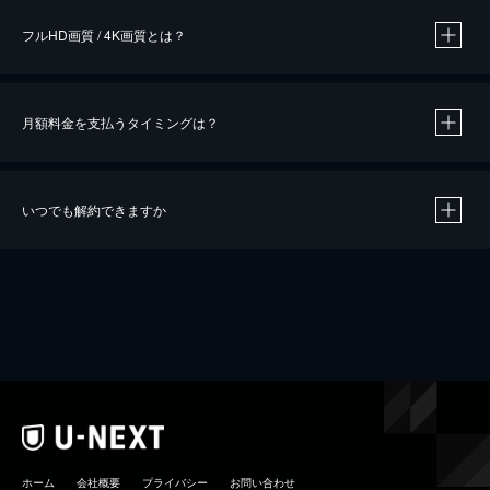
フルHD画質 / 4K画質とは？
月額料金を支払うタイミングは？
※
40％ポイント還元の対象は、クレジットカード決済による作品の購入 / レンタルです。
※
iOSアプリのUコイン決済による作品の購入 / レンタルは、20％のポイント還元です。
※
還元の対象外となる決済方法や商品があります。くわしくは
こちら
をご確認ください。
いつでも解約できますか
こちら
ホーム
会社概要
プライバシー
お問い合わせ