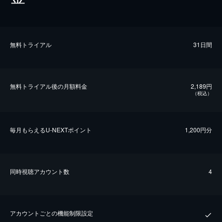
無料トライアル
31日間
無料トライアル後の⽉額料金
2,189円
（税込）
毎⽉もらえるU-NEXTポイント
1,200円分
同時視聴アカウント数
4
アカウントごとの機能制限設定