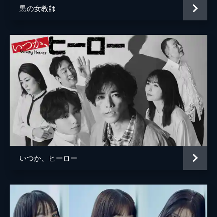
30分
黒の女教師
#5 第05話 「ナイト・ジャーニー」
正義の執行…。北尾英司は負傷した足を引き
ずりながら、仲間を裏切った自分にそう言い
聞かせていた。そんななか、妻と息子のもと
に帰るため立ち寄った金券ショップで、妻と
の思い出の映画のチケットに目が留まる。
30分
#6 第06話 「象の鎖」
義波とテイカーは不可解な点が多い案件を野
上朝美と小野田和樹に託す。突然の初仕事に
戸惑いつつ、2人は依頼人が住む超高級タワ
ーマンションを訪れる。依頼人の三島真緒と
長谷田時子は異質な友情で繋がっていて…。
いつか、ヒーロー
30分
#7 第07話 「スプリング・ブレイク」
一軒家カフェで働く店長と従業員たち。ある
日、店を訪れた男が「スプリング・ブレイ
ク」を注文する。その言葉が、店長の隠され
た過去と、従業員たちの運命を揺るがす。