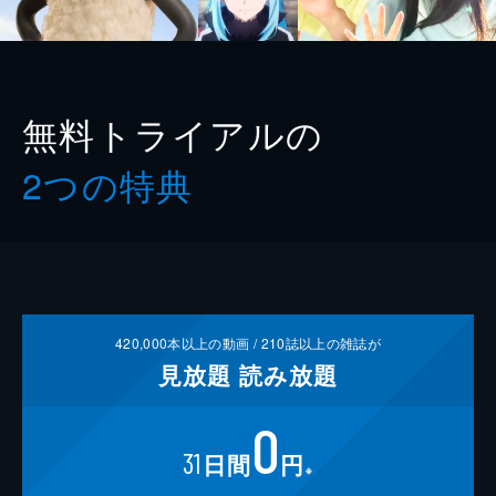
無料トライアルの
2つの特典
420,000
本以上の動画 /
210
誌以上の雑誌が
見放題
読み放題
0
31
日間
円
※