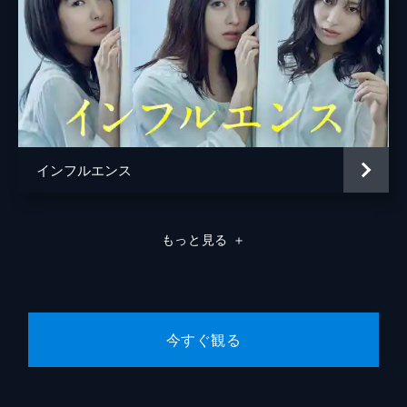
30分
#8 第08話 「バビロン」
復讐代行業者・義波は、依頼人の復讐を遂行
するため爆破事件の現場へ。生き残った人々
が疑心暗鬼に陥る中、義波は真の黒幕と対峙
する。
30分
インフルエンス
#9 第09話 「キャッチャー・イン・ザ・ラ
イ」
山崎邦夫は商店街で1人汗だくで焦ってい
た。幼い息子が姿を消したからだ。声を掛け
もっと見る
＋
てきた男女に事実を打ち明けていると、「瑛
輔くんを誘拐した」という電話が入る。山崎
は目撃した不審な男を追いかけるが…。
29分
#10 第10話 「リベンジャー」
今すぐ観る
地下アイドル・血ノ池ぴちがライブ中に感電
死した。その死を受けて幼馴染みの川原秀斗
は復讐を依頼。事故死なのになぜ復讐なの