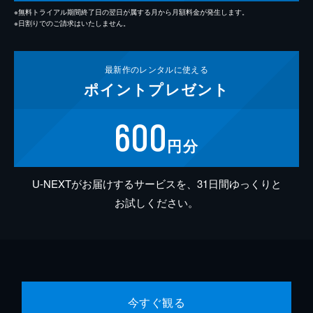
※無料トライアル期間終了日の翌日が属する月から月額料金が発生します。
※日割りでのご請求はいたしません。
最新作の
レンタルに使える
ポイント
プレゼント
600
円分
U-NEXTがお届けするサービスを、31日間ゆっくりと
お試しください。
今すぐ観る