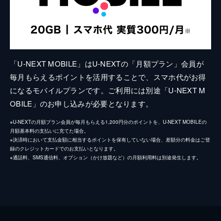
「U-NEXT MOBILE」はU-NEXTの「月額プラン」会員が
毎月もらえるポイントを活用することで、スマホ代がお得
になるモバイルプランです。ご利用には別途「U-NEXT M
OBILE」のお申し込みが必要となります。
※U-NEXTの月額プラン会員が毎月もらえる1,200円分のポイントを、U-NEXT MOBILEの
月額基本料の支払いに充てた場合。
※決済時において支払金額に相当するポイントを保有していない場合、差額分の料金はご登
録のクレジットカードでのお支払いとなります。
※通話料、SMS通信料、オプション（かけ放題など）の月額利用料は別途発生します。