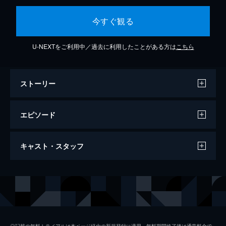
今すぐ観る
U-NEXTをご利用中／過去に利用したことがある方は
こちら
ストーリー
エピソード
#1 第01話 「バベル」
キャスト・スタッフ
伏見廉也は高層ビルの展望室で突然ショット
ガンを乱射し、客全員を人質に取った。フロ
アが騒然とするなか、伏見は高校で同級生だ
出演
義波（尾崎冬矢）
吉沢亮
った岡本を呼びだす。これは10年前のある出
テイカー
森川葵
来事に端を発する岡本への復讐劇だった。
23分
野上朝美
小野ゆり子
#2 第02話 「ピース・メイカー」
◎記載の無料トライアルは本ページ経由の新規登録に適用。無料期間終了後は通常料金で