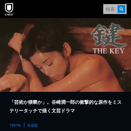
本文へスキップ
「芸術か猥褻か」。谷崎潤一郎の衝撃的な原作をミス
テリータッチで描く文芸ドラマ
1997年
見放題