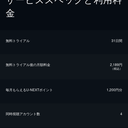
金
無料トライアル
31日間
無料トライアル後の⽉額料金
2,189円
（税込）
毎⽉もらえるU-NEXTポイント
1,200円分
同時視聴アカウント数
4