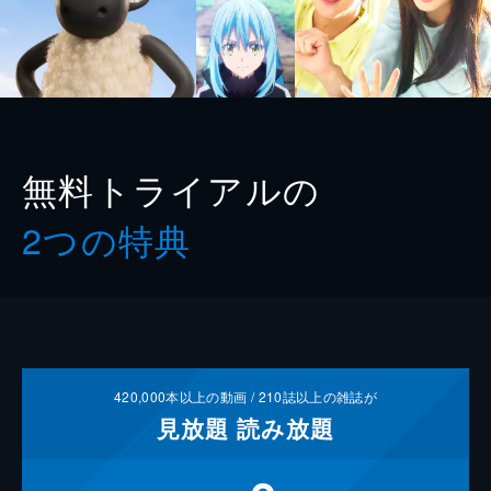
無料トライアルの
2つの特典
420,000
本以上の動画 /
210
誌以上の雑誌が
見放題
読み放題