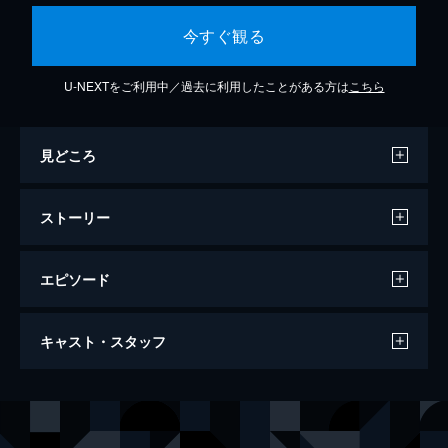
今すぐ観る
U-NEXTをご利用中／過去に利用したことがある方は
こちら
見どころ
ストーリー
エピソード
鍵 ＴＨＥ ＫＥＹ
キャスト・スタッフ
96分
出演
安西郁子
川島なお美
安西宗一郎
柄本明