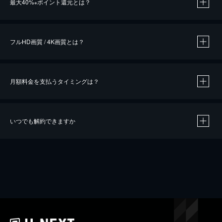
最大40%
ポイント還元とは？
※
※
作品によって必要なポイントが異なります。
フルHD画質 / 4K画質とは？
月額料金を支払うタイミングは？
※
40％ポイント還元の対象は、クレジットカード決済による作品の購入 / レンタルです。
※
iOSアプリのUコイン決済による作品の購入 / レンタルは、20％のポイント還元です。
※
還元の対象外となる決済方法や商品があります。くわしくは
こちら
をご確認ください。
いつでも解約できますか
こちら