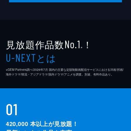
見放題作品数
！
No.1
※
とは
U-NEXT
※GEM Partners調べ/2026年7⽉ 国内の主要な定額制動画配信サービスにおける洋画/邦画/
海外ドラマ/韓流・アジアドラマ/国内ドラマ/アニメを調査。別途、有料作品あり。
01
420,000
本以上が見放題！