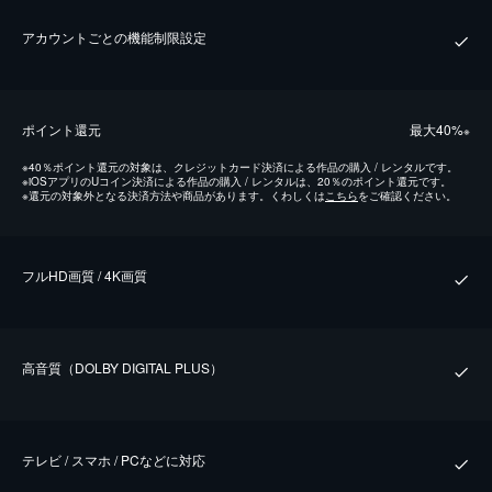
アカウントごとの機能制限設定
ポイント還元
最⼤40%
※
※
40％ポイント還元の対象は、クレジットカード決済による作品の購入 / レンタルです。
※
iOSアプリのUコイン決済による作品の購入 / レンタルは、20％のポイント還元です。
※
還元の対象外となる決済方法や商品があります。くわしくは
こちら
をご確認ください。
フルHD画質 / 4K画質
⾼⾳質（DOLBY DIGITAL PLUS）
テレビ / スマホ / PCなどに対応