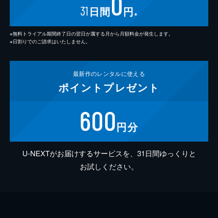
0
31
日間
円
※
※無料トライアル期間終了日の翌日が属する月から月額料金が発生します。
※日割りでのご請求はいたしません。
最新作の
レンタルに使える
ポイント
プレゼント
600
円分
U-NEXTがお届けするサービスを、31日間ゆっくりと
お試しください。