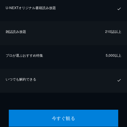
U-NEXTオリジナル書籍読み放題
雑誌読み放題
210誌以上
プロが選ぶおすすめ特集
5,000以上
いつでも解約できる
今すぐ観る