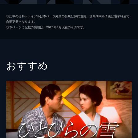
木村健一
大沢樹生
◎記載の無料トライアルは本ページ経由の新規登録に適用。無料期間終了後は通常料金で
自動更新となります。
安西敏子
辻香緒里
◎本ページに記載の情報は、2026年8月現在のものです。
相馬博士
今井健二
児島医師
三谷昇
森槇子
二木てるみ
おすすめ
タキ
広岡由里子
看護婦
山口杏子
監督
池田敏春
原作
谷崎潤一郎
音楽
本多俊之
製作
黒澤満