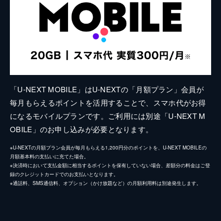
「U-NEXT MOBILE」はU-NEXTの「月額プラン」会員が
毎月もらえるポイントを活用することで、スマホ代がお得
になるモバイルプランです。ご利用には別途「U-NEXT M
OBILE」のお申し込みが必要となります。
※U-NEXTの月額プラン会員が毎月もらえる1,200円分のポイントを、U-NEXT MOBILEの
月額基本料の支払いに充てた場合。
※決済時において支払金額に相当するポイントを保有していない場合、差額分の料金はご登
録のクレジットカードでのお支払いとなります。
※通話料、SMS通信料、オプション（かけ放題など）の月額利用料は別途発生します。