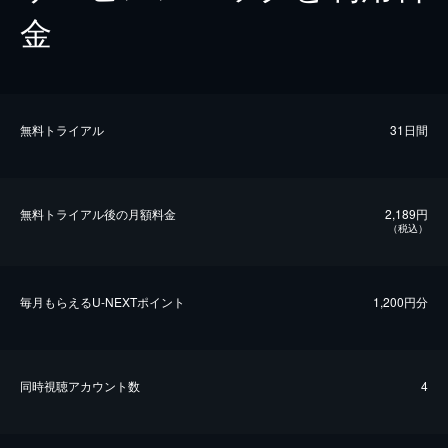
金
無料トライアル
31日間
無料トライアル後の⽉額料金
2,189円
（税込）
毎⽉もらえるU-NEXTポイント
1,200円分
同時視聴アカウント数
4