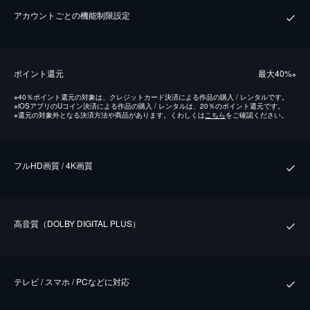
アカウントごとの機能制限設定
ポイント還元
最⼤40%
※
※
40％ポイント還元の対象は、クレジットカード決済による作品の購入 / レンタルです。
※
iOSアプリのUコイン決済による作品の購入 / レンタルは、20％のポイント還元です。
※
還元の対象外となる決済方法や商品があります。くわしくは
こちら
をご確認ください。
フルHD画質 / 4K画質
⾼⾳質（DOLBY DIGITAL PLUS）
テレビ / スマホ / PCなどに対応