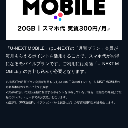
「U-NEXT MOBILE」はU-NEXTの「月額プラン」会員が
毎月もらえるポイントを活用することで、スマホ代がお得
になるモバイルプランです。ご利用には別途「U-NEXT M
OBILE」のお申し込みが必要となります。
※U-NEXTの月額プラン会員が毎月もらえる1,200円分のポイントを、U-NEXT MOBILEの
月額基本料の支払いに充てた場合。
※決済時において支払金額に相当するポイントを保有していない場合、差額分の料金はご登
録のクレジットカードでのお支払いとなります。
※通話料、SMS通信料、オプション（かけ放題など）の月額利用料は別途発生します。