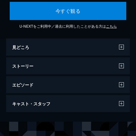
今すぐ観る
U-NEXTをご利用中／過去に利用したことがある方は
こちら
見どころ
ストーリー
エピソード
ゴーストRE:BIRTH 仮面ライダースペク
キャスト・スタッフ
ター
64分
出演
山本涼介
磯村勇斗