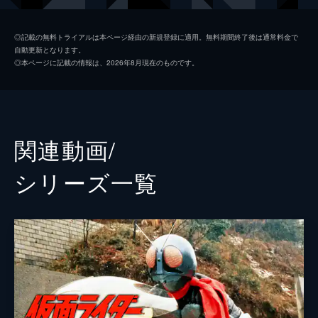
大沢ひかる
◎記載の無料トライアルは本ページ経由の新規登録に適用。無料期間終了後は通常料金で
自動更新となります。
柳喬之
◎本ページに記載の情報は、2026年8月現在のものです。
工藤美桜
山本浩司
かでなれおん
関連動画/
聡太郎
シリーズ⼀覧
高岩成二
佐野泰臣
溝口琢矢
勧修寺玲旺
マーシュ彩