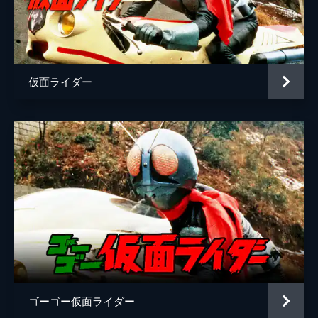
森下能幸
勝野洋
西銘駿
仮面ライダー
ジェームス小野田
監督
上堀内佳寿也
脚本
福田卓郎
原作
石ノ森章太郎
音楽
坂部剛
ゴーゴー仮面ライダー