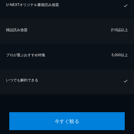
U-NEXTオリジナル書籍読み放題
雑誌読み放題
210誌以上
プロが選ぶおすすめ特集
5,000以上
いつでも解約できる
今すぐ観る