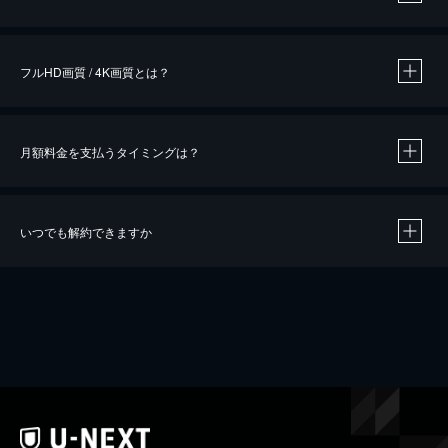
※
作品によって必要なポイントが異なります。
フルHD画質 / 4K画質とは？
月額料金を支払うタイミングは？
※
40％ポイント還元の対象は、クレジットカード決済による作品の購入 / レンタルです。
※
iOSアプリのUコイン決済による作品の購入 / レンタルは、20％のポイント還元です。
※
還元の対象外となる決済方法や商品があります。くわしくは
こちら
をご確認ください。
いつでも解約できますか
こちら