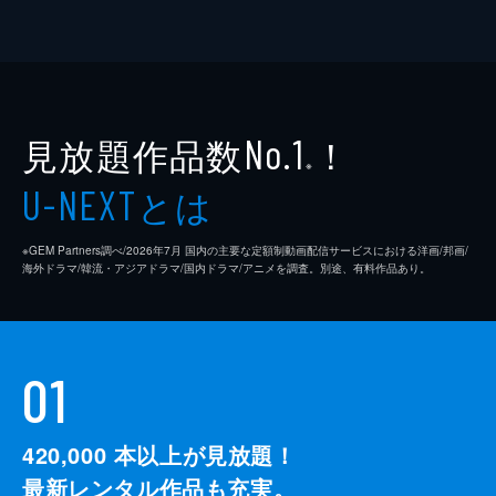
見放題作品数
！
No.1
※
とは
U-NEXT
※GEM Partners調べ/2026年7⽉ 国内の主要な定額制動画配信サービスにおける洋画/邦画/
海外ドラマ/韓流・アジアドラマ/国内ドラマ/アニメを調査。別途、有料作品あり。
01
420,000
本以上が見放題！
最新レンタル作品も充実。