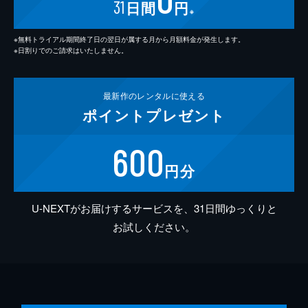
31
日間
円
※
※無料トライアル期間終了日の翌日が属する月から月額料金が発生します。
※日割りでのご請求はいたしません。
最新作の
レンタルに使える
ポイント
プレゼント
600
円分
U-NEXTがお届けするサービスを、31日間ゆっくりと
お試しください。