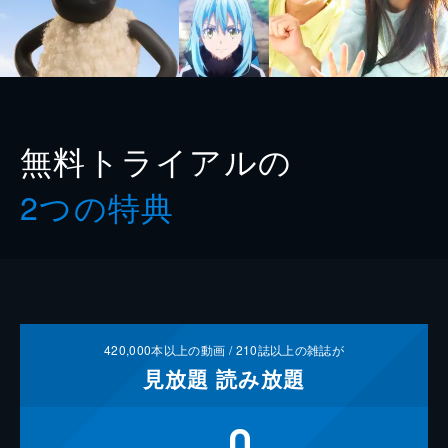
無料トライアルの
2つの特典
420,000
本以上の動画 /
210
誌以上の雑誌が
見放題
読み放題
0