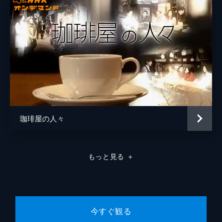
を起こした古参教員・小笠原（阿南健治）か
ら、「今の千葉進塾には吾郎が描いた理想は
ない」と言われた千明は、孤立感を深める。
49分
（５） 「いつか未来に」（最終回）
千明（永作博美）は“塾による学校経営”とい
う新たな夢を抱いていた。だが次女・蘭（大
政絢）の個人指導塾で不祥事が発生。責任を
感じて経営の一線から身を引く。そして平成
１９年、家族に見守られて生涯を終えた。塾
教育と歩んだそんな千明との年月を吾郎（高
珈琲屋の人々
橋一生）がつづった「みかづき」を読み終え
た一郎（工藤阿須加）は子どもたちへのボラ
ンティア授業に共鳴してくれた阿里（岡本
もっと見る
＋
玲）に背中を押され手応えを感じ始める。
49分
今すぐ観る