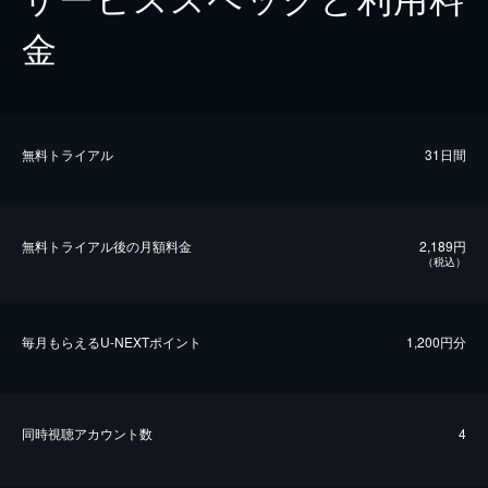
金
無料トライアル
31日間
無料トライアル後の⽉額料金
2,189円
（税込）
毎⽉もらえるU-NEXTポイント
1,200円分
同時視聴アカウント数
4