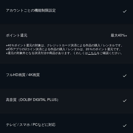
アカウントごとの機能制限設定
ポイント還元
最⼤40%
※
※
40％ポイント還元の対象は、クレジットカード決済による作品の購入 / レンタルです。
※
iOSアプリのUコイン決済による作品の購入 / レンタルは、20％のポイント還元です。
※
還元の対象外となる決済方法や商品があります。くわしくは
こちら
をご確認ください。
フルHD画質 / 4K画質
⾼⾳質（DOLBY DIGITAL PLUS）
テレビ / スマホ / PCなどに対応