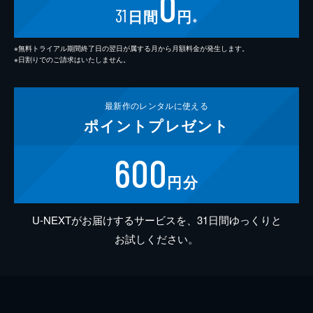
0
31
日間
円
※
※無料トライアル期間終了日の翌日が属する月から月額料金が発生します。
※日割りでのご請求はいたしません。
最新作の
レンタルに使える
ポイント
プレゼント
600
円分
U-NEXTがお届けするサービスを、31日間ゆっくりと
お試しください。