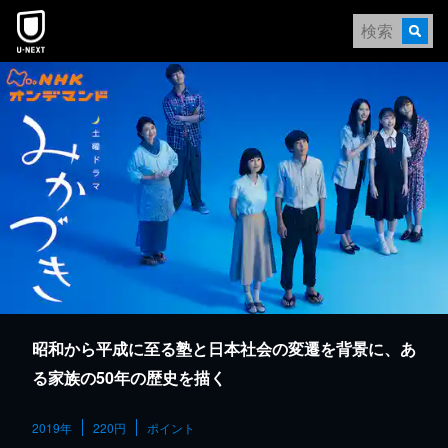
本文へスキップ
昭和から平成に至る塾と日本社会の変遷を背景に、あ
る家族の50年の歴史を描く
2019年
220円
ポイント