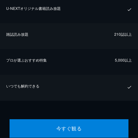
U-NEXTオリジナル書籍読み放題
雑誌読み放題
210誌以上
プロが選ぶおすすめ特集
5,000以上
いつでも解約できる
今すぐ観る