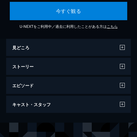
今すぐ観る
U-NEXTをご利用中／過去に利用したことがある方は
こちら
見どころ
ストーリー
エピソード
（１） 「輝く瞳」
キャスト・スタッフ
就職出来ずアルバイト生活の一郎（工藤阿須
加）は、伝説的塾講師、祖父・大島吾郎（高
橋一生）と、塾経営のパイオニア、祖母・千
出演
大島吾郎
高橋一生
明（永作博美）の存在が重荷で、教育に携わ
上田一郎
工藤阿須加