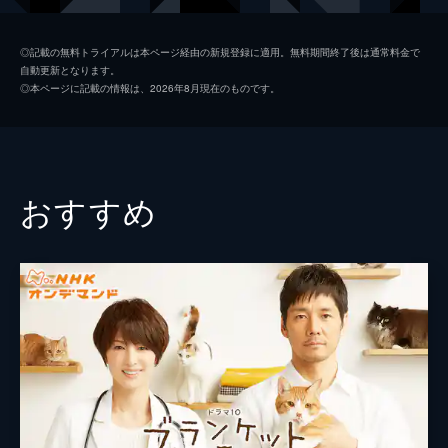
るのを避けてきた。だが授業から落ちこぼ
れ、塾にも通えない子供の存在を知り、心を
大島蘭
大政絢
動かされる。そんな時、一郎は吾郎から「み
◎記載の無料トライアルは本ページ経由の新規登録に適用。無料期間終了後は通常料金で
かづき」という新しい著作の原稿を渡され
自動更新となります。
大島菜々美
桜井日奈子
る。そこには昭和３６年から半世紀にわたる
◎本ページに記載の情報は、2026年8月現在のものです。
吾郎と千明、家族と塾の歴史が記されてい
勝見正明
勝矢
た。
一枝
壇蜜
49分
（２） 「我が家は学習塾」
国分寺努
六角精児
おすすめ
昭和３９年。吾郎（高橋一生）と千明（永作
博美）が始めた塾の経営は軌道に乗る一方、
永澤寛子
小柳友貴美
塾批判も広がり始め、長女・蕗子（鎌田英怜
美鈴
田牧そら
奈）がいじめにあう。そんな中、大手塾の進
出に危機感を抱く千明は、生き残りのため個
蕗子（少女時代）
鎌田英怜奈
人塾同士の合併による経営拡大を目指してい
た。合併相手の勝見（勝矢）と意気投合した
上田（大島）蕗子
黒川芽以
吾郎だが、塾経営拡大には反対だと千明に告
赤坂頼子
風吹ジュン
げ、ふたりの考えの違いも明らかになる。そ
こに蕗子が姿を消すという事件が起き――。
大島（赤坂）千明
永作博美
49分