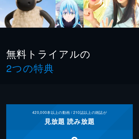
無料トライアルの
2つの特典
420,000
本以上の動画 /
210
誌以上の雑誌が
見放題
読み放題