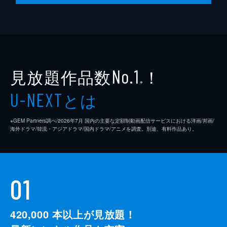
見放題作品数
！
No.1
※
とは
U-NEXT
※GEM Partners調べ/2026年7⽉ 国内の主要な定額制動画配信サービスにおける洋画/邦画/
海外ドラマ/韓流・アジアドラマ/国内ドラマ/アニメを調査。別途、有料作品あり。
01
420,000
本以上が見放題！