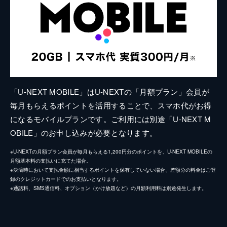
「U-NEXT MOBILE」はU-NEXTの「月額プラン」会員が
毎月もらえるポイントを活用することで、スマホ代がお得
になるモバイルプランです。ご利用には別途「U-NEXT M
OBILE」のお申し込みが必要となります。
※U-NEXTの月額プラン会員が毎月もらえる1,200円分のポイントを、U-NEXT MOBILEの
月額基本料の支払いに充てた場合。
※決済時において支払金額に相当するポイントを保有していない場合、差額分の料金はご登
録のクレジットカードでのお支払いとなります。
※通話料、SMS通信料、オプション（かけ放題など）の月額利用料は別途発生します。