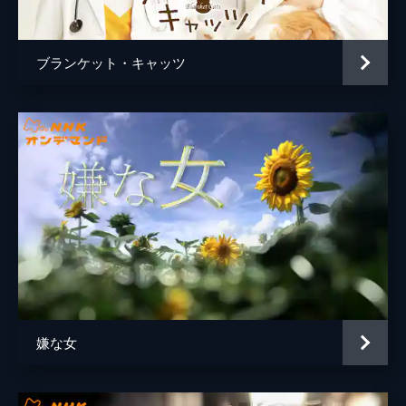
（３） 「翳りゆく月」
脚本
水橋文美江
古書店の店員・一枝（壇蜜）からソ連の教育
原作
森絵都
者・スホムリンスキーの著作を紹介された吾
ブランケット・キャッツ
郎（高橋一生）は、塾の合間を縫って著作の
音楽
佐藤直紀
執筆に没頭。その陰に一枝の存在を感じた千
明（永作博美）は気が気でない。吾郎の著作
演出
片岡敬司
はヒットし、塾はますます大きくなる。一
廣田啓
方、成長した蕗子（黒川芽以）の恋愛は千明
の反対もあって破綻。千明の母・頼子（風吹
ジュン）も不治の病に侵されるなど、塾の拡
大と裏腹に家庭は危機をはらみつつあった。
49分
（４） 「懐かし我が家」
吾郎（高橋一生）が去った後、千明（永作博
美）は津田沼に自社ビルを建設。生き残り競
争が激化する中、千葉進塾は発展を続ける。
だが家庭では次女の蘭（大政絢）が千明の経
嫌な女
営に異を唱え、三女の菜々美（桜井日奈子）
は塾通いも進学も拒否するなど、反抗的な態
度で千明を悩ませていた。さらにストライキ