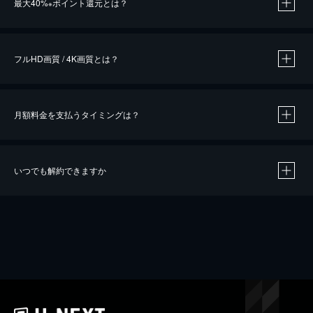
最大40%
ポイント還元とは？
※
※
作品によって必要なポイントが異なります。
フルHD画質 / 4K画質とは？
月額料金を支払うタイミングは？
※
40％ポイント還元の対象は、クレジットカード決済による作品の購入 / レンタルです。
※
iOSアプリのUコイン決済による作品の購入 / レンタルは、20％のポイント還元です。
※
還元の対象外となる決済方法や商品があります。くわしくは
こちら
をご確認ください。
いつでも解約できますか
こちら