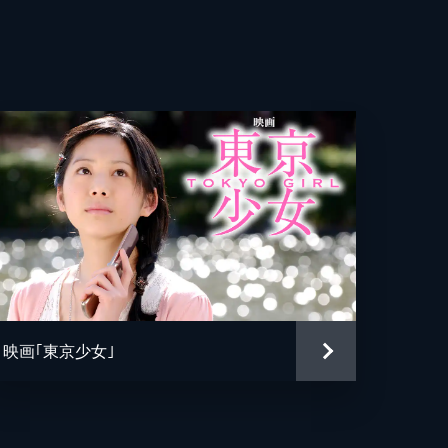
貴
郎
徹
飛
榎
三
吾
映画｢東京少女｣
太
太