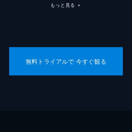
もっと見る
＋
三木孝
坂口理
三木孝
百田尚
無料トライアルで 今すぐ観る
林ゆう
市川南