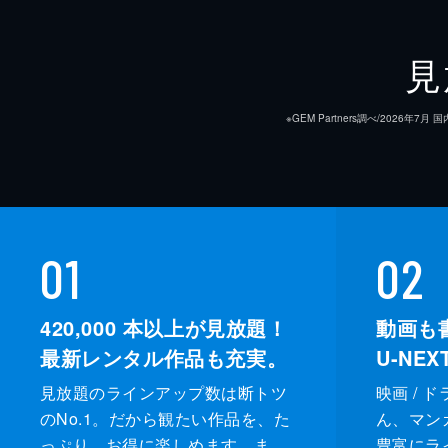
見
※GEM Partners調べ/20
01
02
420,000
本以上が見放題！
動画も
最新レンタル作品も充実。
U-NE
見放題のラインアップ数は断トツ
映画 / 
のNo.1。だから観たい作品を、た
ん、マンガ 
っぷり、お得に楽しめます。ま
豊富にラ