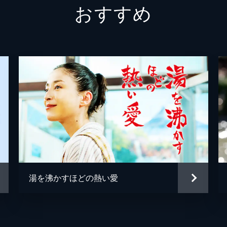
おすすめ
遠藤美津子
斉藤由
遠藤哲也
時任三
野間口
山城琉
大迫莉
佐藤貢
西原誠
湯を沸かすほどの熱い愛
奥野瑛
松嶋亮