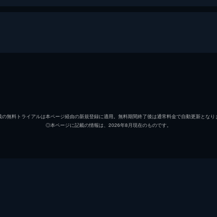
木山慎一郎
神木隆
桐生葵
有村架
載の無料トライアルは本ページ経由の新規登録に適用。無料期間終了後は通常料金で自動更新となり
◎本ページに記載の情報は、2026年8月現在のものです。
金田大輝
志尊淳
宇津井和幸
DAIGO
植松真理子
松井愛
黒川武雄
北村有