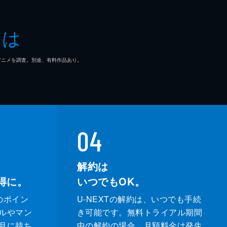
とは
マ/アニメを調査。別途、有料作品あり。
04
解約は
得に。
いつでもOK。
のポイン
U-NEXTの解約は、いつでも手続
ルやマン
き可能です。無料トライアル期間
月に持ち
中の解約の場合、月額料金は発生