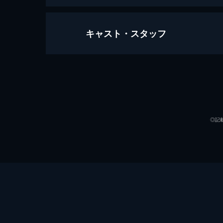
キャスト・スタッフ
フォルトゥナの瞳
111分
出演
◎記