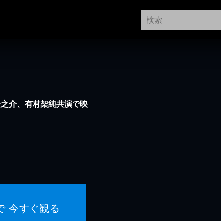
隆之介、有村架純共演で映
で 今すぐ観る