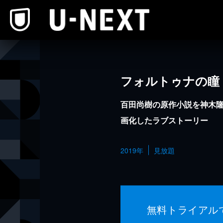
本文へスキップ
フォルトゥナの瞳
百田尚樹の原作小説を神木
画化したラブストーリー
2019年
見放題
無料トライアル