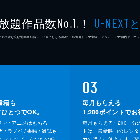
放題作品数
！
No.1
U-NEXT
※
26年7⽉ 国内の主要な定額制動画配信サービスにおける洋画/邦画/海外ドラマ/韓流・アジアドラマ/国内ドラ
03
書籍も
毎月もらえる
XTひとつでOK。
1,200
ポイントでお
ドラマ / アニメはもちろ
毎月もらえる1,200円分
/ ラノベ / 書籍 / 雑誌も
トは、最新映画のレンタ
インアップ。あなたの好
ガの購入に使えます。翌