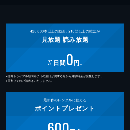
420,000
本以上の動画 /
210
誌以上の雑誌が
見放題
読み放題
0
31
日間
円
※
※無料トライアル期間終了日の翌日が属する月から月額料金が発生します。
※日割りでのご請求はいたしません。
最新作の
レンタルに使える
ポイント
プレゼント
600