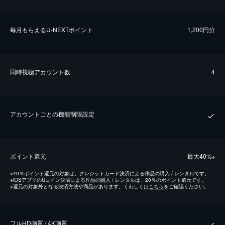
毎⽉もらえるU-NEXTポイント
1,200円分
同時視聴アカウント数
4
アカウントごとの機能制限設定
ポイント還元
最⼤40%
※
※
40％ポイント還元の対象は、クレジットカード決済による作品の購入 / レンタルです。
※
iOSアプリのUコイン決済による作品の購入 / レンタルは、20％のポイント還元です。
※
還元の対象外となる決済方法や商品があります。くわしくは
こちら
をご確認ください。
フルHD画質 / 4K画質