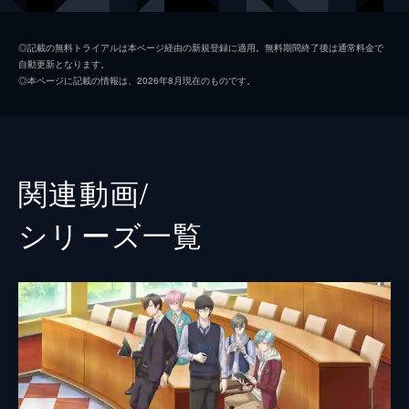
効体質」の持ち主・泉玲が任命される。
24分
関大輔
前野智昭
PIECE2
◎記載の無料トライアルは本ページ経由の新規登録に適用。無料期間終了後は通常料金で
自動更新となります。
政財界や芸能界にも太いパイプを持つ情報
渡部悟
鳥海浩輔
◎本ページに記載の情報は、2026年8月現在のものです。
屋・Revel。そのメンバーでありスタンド候
夏目春
梶裕貴
補者でもある大谷羽鳥から突然声をかけられ
た泉は、彼の協力のおかげでRevelのリーダ
由井孝太郎
花江夏樹
ー・桧山貴臣との面会を果たす。
24分
荒木田蒼生
高塚智人
関連動画/
PIECE3
朝霧司
柿原徹也
繁華街で暴れて逮捕された男のアパートか
シリーズ⼀覧
ら、謎のドラッグが発見される。一方、泉は
服部耀
江口拓也
桧山からスタンド候補者であるベストセラー
作家・都筑誠を紹介され、捜査一課の荒木田
菅野夏樹
山谷祥生
蒼生と共に会いにいくことに。
桧山貴臣
白井悠介
24分
PIECE4
神楽亜貴
山下誠一郎
マトリのメンバーはスカウト状況の報告を受
け、スタンド候補者・都築誠のスカウトを一
槙慶太
八代拓
時中断することに決める。そこでさらに、同