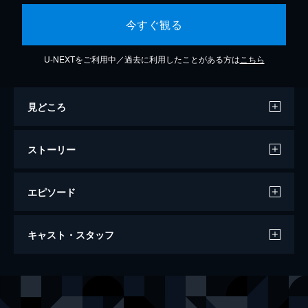
今すぐ観る
U-NEXTをご利用中／過去に利用したことがある方は
こちら
見どころ
ストーリー
エピソード
PIECE1
キャスト・スタッフ
薬物絡みの未解決事件を扱う独立捜査機関
「スタンド」。幅広い候補者の中から所属の
垣根を越えてメンバーをスカウトする重要な
声の出演
青山樹
杉田智和
役目に、一部の薬物に対して耐性のある「薬
今大路峻
浪川大輔