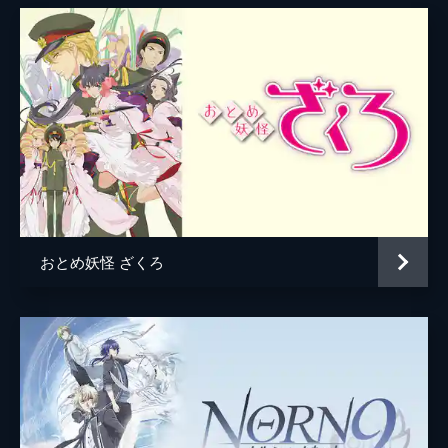
社の役員であり九条家の当主でもある九条壮
原作
coly
馬のスカウトが開始される。彼は10数年前に
出回り、最近再び姿を現したドラッグ“プラ
音楽
fox capture plan
ス”との関与が疑われる人物だった。
アニメーション制作
M．S．C
24分
PIECE8
九条家の使用人・宮瀬豪と喫茶店で会う泉。
宮瀬は九条家のサーバーで見つけた
「SQUARE」について泉に問う。その質問
に彼女は「マトリが現在調査している案件と
関わりのある薬物」とだけ答える。
24分
おとめ妖怪 ざくろ
PIECE9
捜査一課の課長・服部耀は、15年前に起きた
「名無し事件」の容疑者と自分の過去につい
て語り始める。泉はスタンドを設立した上層
部の思惑や、候補者が事件の重要参考人ばか
りである真相を知って決断を迫られる。
24分
PIECE10