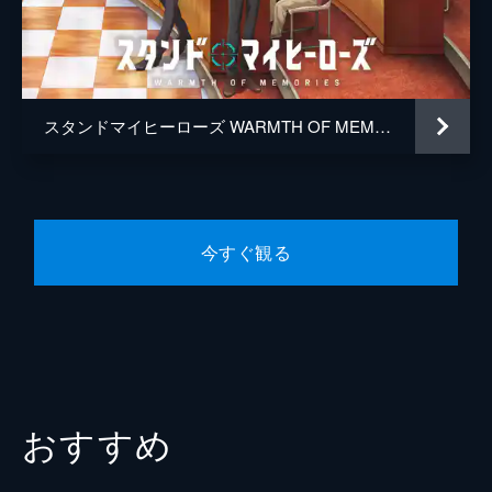
大谷羽鳥
内田雄馬
じスタンド候補者で人気若手俳優の弟・都築
京介の話題が挙がり…。
都築京介
西山宏太朗
24分
都築誠
武内駿輔
PIECE5
スタンドの力になるどころか、このままでは
スタンドマイヒーローズ WARMTH OF MEMORIES
山崎カナメ
山下大輝
お荷物になってしまうと落ち込む泉。そんな
彼女に追い打ちをかけるかのように、スカウ
桐嶋宏弥
中島ヨシキ
ト業務の中断が上層部から通達される。泉は
通常のマトリ業務へ戻ることになるが…。
九条壮馬
沢城千春
24分
今すぐ観る
宮瀬豪
梅原裕一郎
PIECE6
自分の携帯に届いた差出人不明の脅迫メール
新堂清志
増田俊樹
について青山に報告する泉は、マトリメンバ
泉玲
村井美里
ーには黙っていてほしいと頼み込む。一方、
マトリのメンバーは京介が1日警察署長を務
伊田正義
津田健次郎
めるイベントの助っ人に駆り出される。
24分
監督
山本秀世
おすすめ
PIECE7
キャラクターデザイン
高山由江
ついにスカウト業務が再開され、大森製薬会