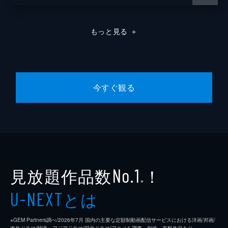
もっと見る
＋
今すぐ観る
見放題作品数
！
No.1
※
とは
U-NEXT
※GEM Partners調べ/2026年7⽉ 国内の主要な定額制動画配信サービスにおける洋画/邦画/
海外ドラマ/韓流・アジアドラマ/国内ドラマ/アニメを調査。別途、有料作品あり。