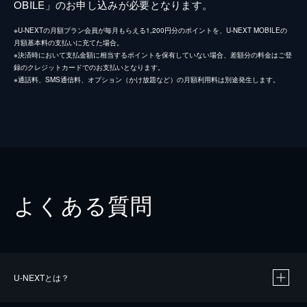
OBILE」のお申し込みが必要となります。
※U-NEXTの月額プラン会員が毎月もらえる1,200円分のポイントを、U-NEXT MOBILEの
月額基本料の支払いに充てた場合。
※決済時において支払金額に相当するポイントを保有していない場合、差額分の料金はご登
録のクレジットカードでのお支払いとなります。
※通話料、SMS通信料、オプション（かけ放題など）の月額利用料は別途発生します。
よくある質問
U-NEXTとは？