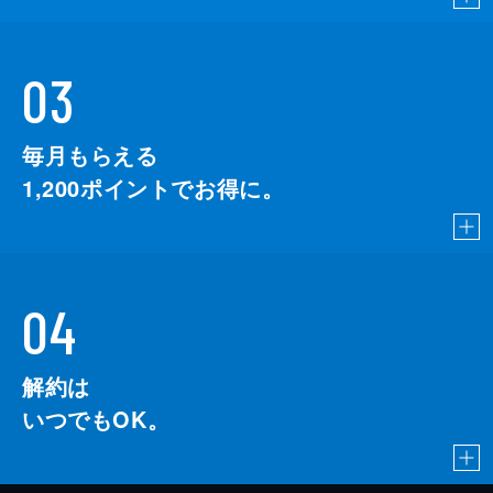
03
毎月もらえる
1,200
ポイントでお得に。
04
解約は
いつでもOK。