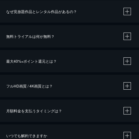
なぜ見放題作品とレンタル作品があるの？
無料トライアルは何が無料？
※
最大40%
ポイント還元とは？
※
※
作品によって必要なポイントが異なります。
フルHD画質 / 4K画質とは？
月額料金を支払うタイミングは？
※
40％ポイント還元の対象は、クレジットカード決済による作品の購入 / レンタルです。
※
iOSアプリのUコイン決済による作品の購入 / レンタルは、20％のポイント還元です。
※
還元の対象外となる決済方法や商品があります。くわしくは
こちら
をご確認ください。
いつでも解約できますか