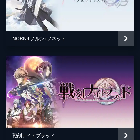
警視庁の上層部が「名無し事件」の解決を最
優先にしている理由が明らかになった。事件
の容疑者である伊田正義の情報を知っている
可能性があるため拘束された誠は、依然とし
て黙秘を続けていた。
NORN9 ノルン+ノネット
24分
戦刻ナイトブラッド