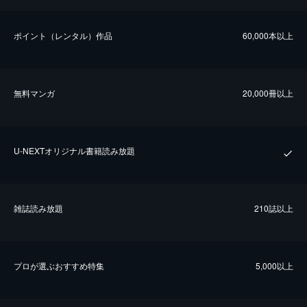
ポイント（レンタル）作品
60,000本以上
無料マンガ
20,000冊以上
U-NEXTオリジナル書籍読み放題
雑誌読み放題
210誌以上
プロが選ぶおすすめ特集
5,000以上