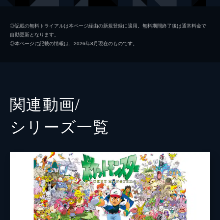
ヨシダ警部補
渡辺謙
◎記載の無料トライアルは本ページ経由の新規登録に適用。無料期間終了後は通常料金で
自動更新となります。
ビル・ナイ
◎本ページに記載の情報は、2026年8月現在のものです。
スーキー・ウォーターハウス
リタ・オラ
オマール・チャパーロ
関連動画/
クリス・ギア
シリーズ⼀覧
声の出演
名探偵ピカチュウ
ライアン・レイノルズ
監督
ロブ・レターマン
脚本
ダン・ヘルナンデス
ベンジー・サミット
ロブ・レターマン