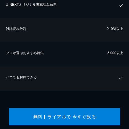
U-NEXTオリジナル書籍読み放題
雑誌読み放題
210誌以上
プロが選ぶおすすめ特集
5,000以上
いつでも解約できる
無料トライアルで 今すぐ観る