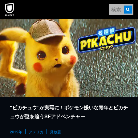
本文へスキップ
“ピカチュウ”が実写に！ポケモン嫌いな青年とピカチ
ュウが謎を追うSFアドベンチャー
2019年
アメリカ
見放題