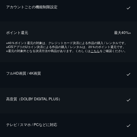
アカウントごとの機能制限設定
ポイント還元
最⼤40%
※
※
40％ポイント還元の対象は、クレジットカード決済による作品の購入 / レンタルです。
※
iOSアプリのUコイン決済による作品の購入 / レンタルは、20％のポイント還元です。
※
還元の対象外となる決済方法や商品があります。くわしくは
こちら
をご確認ください。
フルHD画質 / 4K画質
⾼⾳質（DOLBY DIGITAL PLUS）
テレビ / スマホ / PCなどに対応