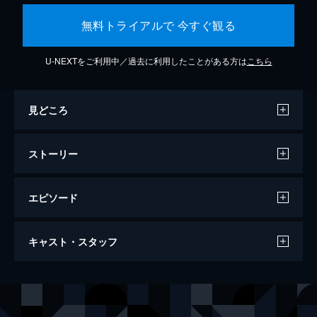
無料トライアルで 今すぐ観る
U-NEXTをご利用中／過去に利用したことがある方は
こちら
見どころ
ストーリー
エピソード
名探偵ピカチュウ
キャスト・スタッフ
105分
出演
ティム
ジャスティス・スミス
ルーシー
キャスリン・ニュートン