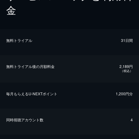
金
無料トライアル
31日間
無料トライアル後の⽉額料金
2,189円
（税込）
毎⽉もらえるU-NEXTポイント
1,200円分
同時視聴アカウント数
4