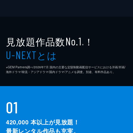
見放題作品数
！
No.1
※
とは
U-NEXT
※GEM Partners調べ/2026年7⽉ 国内の主要な定額制動画配信サービスにおける洋画/邦画/
海外ドラマ/韓流・アジアドラマ/国内ドラマ/アニメを調査。別途、有料作品あり。
01
420,000
本以上が見放題！
最新レンタル作品も充実。