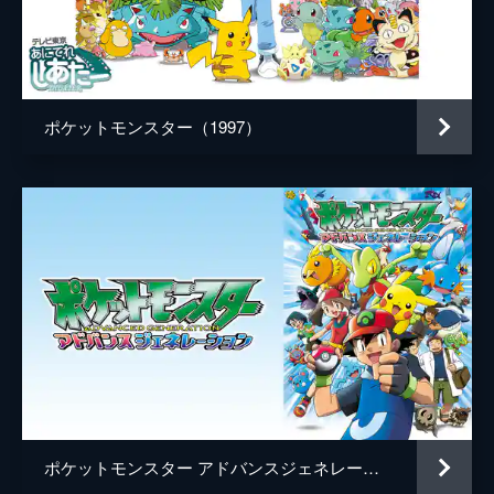
デレク・コノリー
音楽
ヘンリー・ジャックマン
製作
片上秀長
ポケットモンスター（1997）
ドン・マッゴーワン
メアリー・ペアレント
ケイル・ボイター
ポケットモンスター アドバンスジェネレーション