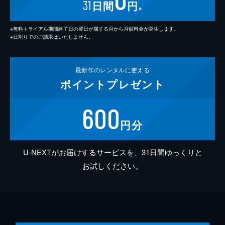
31
日間
円
※
※無料トライアル期間終了日の翌日が属する月から月額料金が発生します。
※日割りでのご請求はいたしません。
最新作の
レンタルに使える
ポイント
プレゼント
600
円分
U-NEXTがお届けするサービスを、31日間ゆっくりと
お試しください。