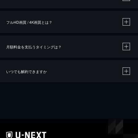
※
作品によって必要なポイントが異なります。
フルHD画質 / 4K画質とは？
月額料金を支払うタイミングは？
※
40％ポイント還元の対象は、クレジットカード決済による作品の購入 / レンタルです。
※
iOSアプリのUコイン決済による作品の購入 / レンタルは、20％のポイント還元です。
※
還元の対象外となる決済方法や商品があります。くわしくは
こちら
をご確認ください。
いつでも解約できますか
こちら