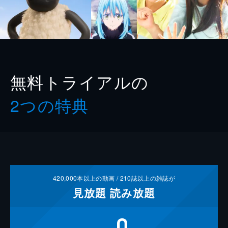
無料トライアルの
2つの特典
420,000
本以上の動画 /
210
誌以上の雑誌が
見放題
読み放題
0