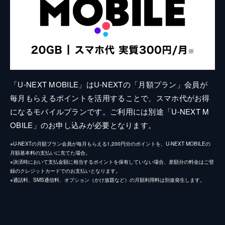
「U-NEXT MOBILE」はU-NEXTの「月額プラン」会員が
毎月もらえるポイントを活用することで、スマホ代がお得
になるモバイルプランです。ご利用には別途「U-NEXT M
OBILE」のお申し込みが必要となります。
※U-NEXTの月額プラン会員が毎月もらえる1,200円分のポイントを、U-NEXT MOBILEの
月額基本料の支払いに充てた場合。
※決済時において支払金額に相当するポイントを保有していない場合、差額分の料金はご登
録のクレジットカードでのお支払いとなります。
※通話料、SMS通信料、オプション（かけ放題など）の月額利用料は別途発生します。