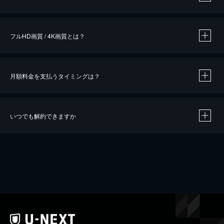
※
作品によって必要なポイントが異なります。
フルHD画質 / 4K画質とは？
月額料金を支払うタイミングは？
※
40％ポイント還元の対象は、クレジットカード決済による作品の購入 / レンタルです。
※
iOSアプリのUコイン決済による作品の購入 / レンタルは、20％のポイント還元です。
※
還元の対象外となる決済方法や商品があります。くわしくは
こちら
をご確認ください。
いつでも解約できますか
こちら