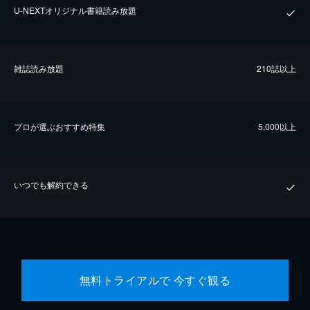
U-NEXTオリジナル書籍読み放題
雑誌読み放題
210誌以上
プロが選ぶおすすめ特集
5,000以上
いつでも解約できる
無料トライアルで 今すぐ観る