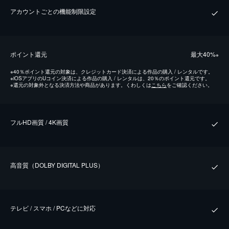
アカウントごとの機能制限設定
ポイント還元
最⼤40%
※
※
40％ポイント還元の対象は、クレジットカード決済による作品の購入 / レンタルです。
※
iOSアプリのUコイン決済による作品の購入 / レンタルは、20％のポイント還元です。
※
還元の対象外となる決済方法や商品があります。くわしくは
こちら
をご確認ください。
フルHD画質 / 4K画質
⾼⾳質（DOLBY DIGITAL PLUS）
テレビ / スマホ / PCなどに対応