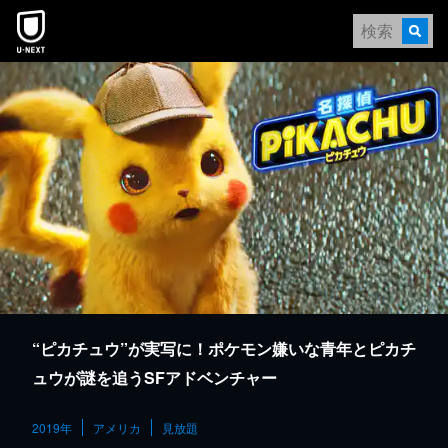
本文へスキップ
“ピカチュウ”が実写に！ポケモン嫌いな青年とピカチ
ュウが謎を追うSFアドベンチャー
2019年
アメリカ
見放題