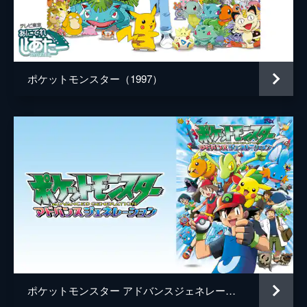
デレク・コノリー
音楽
ヘンリー・ジャックマン
製作
片上秀長
ポケットモンスター（1997）
ドン・マッゴーワン
メアリー・ペアレント
ケイル・ボイター
ポケットモンスター アドバンスジェネレーション