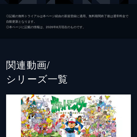
ヨシダ警部補
渡辺謙
◎記載の無料トライアルは本ページ経由の新規登録に適用。無料期間終了後は通常料金で
自動更新となります。
ビル・ナイ
◎本ページに記載の情報は、2026年8月現在のものです。
スーキー・ウォーターハウス
リタ・オラ
オマール・チャパーロ
関連動画/
クリス・ギア
シリーズ⼀覧
声の出演
名探偵ピカチュウ
ライアン・レイノルズ
監督
ロブ・レターマン
脚本
ダン・ヘルナンデス
ベンジー・サミット
ロブ・レターマン