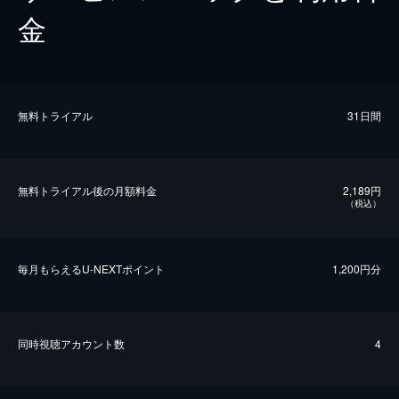
金
無料トライアル
31日間
無料トライアル後の⽉額料金
2,189円
（税込）
毎⽉もらえるU-NEXTポイント
1,200円分
同時視聴アカウント数
4