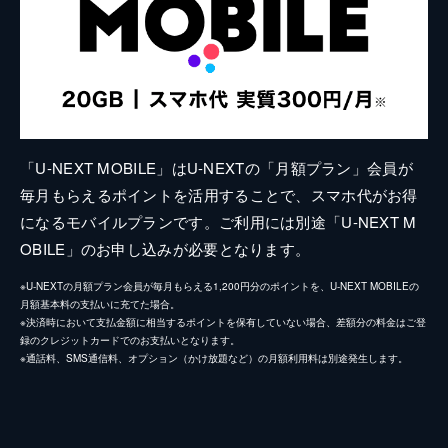
「U-NEXT MOBILE」はU-NEXTの「月額プラン」会員が
毎月もらえるポイントを活用することで、スマホ代がお得
になるモバイルプランです。ご利用には別途「U-NEXT M
OBILE」のお申し込みが必要となります。
※U-NEXTの月額プラン会員が毎月もらえる1,200円分のポイントを、U-NEXT MOBILEの
月額基本料の支払いに充てた場合。
※決済時において支払金額に相当するポイントを保有していない場合、差額分の料金はご登
録のクレジットカードでのお支払いとなります。
※通話料、SMS通信料、オプション（かけ放題など）の月額利用料は別途発生します。