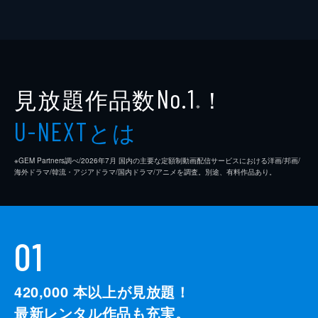
見放題作品数
！
No.1
※
とは
U-NEXT
※GEM Partners調べ/2026年7⽉ 国内の主要な定額制動画配信サービスにおける洋画/邦画/
海外ドラマ/韓流・アジアドラマ/国内ドラマ/アニメを調査。別途、有料作品あり。
01
420,000
本以上が見放題！
最新レンタル作品も充実。