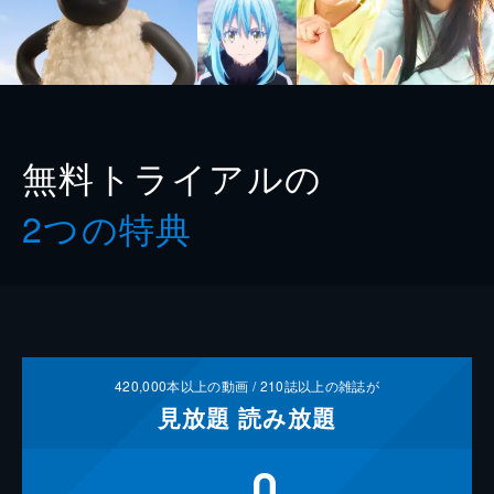
無料トライアルの
2つの特典
420,000
本以上の動画 /
210
誌以上の雑誌が
見放題
読み放題
0