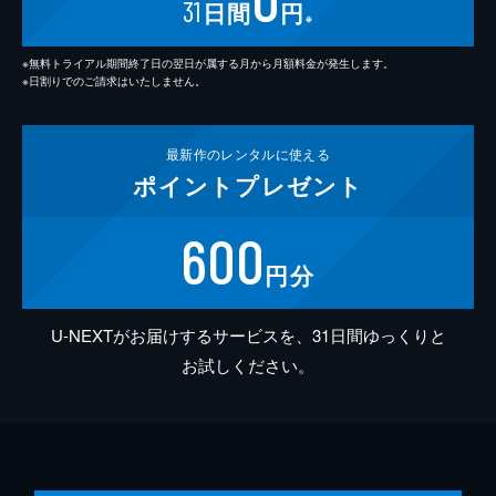
31
日間
円
※
※無料トライアル期間終了日の翌日が属する月から月額料金が発生します。
※日割りでのご請求はいたしません。
最新作の
レンタルに使える
ポイント
プレゼント
600
円分
U-NEXTがお届けするサービスを、31日間ゆっくりと
お試しください。