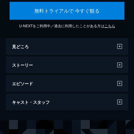
無料トライアルで 今すぐ観る
U-NEXTをご利用中／過去に利用したことがある方は
こちら
見どころ
ストーリー
エピソード
名探偵ピカチュウ
キャスト・スタッフ
105分
出演
ティム
ジャスティス・スミス
ルーシー
キャスリン・ニュートン