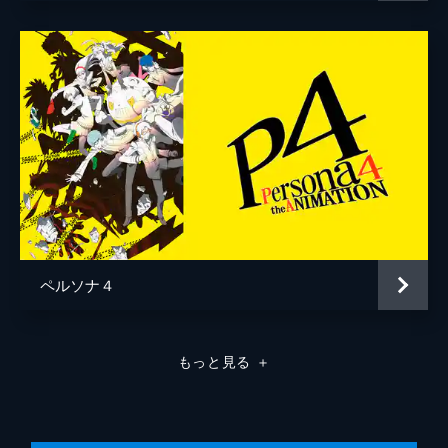
エリザベス
沢城みゆき
イゴール
田の中勇
監督
田口智久
脚本
熊谷純
原作
アトラス
音楽
目黒将司
小林哲也
演出
田口智久
ペルソナ４
笹原嘉文
江口大輔
もっと見る
＋
アニメーション制作
A-1 Pictures