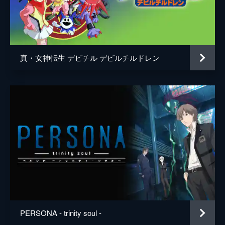
西脇結子
佐藤聡美
斉川菊乃
浅野真澄
森山夏紀
種崎敦美
真・女神転生 デビチル デビルチルドレン
友近健二
野島健児
伏見千尋
前田愛
小田桐秀利
三浦祥朗
鳥海いさこ
小松由佳
校長
杉野田ぬき
キャスター
高橋伸也
不良
徳本英一郎
男性
村上喜紀
PERSONA - trinity soul -
女性
福沙奈恵