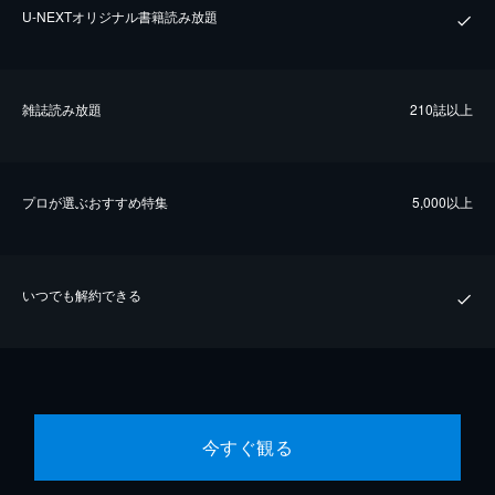
U-NEXTオリジナル書籍読み放題
雑誌読み放題
210誌以上
プロが選ぶおすすめ特集
5,000以上
いつでも解約できる
今すぐ観る