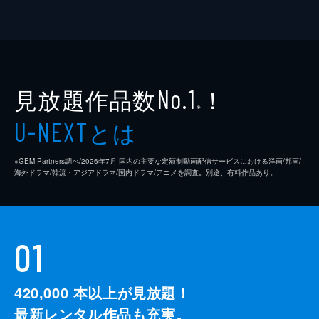
見放題作品数
！
No.1
※
とは
U-NEXT
※GEM Partners調べ/2026年7⽉ 国内の主要な定額制動画配信サービスにおける洋画/邦画/
海外ドラマ/韓流・アジアドラマ/国内ドラマ/アニメを調査。別途、有料作品あり。
01
420,000
本以上が見放題！
最新レンタル作品も充実。