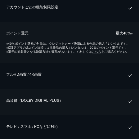
アカウントごとの機能制限設定
ポイント還元
最⼤40%
※
※
40％ポイント還元の対象は、クレジットカード決済による作品の購入 / レンタルです。
※
iOSアプリのUコイン決済による作品の購入 / レンタルは、20％のポイント還元です。
※
還元の対象外となる決済方法や商品があります。くわしくは
こちら
をご確認ください。
フルHD画質 / 4K画質
⾼⾳質（DOLBY DIGITAL PLUS）
テレビ / スマホ / PCなどに対応