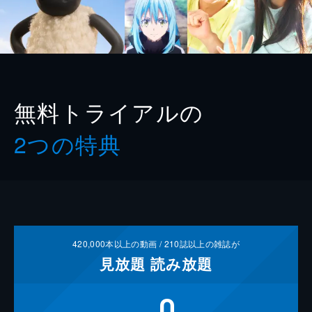
無料トライアルの
2つの特典
420,000
本以上の動画 /
210
誌以上の雑誌が
見放題
読み放題
0