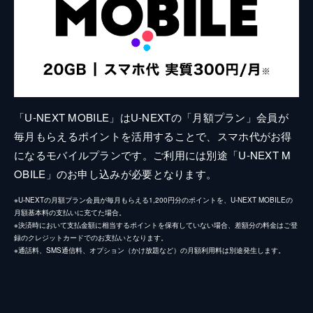
「U-NEXT MOBILE」はU-NEXTの「月額プラン」会員が
毎月もらえるポイントを活用することで、スマホ代がお得
になるモバイルプランです。ご利用には別途「U-NEXT M
OBILE」のお申し込みが必要となります。
※U-NEXTの月額プラン会員が毎月もらえる1,200円分のポイントを、U-NEXT MOBILEの
月額基本料の支払いに充てた場合。
※決済時において支払金額に相当するポイントを保有していない場合、差額分の料金はご登
録のクレジットカードでのお支払いとなります。
※通話料、SMS通信料、オプション（かけ放題など）の月額利用料は別途発生します。