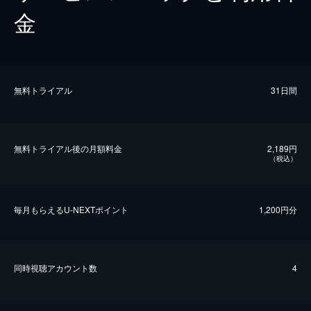
金
無料トライアル
31日間
無料トライアル後の⽉額料金
2,189円
（税込）
毎⽉もらえるU-NEXTポイント
1,200円分
同時視聴アカウント数
4