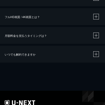
※
作品によって必要なポイントが異なります。
フルHD画質 / 4K画質とは？
月額料金を支払うタイミングは？
※
40％ポイント還元の対象は、クレジットカード決済による作品の購入 / レンタルです。
※
iOSアプリのUコイン決済による作品の購入 / レンタルは、20％のポイント還元です。
※
還元の対象外となる決済方法や商品があります。くわしくは
こちら
をご確認ください。
いつでも解約できますか
こちら