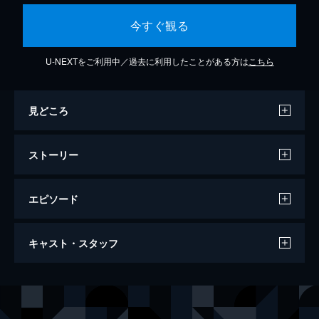
今すぐ観る
U-NEXTをご利用中／過去に利用したことがある方は
こちら
見どころ
ストーリー
エピソード
劇場版「ペルソナ３」 #4 Winter of
キャスト・スタッフ
Rebirth
105分
声の出演
結城理／望月綾時／ニュクス・アバター
石田彰
岳羽ゆかり
豊口めぐみ