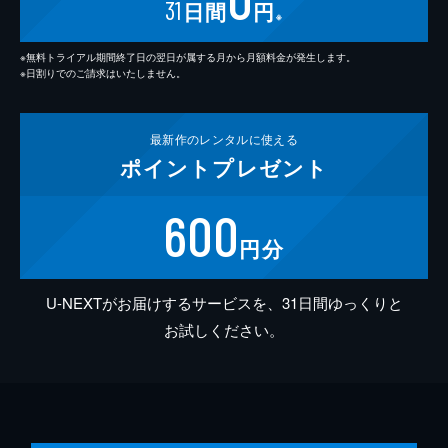
31
日間
円
※
※無料トライアル期間終了日の翌日が属する月から月額料金が発生します。
※日割りでのご請求はいたしません。
最新作の
レンタルに使える
ポイント
プレゼント
600
円分
U-NEXTがお届けするサービスを、31日間ゆっくりと
お試しください。