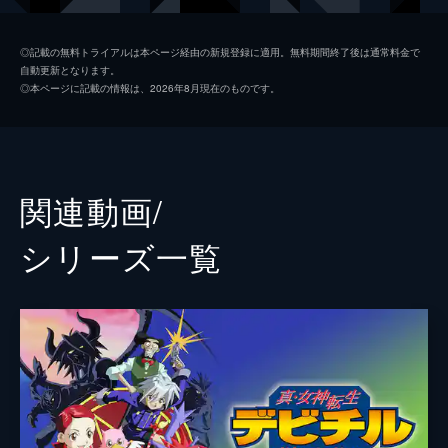
伊織順平
鳥海浩輔
◎記載の無料トライアルは本ページ経由の新規登録に適用。無料期間終了後は通常料金で
自動更新となります。
桐条美鶴
田中理恵
◎本ページに記載の情報は、2026年8月現在のものです。
真田明彦
緑川光
山岸風花
能登麻美子
アイギス
坂本真綾
関連動画/
天田乾
緒方恵美
シリーズ⼀覧
荒垣真次郎
中井和哉
宮本一志
私市淳
タカヤ
神奈延年
ジン
小野坂昌也
岳羽詠一郎
山本兼平